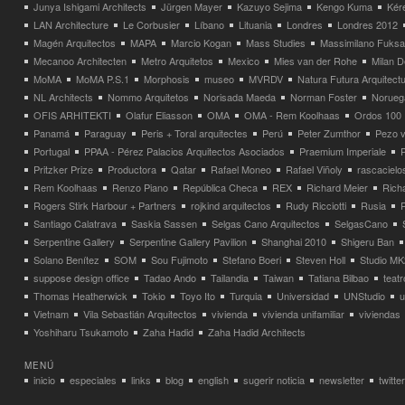
Junya Ishigami Architects
Jürgen Mayer
Kazuyo Sejima
Kengo Kuma
Kéré
LAN Architecture
Le Corbusier
Líbano
Lituania
Londres
Londres 2012
Magén Arquitectos
MAPA
Marcio Kogan
Mass Studies
Massimilano Fuks
Mecanoo Architecten
Metro Arquitetos
Mexico
Mies van der Rohe
Milan 
MoMA
MoMA P.S.1
Morphosis
museo
MVRDV
Natura Futura Arquitect
NL Architects
Nommo Arquitetos
Norisada Maeda
Norman Foster
Norueg
OFIS ARHITEKTI
Olafur Eliasson
OMA
OMA - Rem Koolhaas
Ordos 100
Panamá
Paraguay
Peris + Toral arquitectes
Perú
Peter Zumthor
Pezo v
Portugal
PPAA - Pérez Palacios Arquitectos Asociados
Praemium Imperiale
Pritzker Prize
Productora
Qatar
Rafael Moneo
Rafael Viñoly
rascacielo
Rem Koolhaas
Renzo Piano
República Checa
REX
Richard Meier
Rich
Rogers Stirk Harbour + Partners
rojkind arquitectos
Rudy Ricciotti
Rusia
Santiago Calatrava
Saskia Sassen
Selgas Cano Arquitectos
SelgasCano
Serpentine Gallery
Serpentine Gallery Pavilion
Shanghai 2010
Shigeru Ban
Solano Benítez
SOM
Sou Fujimoto
Stefano Boeri
Steven Holl
Studio MK
suppose design office
Tadao Ando
Tailandia
Taiwan
Tatiana Bilbao
teatr
Thomas Heatherwick
Tokio
Toyo Ito
Turquia
Universidad
UNStudio
u
Vietnam
Vila Sebastián Arquitectos
vivienda
vivienda unifamiliar
viviendas
Yoshiharu Tsukamoto
Zaha Hadid
Zaha Hadid Architects
MENÚ
inicio
especiales
links
blog
english
sugerir noticia
newsletter
twitter