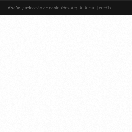
diseño y selección de contenidos
Arq. A. Arcuri
|
credits
|