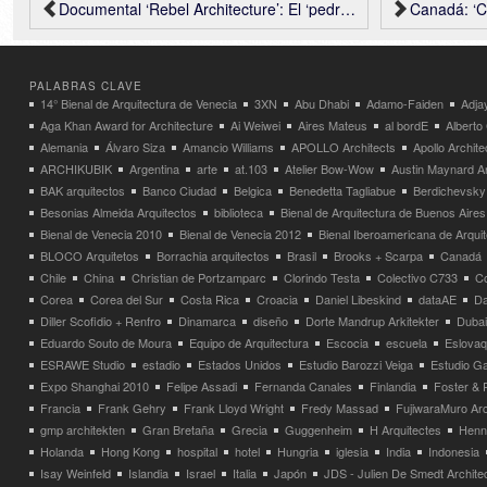
Documental ‘Rebel Architecture’: El ‘pedreiro’ y el ‘master planner’ (Brasil)
Canadá: ‘Calgary
PALABRAS CLAVE
14° Bienal de Arquitectura de Venecia
3XN
Abu Dhabi
Adamo-Faiden
Adja
Aga Khan Award for Architecture
Ai Weiwei
Aires Mateus
al bordE
Albert
Alemania
Álvaro Siza
Amancio Williams
APOLLO Architects
Apollo Archit
ARCHIKUBIK
Argentina
arte
at.103
Atelier Bow-Wow
Austin Maynard Ar
BAK arquitectos
Banco Ciudad
Belgica
Benedetta Tagliabue
Berdichevsky
Besonias Almeida Arquitectos
biblioteca
Bienal de Arquitectura de Buenos Aires
Bienal de Venecia 2010
Bienal de Venecia 2012
Bienal Iberoamericana de Arqui
BLOCO Arquitetos
Borrachia arquitectos
Brasil
Brooks + Scarpa
Canadá
Chile
China
Christian de Portzamparc
Clorindo Testa
Colectivo C733
C
Corea
Corea del Sur
Costa Rica
Croacia
Daniel Libeskind
dataAE
Da
Diller Scofidio + Renfro
Dinamarca
diseño
Dorte Mandrup Arkitekter
Dubai
Eduardo Souto de Moura
Equipo de Arquitectura
Escocia
escuela
Eslovaq
ESRAWE Studio
estadio
Estados Unidos
Estudio Barozzi Veiga
Estudio Ga
Expo Shanghai 2010
Felipe Assadi
Fernanda Canales
Finlandia
Foster & 
Francia
Frank Gehry
Frank Lloyd Wright
Fredy Massad
FujiwaraMuro Arc
gmp architekten
Gran Bretaña
Grecia
Guggenheim
H Arquitectes
Henni
Holanda
Hong Kong
hospital
hotel
Hungria
iglesia
India
Indonesia
Isay Weinfeld
Islandia
Israel
Italia
Japón
JDS - Julien De Smedt Archite