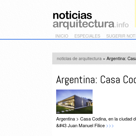
Main menu
Skip to primary content
Skip to secondary content
INICIO
ESPECIALES
SUGERIR NOT
noticias de arquitectura
»
Argentina: Cas
Argentina: Casa Co
Argentina > Casa Codina, en la ciudad 
&#43 Juan Manuel Filice
>>>