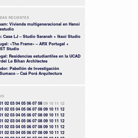
DAS RECIENTES
nam: Vivienda multigeneracional en Hanoi
restudio
a: Casa LJ – Studio Saransh + Iksoi Studio
ugal: «The Frame» – ARX Portugal +
ST Studio
gal: Residencias estudiantiles en la UCAD
rdel Le Bihan Architectes
dor: Pabellón de Investigación
Sumaco – Caá Porá Arquitectura
VO
01
02
03
04
05
06
07
08
09
10
11
12
01
02
03
04
05
06
07
08
09
10
11
12
01
02
03
04
05
06
07
08
09
10
11
12
01
02
03
04
05
06
07
08
09
10
11
12
01
02
03
04
05
06
07
08
09
10
11
12
01
02
03
04
05
06
07
08
09
10
11
12