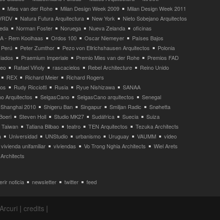
Mies van der Rohe
Milan Design Week 2009
Milan Design Week 2011
VRDV
Natura Futura Arquitectura
New York
Nieto Sobejano Arquitectos
eda
Norman Foster
Noruega
Nueva Zelanda
oficinas
 - Rem Koolhaas
Ordos 100
Oscar Niemeyer
Países Bajos
Perú
Peter Zumthor
Pezo von Ellrichshausen Arquitectos
Polonia
ciados
Praemium Imperiale
Premio Mies van der Rohe
Premios FAD
neo
Rafael Viñoly
rascacielos
Rebel Architecture
Reino Unido
REX
Richard Meier
Richard Rogers
tos
Rudy Ricciotti
Rusia
Ryue Nishizawa
SANAA
o Arquitectos
SelgasCano
SelgasCano arquitectos
Senegal
Shanghai 2010
Shigeru Ban
Singapur
Smiljan Radic
Snøhetta
Boeri
Steven Holl
Studio MK27
Sudáfrica
Suecia
Suiza
Taiwan
Tatiana Bilbao
teatro
TEN Arquitectos
Tezuka Architects
a
Universidad
UNStudio
urbanismo
Uruguay
VAUMM
video
vivienda unifamiliar
viviendas
Vo Trong Nghia Architects
Wiel Arets
Architects
rir noticia
newsletter
twitter
feed
Arcuri
|
credits
|