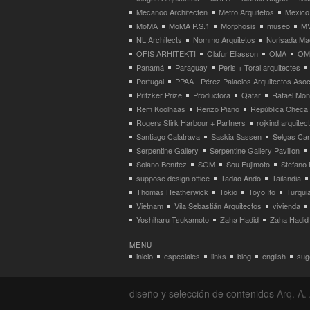
Mecanoo Architecten
Metro Arquitetos
Mexico
MoMA
MoMA P.S.1
Morphosis
museo
M
NL Architects
Nommo Arquitetos
Norisada Ma
OFIS ARHITEKTI
Olafur Eliasson
OMA
OMA
Panamá
Paraguay
Peris + Toral arquitectes
Portugal
PPAA - Pérez Palacios Arquitectos Aso
Pritzker Prize
Productora
Qatar
Rafael Mo
Rem Koolhaas
Renzo Piano
República Checa
Rogers Stirk Harbour + Partners
rojkind arquitec
Santiago Calatrava
Saskia Sassen
Selgas Can
Serpentine Gallery
Serpentine Gallery Pavilion
Solano Benítez
SOM
Sou Fujimoto
Stefano 
suppose design office
Tadao Ando
Tailandia
Thomas Heatherwick
Tokio
Toyo Ito
Turqui
Vietnam
Vila Sebastián Arquitectos
vivienda
Yoshiharu Tsukamoto
Zaha Hadid
Zaha Hadid 
MENÚ
inicio
especiales
links
blog
english
suge
diseño y selección de contenidos
Arq. A. 