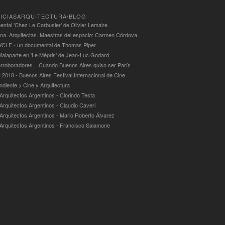
ICIASARQUITECTURA/BLOG
ntal 'Chez Le Corbusier' de Olivier Lemaire
ina. Arquitectas. Maestras del espacio: Carmen Córdova
LE - un documental de Thomas Piper
alaparte en 'Le Mépris' de Jean-Luc Godard
rroboradores... Cuando Buenos Aires quiso ser París
 2018 - Buenos Aires Festival Internacional de Cine
ndiente > Cine y Arquitectura
Arquitectos Argentinos - Clorindo Testa
 Arquitectos Argentinos - Claudio Caveri
 Arquitectos Argentinos - Mario Roberto Álvarez
 Arquitectos Argentinos - Francisco Salamone