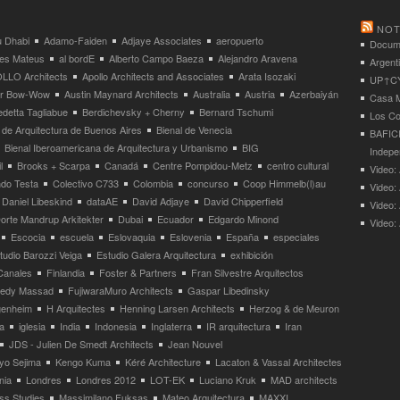
NOT
 Dhabi
Adamo-Faiden
Adjaye Associates
aeropuerto
Docume
res Mateus
al bordE
Alberto Campo Baeza
Alejandro Aravena
Argent
LLO Architects
Apollo Architects and Associates
Arata Isozaki
UP↑CYC
ier Bow-Wow
Austin Maynard Architects
Australia
Austria
Azerbaiyán
Casa M
detta Tagliabue
Berdichevsky + Cherny
Bernard Tschumi
Los Co
 de Arquitectura de Buenos Aires
Bienal de Venecia
BAFICI
Bienal Iberoamericana de Arquitectura y Urbanismo
BIG
Indepe
l
Brooks + Scarpa
Canadá
Centre Pompidou-Metz
centro cultural
Video: 
ndo Testa
Colectivo C733
Colombia
concurso
Coop Himmelb(l)au
Video:
Daniel Libeskind
dataAE
David Adjaye
David Chipperfield
Video:
orte Mandrup Arkitekter
Dubai
Ecuador
Edgardo Minond
Video:
Escocia
escuela
Eslovaquia
Eslovenia
España
especiales
tudio Barozzi Veiga
Estudio Galera Arquitectura
exhibición
Canales
Finlandia
Foster & Partners
Fran Silvestre Arquitectos
redy Massad
FujiwaraMuro Architects
Gaspar Libedinsky
enheim
H Arquitectes
Henning Larsen Architects
Herzog & de Meuron
a
iglesia
India
Indonesia
Inglaterra
IR arquitectura
Iran
JDS - Julien De Smedt Architects
Jean Nouvel
yo Sejima
Kengo Kuma
Kéré Architecture
Lacaton & Vassal Architectes
nia
Londres
Londres 2012
LOT-EK
Luciano Kruk
MAD architects
ss Studies
Massimilano Fuksas
Mateo Arquitectura
MAXXI