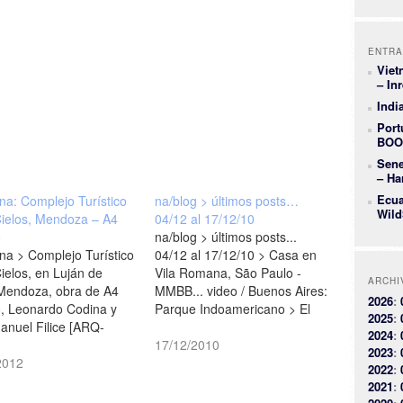
ENTRA
Viet
– In
Indi
Port
BOO
Sene
– Ha
Ecua
na: Complejo Turístico
na/blog > últimos posts…
Wild
Cielos, Mendoza – A4
04/12 al 17/12/10
o
na/blog > últimos posts...
na > Complejo Turístico
04/12 al 17/12/10 > Casa en
ielos, en Luján de
Vila Romana, São Paulo -
ARCHI
Mendoza, obra de A4
MMBB... video / Buenos Aires:
2026
:
o, Leonardo Codina y
Parque Indoamericano > El
2025
:
anuel Filice [ARQ-
destino trágico del Parque del
2024
:
.com]
Sur / Casa Codina, Mendoza,
17/12/2010
2023
:
2012
Argentina - A4estudio
2022
:
2021
: