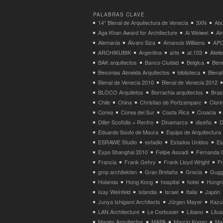
PALABRAS CLAVE
14° Bienal de Arquitectura de Venecia
3XN
Abu
Aga Khan Award for Architecture
Ai Weiwei
Ai
Alemania
Álvaro Siza
Amancio Williams
APO
ARCHIKUBIK
Argentina
arte
at.103
Atel
BAK arquitectos
Banco Ciudad
Belgica
Bene
Besonias Almeida Arquitectos
biblioteca
Bienal
Bienal de Venecia 2010
Bienal de Venecia 2012
BLOCO Arquitetos
Borrachia arquitectos
Brasi
Chile
China
Christian de Portzamparc
Clori
Corea
Corea del Sur
Costa Rica
Croacia
Diller Scofidio + Renfro
Dinamarca
diseño
D
Eduardo Souto de Moura
Equipo de Arquitectura
ESRAWE Studio
estadio
Estados Unidos
Es
Expo Shanghai 2010
Felipe Assadi
Fernanda 
Francia
Frank Gehry
Frank Lloyd Wright
F
gmp architekten
Gran Bretaña
Grecia
Gugg
Holanda
Hong Kong
hospital
hotel
Hungri
Isay Weinfeld
Islandia
Israel
Italia
Japón
Junya Ishigami Architects
Jürgen Mayer
Kazu
LAN Architecture
Le Corbusier
Líbano
Litua
Magén Arquitectos
MAPA
Marcio Kogan
Ma