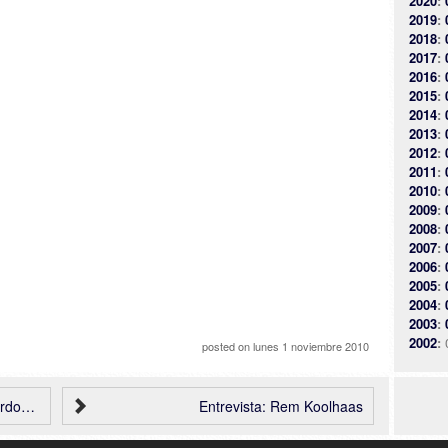
2020
:
2019
:
2018
:
2017
:
2016
:
2015
:
2014
:
2013
:
2012
:
2011
:
2010
:
2009
:
2008
:
2007
:
2006
:
2005
:
2004
:
2003
:
2002
:
posted on
lunes 1 noviembre 2010
eviglia
Entrevista: Rem Koolhaas