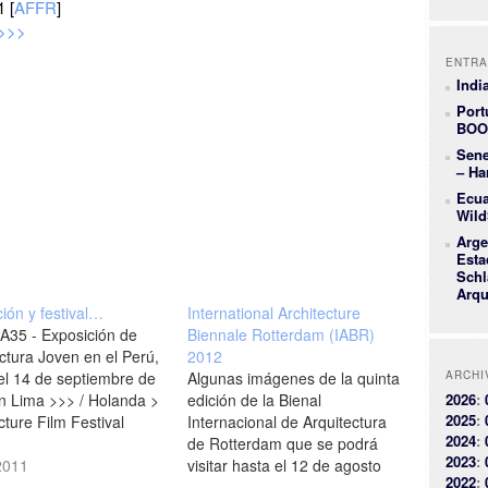
 [
AFFR
]
>>>
ENTRA
Indi
Port
BOO
Sene
– Ha
Ecua
Wild
Arge
Esta
Schl
Arqu
ión y festival…
International Architecture
 A35 - Exposición de
Biennale Rotterdam (IABR)
ctura Joven en el Perú,
2012
el 14 de septiembre de
Algunas imágenes de la quinta
ARCHI
n Lima >>> / Holanda >
edición de la Bienal
2026
:
2025
:
cture Film Festival
Internacional de Arquitectura
2024
:
am del 6 al 9 de
de Rotterdam que se podrá
2023
:
e de 2011 >>>
2011
visitar hasta el 12 de agosto
2022
:
de 2012 [Wallpaper*]