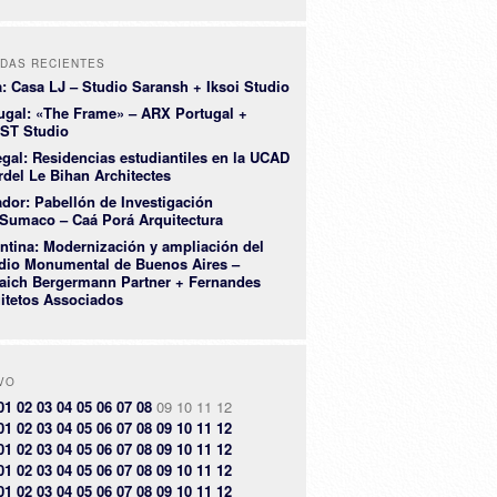
DAS RECIENTES
a: Casa LJ – Studio Saransh + Iksoi Studio
ugal: «The Frame» – ARX Portugal +
ST Studio
gal: Residencias estudiantiles en la UCAD
rdel Le Bihan Architectes
dor: Pabellón de Investigación
Sumaco – Caá Porá Arquitectura
ntina: Modernización y ampliación del
dio Monumental de Buenos Aires –
aich Bergermann Partner + Fernandes
itetos Associados
VO
01
02
03
04
05
06
07
08
09
10
11
12
01
02
03
04
05
06
07
08
09
10
11
12
01
02
03
04
05
06
07
08
09
10
11
12
01
02
03
04
05
06
07
08
09
10
11
12
01
02
03
04
05
06
07
08
09
10
11
12