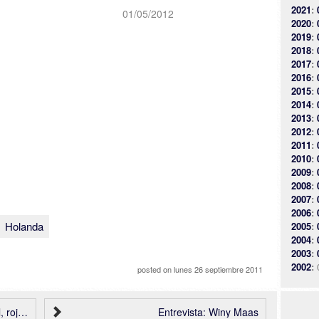
2021
:
01/05/2012
2020
:
2019
:
2018
:
2017
:
2016
:
2015
:
2014
:
2013
:
2012
:
2011
:
2010
:
2009
:
2008
:
2007
:
2006
:
Holanda
2005
:
2004
:
2003
:
2002
:
posted on
lunes 26 septiembre 2011
tectos
Entrevista: Winy Maas