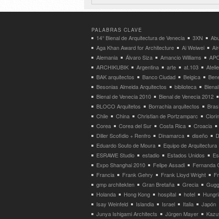
PALABRAS CLAVE
14° Bienal de Arquitectura de Venecia
3XN
Abu
Aga Khan Award for Architecture
Ai Weiwei
Ai
Alemania
Álvaro Siza
Amancio Williams
APO
ARCHIKUBIK
Argentina
arte
at.103
Atel
BAK arquitectos
Banco Ciudad
Belgica
Bene
Besonias Almeida Arquitectos
biblioteca
Bienal
Bienal de Venecia 2010
Bienal de Venecia 2012
BLOCO Arquitetos
Borrachia arquitectos
Brasi
Chile
China
Christian de Portzamparc
Clori
Corea
Corea del Sur
Costa Rica
Croacia
Diller Scofidio + Renfro
Dinamarca
diseño
D
Eduardo Souto de Moura
Equipo de Arquitectura
ESRAWE Studio
estadio
Estados Unidos
Es
Expo Shanghai 2010
Felipe Assadi
Fernanda 
Francia
Frank Gehry
Frank Lloyd Wright
F
gmp architekten
Gran Bretaña
Grecia
Gugg
Holanda
Hong Kong
hospital
hotel
Hungri
Isay Weinfeld
Islandia
Israel
Italia
Japón
Junya Ishigami Architects
Jürgen Mayer
Kazu