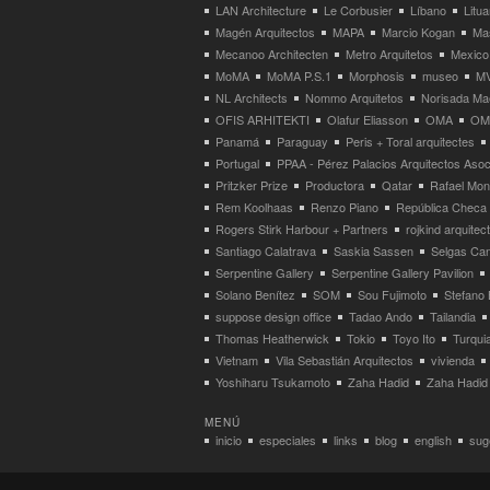
LAN Architecture
Le Corbusier
Líbano
Litua
Magén Arquitectos
MAPA
Marcio Kogan
Ma
Mecanoo Architecten
Metro Arquitetos
Mexico
MoMA
MoMA P.S.1
Morphosis
museo
M
NL Architects
Nommo Arquitetos
Norisada Ma
OFIS ARHITEKTI
Olafur Eliasson
OMA
OMA
Panamá
Paraguay
Peris + Toral arquitectes
Portugal
PPAA - Pérez Palacios Arquitectos Aso
Pritzker Prize
Productora
Qatar
Rafael Mo
Rem Koolhaas
Renzo Piano
República Checa
Rogers Stirk Harbour + Partners
rojkind arquitec
Santiago Calatrava
Saskia Sassen
Selgas Can
Serpentine Gallery
Serpentine Gallery Pavilion
Solano Benítez
SOM
Sou Fujimoto
Stefano 
suppose design office
Tadao Ando
Tailandia
Thomas Heatherwick
Tokio
Toyo Ito
Turqui
Vietnam
Vila Sebastián Arquitectos
vivienda
Yoshiharu Tsukamoto
Zaha Hadid
Zaha Hadid 
MENÚ
inicio
especiales
links
blog
english
suge