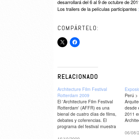
desarrollará del 6 al 9 de octubre de 2011
Los trailers de la películas participantes
COMPÁRTELO:
RELACIONADO
Architecture Film Festival
Exposic
Rotterdam 2009
Perú >
El 'Architecture Film Festival
Arquite
Rotterdam' (AFFR) es una
desde 
bienal de cuatro días de films,
2011 e
debates y coferencias. El
Archite
programa del festival muestra
Rotterd
la estrecha relación entre la
octubr
06/08/
arquitectura y el cine.... Del 29
16/10/2009