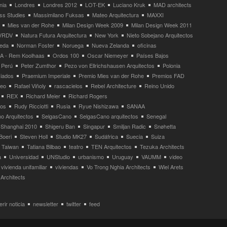
nia
Londres
Londres 2012
LOT-EK
Luciano Kruk
MAD architects
ss Studies
Massimilano Fuksas
Mateo Arquitectura
MAXXI
Mies van der Rohe
Milan Design Week 2009
Milan Design Week 2011
VRDV
Natura Futura Arquitectura
New York
Nieto Sobejano Arquitectos
eda
Norman Foster
Noruega
Nueva Zelanda
oficinas
 - Rem Koolhaas
Ordos 100
Oscar Niemeyer
Países Bajos
Perú
Peter Zumthor
Pezo von Ellrichshausen Arquitectos
Polonia
ciados
Praemium Imperiale
Premio Mies van der Rohe
Premios FAD
neo
Rafael Viñoly
rascacielos
Rebel Architecture
Reino Unido
REX
Richard Meier
Richard Rogers
tos
Rudy Ricciotti
Rusia
Ryue Nishizawa
SANAA
o Arquitectos
SelgasCano
SelgasCano arquitectos
Senegal
Shanghai 2010
Shigeru Ban
Singapur
Smiljan Radic
Snøhetta
Boeri
Steven Holl
Studio MK27
Sudáfrica
Suecia
Suiza
Taiwan
Tatiana Bilbao
teatro
TEN Arquitectos
Tezuka Architects
a
Universidad
UNStudio
urbanismo
Uruguay
VAUMM
video
vivienda unifamiliar
viviendas
Vo Trong Nghia Architects
Wiel Arets
Architects
rir noticia
newsletter
twitter
feed