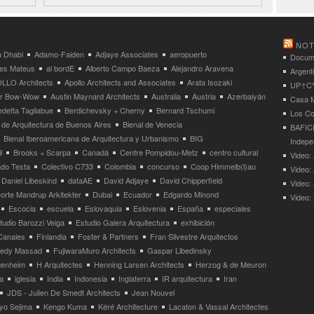
NOT
 Dhabi
Adamo-Faiden
Adjaye Associates
aeropuerto
Docume
res Mateus
al bordE
Alberto Campo Baeza
Alejandro Aravena
Argent
LLO Architects
Apollo Architects and Associates
Arata Isozaki
UP↑CYC
ier Bow-Wow
Austin Maynard Architects
Australia
Austria
Azerbaiyán
Casa M
detta Tagliabue
Berdichevsky + Cherny
Bernard Tschumi
Los Co
 de Arquitectura de Buenos Aires
Bienal de Venecia
BAFICI
Bienal Iberoamericana de Arquitectura y Urbanismo
BIG
Indepe
l
Brooks + Scarpa
Canadá
Centre Pompidou-Metz
centro cultural
Video: 
ndo Testa
Colectivo C733
Colombia
concurso
Coop Himmelb(l)au
Video:
Daniel Libeskind
dataAE
David Adjaye
David Chipperfield
Video:
orte Mandrup Arkitekter
Dubai
Ecuador
Edgardo Minond
Video:
Escocia
escuela
Eslovaquia
Eslovenia
España
especiales
tudio Barozzi Veiga
Estudio Galera Arquitectura
exhibición
Canales
Finlandia
Foster & Partners
Fran Silvestre Arquitectos
redy Massad
FujiwaraMuro Architects
Gaspar Libedinsky
enheim
H Arquitectes
Henning Larsen Architects
Herzog & de Meuron
a
iglesia
India
Indonesia
Inglaterra
IR arquitectura
Iran
JDS - Julien De Smedt Architects
Jean Nouvel
yo Sejima
Kengo Kuma
Kéré Architecture
Lacaton & Vassal Architectes