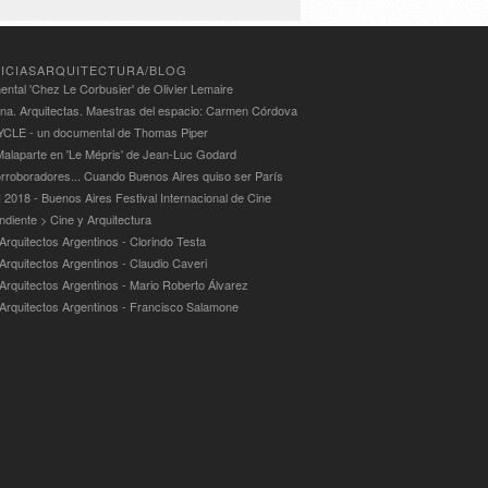
ICIASARQUITECTURA/BLOG
ntal 'Chez Le Corbusier' de Olivier Lemaire
ina. Arquitectas. Maestras del espacio: Carmen Córdova
LE - un documental de Thomas Piper
alaparte en 'Le Mépris' de Jean-Luc Godard
rroboradores... Cuando Buenos Aires quiso ser París
 2018 - Buenos Aires Festival Internacional de Cine
ndiente > Cine y Arquitectura
Arquitectos Argentinos - Clorindo Testa
 Arquitectos Argentinos - Claudio Caveri
 Arquitectos Argentinos - Mario Roberto Álvarez
 Arquitectos Argentinos - Francisco Salamone