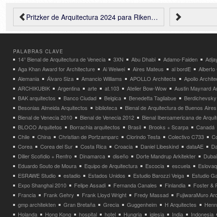
Pritzker de Arquitectura 2024 para Riken Yamamoto
PALABRAS CLAVE
14° Bienal de Arquitectura de Venecia
3XN
Abu Dhabi
Adamo-Faiden
Adja
Aga Khan Award for Architecture
Ai Weiwei
Aires Mateus
al bordE
Albert
Alemania
Álvaro Siza
Amancio Williams
APOLLO Architects
Apollo Archit
ARCHIKUBIK
Argentina
arte
at.103
Atelier Bow-Wow
Austin Maynard Ar
BAK arquitectos
Banco Ciudad
Belgica
Benedetta Tagliabue
Berdichevsky
Besonias Almeida Arquitectos
biblioteca
Bienal de Arquitectura de Buenos Aires
Bienal de Venecia 2010
Bienal de Venecia 2012
Bienal Iberoamericana de Arqui
BLOCO Arquitetos
Borrachia arquitectos
Brasil
Brooks + Scarpa
Canadá
Chile
China
Christian de Portzamparc
Clorindo Testa
Colectivo C733
C
Corea
Corea del Sur
Costa Rica
Croacia
Daniel Libeskind
dataAE
Da
Diller Scofidio + Renfro
Dinamarca
diseño
Dorte Mandrup Arkitekter
Dubai
Eduardo Souto de Moura
Equipo de Arquitectura
Escocia
escuela
Eslovaq
ESRAWE Studio
estadio
Estados Unidos
Estudio Barozzi Veiga
Estudio Ga
Expo Shanghai 2010
Felipe Assadi
Fernanda Canales
Finlandia
Foster & 
Francia
Frank Gehry
Frank Lloyd Wright
Fredy Massad
FujiwaraMuro Arc
gmp architekten
Gran Bretaña
Grecia
Guggenheim
H Arquitectes
Henni
Holanda
Hong Kong
hospital
hotel
Hungria
iglesia
India
Indonesia