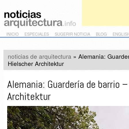
Main menu
Skip to primary content
Skip to secondary content
INICIO
ESPECIALES
SUGERIR NOTICIA
BLOG
ENGLIS
noticias de arquitectura
»
Alemania: Guarderí
Hielscher Architektur
Alemania: Guardería de barrio –
Architektur