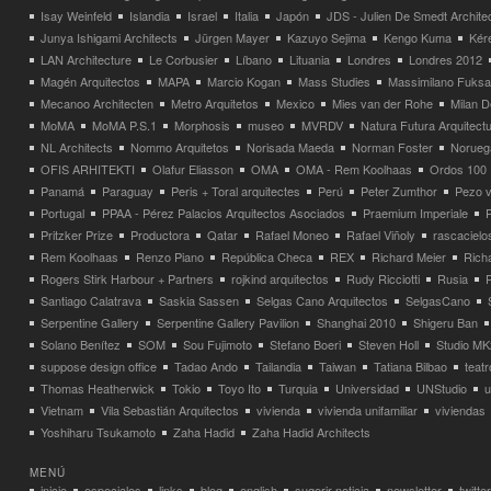
Isay Weinfeld
Islandia
Israel
Italia
Japón
JDS - Julien De Smedt Archite
Junya Ishigami Architects
Jürgen Mayer
Kazuyo Sejima
Kengo Kuma
Kéré
LAN Architecture
Le Corbusier
Líbano
Lituania
Londres
Londres 2012
Magén Arquitectos
MAPA
Marcio Kogan
Mass Studies
Massimilano Fuks
Mecanoo Architecten
Metro Arquitetos
Mexico
Mies van der Rohe
Milan 
MoMA
MoMA P.S.1
Morphosis
museo
MVRDV
Natura Futura Arquitect
NL Architects
Nommo Arquitetos
Norisada Maeda
Norman Foster
Norueg
OFIS ARHITEKTI
Olafur Eliasson
OMA
OMA - Rem Koolhaas
Ordos 100
Panamá
Paraguay
Peris + Toral arquitectes
Perú
Peter Zumthor
Pezo v
Portugal
PPAA - Pérez Palacios Arquitectos Asociados
Praemium Imperiale
Pritzker Prize
Productora
Qatar
Rafael Moneo
Rafael Viñoly
rascacielo
Rem Koolhaas
Renzo Piano
República Checa
REX
Richard Meier
Rich
Rogers Stirk Harbour + Partners
rojkind arquitectos
Rudy Ricciotti
Rusia
Santiago Calatrava
Saskia Sassen
Selgas Cano Arquitectos
SelgasCano
Serpentine Gallery
Serpentine Gallery Pavilion
Shanghai 2010
Shigeru Ban
Solano Benítez
SOM
Sou Fujimoto
Stefano Boeri
Steven Holl
Studio MK
suppose design office
Tadao Ando
Tailandia
Taiwan
Tatiana Bilbao
teatr
Thomas Heatherwick
Tokio
Toyo Ito
Turquia
Universidad
UNStudio
u
Vietnam
Vila Sebastián Arquitectos
vivienda
vivienda unifamiliar
viviendas
Yoshiharu Tsukamoto
Zaha Hadid
Zaha Hadid Architects
MENÚ
inicio
especiales
links
blog
english
sugerir noticia
newsletter
twitter