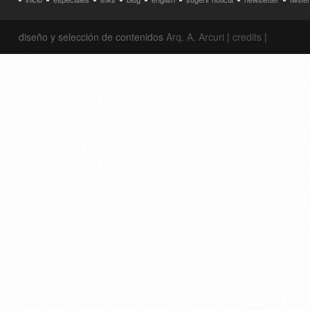
diseño y selección de contenidos
Arq. A. Arcuri
|
credits
|