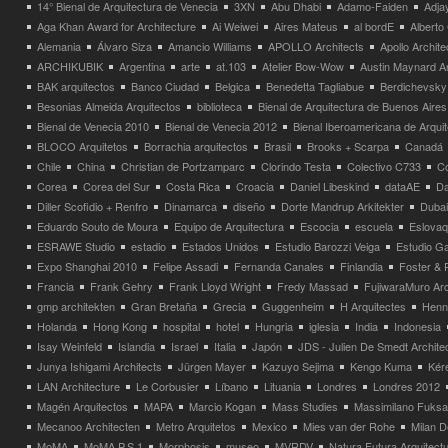
14° Bienal de Arquitectura de Venecia
3XN
Abu Dhabi
Adamo-Faiden
Adja
Aga Khan Award for Architecture
Ai Weiwei
Aires Mateus
al bordE
Albert
Alemania
Álvaro Siza
Amancio Williams
APOLLO Architects
Apollo Archit
ARCHIKUBIK
Argentina
arte
at.103
Atelier Bow-Wow
Austin Maynard Ar
BAK arquitectos
Banco Ciudad
Belgica
Benedetta Tagliabue
Berdichevsky
Besonias Almeida Arquitectos
biblioteca
Bienal de Arquitectura de Buenos Aires
Bienal de Venecia 2010
Bienal de Venecia 2012
Bienal Iberoamericana de Arqui
BLOCO Arquitetos
Borrachia arquitectos
Brasil
Brooks + Scarpa
Canadá
Chile
China
Christian de Portzamparc
Clorindo Testa
Colectivo C733
C
Corea
Corea del Sur
Costa Rica
Croacia
Daniel Libeskind
dataAE
Da
Diller Scofidio + Renfro
Dinamarca
diseño
Dorte Mandrup Arkitekter
Dubai
Eduardo Souto de Moura
Equipo de Arquitectura
Escocia
escuela
Eslovaq
ESRAWE Studio
estadio
Estados Unidos
Estudio Barozzi Veiga
Estudio Ga
Expo Shanghai 2010
Felipe Assadi
Fernanda Canales
Finlandia
Foster & 
Francia
Frank Gehry
Frank Lloyd Wright
Fredy Massad
FujiwaraMuro Arc
gmp architekten
Gran Bretaña
Grecia
Guggenheim
H Arquitectes
Henni
Holanda
Hong Kong
hospital
hotel
Hungria
iglesia
India
Indonesia
Isay Weinfeld
Islandia
Israel
Italia
Japón
JDS - Julien De Smedt Archite
Junya Ishigami Architects
Jürgen Mayer
Kazuyo Sejima
Kengo Kuma
Kéré
LAN Architecture
Le Corbusier
Líbano
Lituania
Londres
Londres 2012
Magén Arquitectos
MAPA
Marcio Kogan
Mass Studies
Massimilano Fuks
Mecanoo Architecten
Metro Arquitetos
Mexico
Mies van der Rohe
Milan 
MoMA
MoMA P.S.1
Morphosis
museo
MVRDV
Natura Futura Arquitect