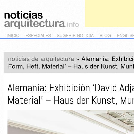
Main menu
Skip to primary content
Skip to secondary content
INICIO
ESPECIALES
SUGERIR NOTICIA
BLOG
ENGLIS
noticias de arquitectura
»
Alemania: Exhibici
Form, Heft, Material’ – Haus der Kunst, Mun
Alemania: Exhibición ‘David Adj
Material’ – Haus der Kunst, Mu