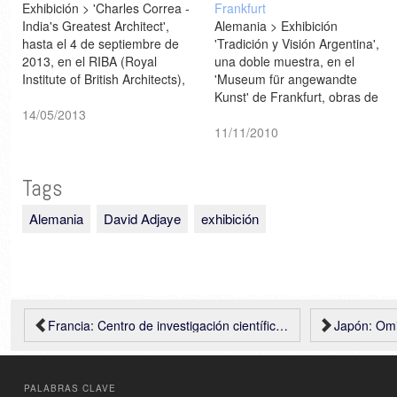
Exhibición > 'Charles Correa -
Frankfurt
India's Greatest Architect',
Alemania > Exhibición
hasta el 4 de septiembre de
'Tradición y Visión Argentina',
2013, en el RIBA (Royal
una doble muestra, en el
Institute of British Architects),
'Museum für angewandte
en Londres. Video: David
Kunst' de Frankfurt, obras de
Adjaye habla sobre la obra de
14/05/2013
arte y diseño argentino hasta
Charles Correa > BBC News
el 30/01/11 [form]
11/11/2010
Tags
Alemania
David Adjaye
exhibición
Francia: Centro de investigación científica y técnica París Este – Jean-Philippe Pargade
Japón: Omiya
PALABRAS CLAVE