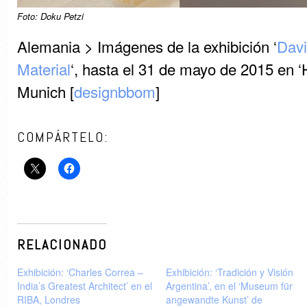
Foto: Doku Petzi
Alemania > Imágenes de la exhibición ‘
Davi
Material
‘, hasta el 31 de mayo de 2015 en ‘
Munich [
designbbom
]
COMPÁRTELO:
RELACIONADO
Exhibición: ‘Charles Correa –
Exhibición: ‘Tradición y Visión
India’s Greatest Architect’ en el
Argentina’, en el ‘Museum für
RIBA, Londres
angewandte Kunst’ de