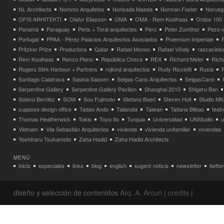
NL Architects
Nommo Arquitetos
Norisada Maeda
Norman Foster
Norueg
OFIS ARHITEKTI
Olafur Eliasson
OMA
OMA - Rem Koolhaas
Ordos 100
Panamá
Paraguay
Peris + Toral arquitectes
Perú
Peter Zumthor
Pezo v
Portugal
PPAA - Pérez Palacios Arquitectos Asociados
Praemium Imperiale
Pritzker Prize
Productora
Qatar
Rafael Moneo
Rafael Viñoly
rascacielo
Rem Koolhaas
Renzo Piano
República Checa
REX
Richard Meier
Rich
Rogers Stirk Harbour + Partners
rojkind arquitectos
Rudy Ricciotti
Rusia
Santiago Calatrava
Saskia Sassen
Selgas Cano Arquitectos
SelgasCano
Serpentine Gallery
Serpentine Gallery Pavilion
Shanghai 2010
Shigeru Ban
Solano Benítez
SOM
Sou Fujimoto
Stefano Boeri
Steven Holl
Studio MK
suppose design office
Tadao Ando
Tailandia
Taiwan
Tatiana Bilbao
teatr
Thomas Heatherwick
Tokio
Toyo Ito
Turquia
Universidad
UNStudio
u
Vietnam
Vila Sebastián Arquitectos
vivienda
vivienda unifamiliar
viviendas
Yoshiharu Tsukamoto
Zaha Hadid
Zaha Hadid Architects
MENÚ
inicio
especiales
links
blog
english
sugerir noticia
newsletter
twitter
diseño y selección de contenidos
Arq. A. Arcuri
|
credits
|