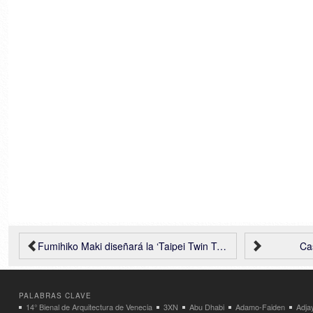
Fumihiko Maki diseñará la ‘Taipei Twin Tower’
Ca
PALABRAS CLAVE
14° Bienal de Arquitectura de Venecia
3XN
Abu Dhabi
Adamo-Faiden
Adja