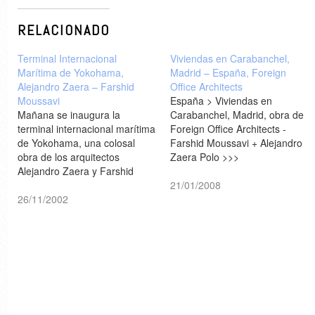
RELACIONADO
Terminal Internacional
Viviendas en Carabanchel,
Marítima de Yokohama,
Madrid – España, Foreign
Alejandro Zaera – Farshid
Office Architects
Moussavi
España > Viviendas en
Mañana se inaugura la
Carabanchel, Madrid, obra de
terminal internacional marítima
Foreign Office Architects -
de Yokohama, una colosal
Farshid Moussavi + Alejandro
obra de los arquitectos
Zaera Polo >>>
Alejandro Zaera y Farshid
Moussavi; el Campeonato
21/01/2008
Mundial de Fútbol en Japón y
26/11/2002
Corea ha impulsado un
proyecto que la pareja ganó
por concurso en 1995.Más
imágenes: archined