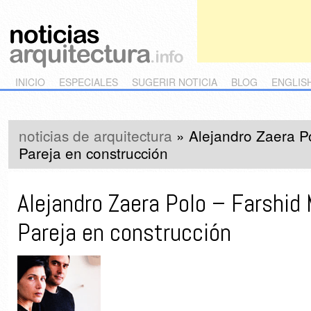
Main menu
Skip to primary content
Skip to secondary content
INICIO
ESPECIALES
SUGERIR NOTICIA
BLOG
ENGLIS
noticias de arquitectura
»
Alejandro Zaera P
Pareja en construcción
Alejandro Zaera Polo – Farshid
Pareja en construcción