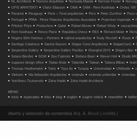
NL Architects
Nommo Arquitetos
Norisada Maeda
Norman Foster
Norueg
OFIS ARHITEKTI
Olafur Eliasson
OMA
OMA - Rem Koolhaas
Ordos 100
Panamá
Paraguay
Peris + Toral arquitectes
Perú
Peter Zumthor
Pezo v
Portugal
PPAA - Pérez Palacios Arquitectos Asociados
Praemium Imperiale
Pritzker Prize
Productora
Qatar
Rafael Moneo
Rafael Viñoly
rascacielo
Rem Koolhaas
Renzo Piano
República Checa
REX
Richard Meier
Rich
Rogers Stirk Harbour + Partners
rojkind arquitectos
Rudy Ricciotti
Rusia
Santiago Calatrava
Saskia Sassen
Selgas Cano Arquitectos
SelgasCano
Serpentine Gallery
Serpentine Gallery Pavilion
Shanghai 2010
Shigeru Ban
Solano Benítez
SOM
Sou Fujimoto
Stefano Boeri
Steven Holl
Studio MK
suppose design office
Tadao Ando
Tailandia
Taiwan
Tatiana Bilbao
teatr
Thomas Heatherwick
Tokio
Toyo Ito
Turquia
Universidad
UNStudio
u
Vietnam
Vila Sebastián Arquitectos
vivienda
vivienda unifamiliar
viviendas
Yoshiharu Tsukamoto
Zaha Hadid
Zaha Hadid Architects
MENÚ
inicio
especiales
links
blog
english
sugerir noticia
newsletter
twitter
diseño y selección de contenidos
Arq. A. Arcuri
|
credits
|