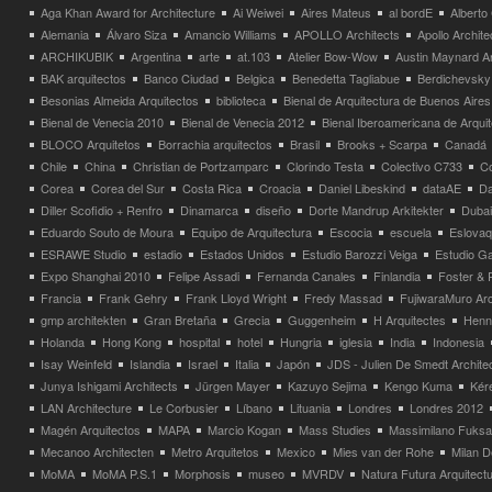
Aga Khan Award for Architecture
Ai Weiwei
Aires Mateus
al bordE
Albert
Alemania
Álvaro Siza
Amancio Williams
APOLLO Architects
Apollo Archit
ARCHIKUBIK
Argentina
arte
at.103
Atelier Bow-Wow
Austin Maynard Ar
BAK arquitectos
Banco Ciudad
Belgica
Benedetta Tagliabue
Berdichevsky
Besonias Almeida Arquitectos
biblioteca
Bienal de Arquitectura de Buenos Aires
Bienal de Venecia 2010
Bienal de Venecia 2012
Bienal Iberoamericana de Arqui
BLOCO Arquitetos
Borrachia arquitectos
Brasil
Brooks + Scarpa
Canadá
Chile
China
Christian de Portzamparc
Clorindo Testa
Colectivo C733
C
Corea
Corea del Sur
Costa Rica
Croacia
Daniel Libeskind
dataAE
Da
Diller Scofidio + Renfro
Dinamarca
diseño
Dorte Mandrup Arkitekter
Dubai
Eduardo Souto de Moura
Equipo de Arquitectura
Escocia
escuela
Eslovaq
ESRAWE Studio
estadio
Estados Unidos
Estudio Barozzi Veiga
Estudio Ga
Expo Shanghai 2010
Felipe Assadi
Fernanda Canales
Finlandia
Foster & 
Francia
Frank Gehry
Frank Lloyd Wright
Fredy Massad
FujiwaraMuro Arc
gmp architekten
Gran Bretaña
Grecia
Guggenheim
H Arquitectes
Henni
Holanda
Hong Kong
hospital
hotel
Hungria
iglesia
India
Indonesia
Isay Weinfeld
Islandia
Israel
Italia
Japón
JDS - Julien De Smedt Archite
Junya Ishigami Architects
Jürgen Mayer
Kazuyo Sejima
Kengo Kuma
Kéré
LAN Architecture
Le Corbusier
Líbano
Lituania
Londres
Londres 2012
Magén Arquitectos
MAPA
Marcio Kogan
Mass Studies
Massimilano Fuks
Mecanoo Architecten
Metro Arquitetos
Mexico
Mies van der Rohe
Milan 
MoMA
MoMA P.S.1
Morphosis
museo
MVRDV
Natura Futura Arquitect