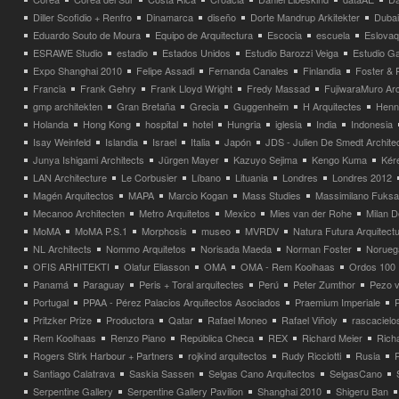
Diller Scofidio + Renfro
Dinamarca
diseño
Dorte Mandrup Arkitekter
Dubai
Eduardo Souto de Moura
Equipo de Arquitectura
Escocia
escuela
Eslovaq
ESRAWE Studio
estadio
Estados Unidos
Estudio Barozzi Veiga
Estudio Ga
Expo Shanghai 2010
Felipe Assadi
Fernanda Canales
Finlandia
Foster & 
Francia
Frank Gehry
Frank Lloyd Wright
Fredy Massad
FujiwaraMuro Arc
gmp architekten
Gran Bretaña
Grecia
Guggenheim
H Arquitectes
Henni
Holanda
Hong Kong
hospital
hotel
Hungria
iglesia
India
Indonesia
Isay Weinfeld
Islandia
Israel
Italia
Japón
JDS - Julien De Smedt Archite
Junya Ishigami Architects
Jürgen Mayer
Kazuyo Sejima
Kengo Kuma
Kéré
LAN Architecture
Le Corbusier
Líbano
Lituania
Londres
Londres 2012
Magén Arquitectos
MAPA
Marcio Kogan
Mass Studies
Massimilano Fuks
Mecanoo Architecten
Metro Arquitetos
Mexico
Mies van der Rohe
Milan 
MoMA
MoMA P.S.1
Morphosis
museo
MVRDV
Natura Futura Arquitect
NL Architects
Nommo Arquitetos
Norisada Maeda
Norman Foster
Norueg
OFIS ARHITEKTI
Olafur Eliasson
OMA
OMA - Rem Koolhaas
Ordos 100
Panamá
Paraguay
Peris + Toral arquitectes
Perú
Peter Zumthor
Pezo v
Portugal
PPAA - Pérez Palacios Arquitectos Asociados
Praemium Imperiale
Pritzker Prize
Productora
Qatar
Rafael Moneo
Rafael Viñoly
rascacielo
Rem Koolhaas
Renzo Piano
República Checa
REX
Richard Meier
Rich
Rogers Stirk Harbour + Partners
rojkind arquitectos
Rudy Ricciotti
Rusia
Santiago Calatrava
Saskia Sassen
Selgas Cano Arquitectos
SelgasCano
Serpentine Gallery
Serpentine Gallery Pavilion
Shanghai 2010
Shigeru Ban