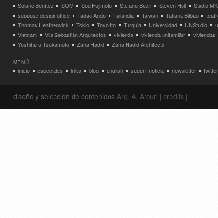
Solano Benítez
SOM
Sou Fujimoto
Stefano Boeri
Steven Holl
Studio MK
suppose design office
Tadao Ando
Tailandia
Taiwan
Tatiana Bilbao
teatr
Thomas Heatherwick
Tokio
Toyo Ito
Turquia
Universidad
UNStudio
u
Vietnam
Vila Sebastián Arquitectos
vivienda
vivienda unifamiliar
viviendas
Yoshiharu Tsukamoto
Zaha Hadid
Zaha Hadid Architects
MENÚ
inicio
especiales
links
blog
english
sugerir noticia
newsletter
twitter
diseño y selección de contenidos
Arq. A. Arcuri
|
credits
|