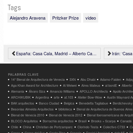
Tags
Alejandro Aravena
Pritzker Prize
video
España: Casa Cala, Madrid – Alberto Campo Baeza
Irán: ‘Casa 
PALABRAS CLAVE
14° Bienal de Arquitectura de Venecia
3XN
Abu Dhabi
Adamo-Faiden
Adja
Aga Khan Award for Architecture
Ai Weiwei
Aires Mateus
al bordE
Albert
Alemania
Álvaro Siza
Amancio Williams
APOLLO Architects
Apollo Archit
ARCHIKUBIK
Argentina
arte
at.103
Atelier Bow-Wow
Austin Maynard Ar
BAK arquitectos
Banco Ciudad
Belgica
Benedetta Tagliabue
Berdichevsky
Besonias Almeida Arquitectos
biblioteca
Bienal de Arquitectura de Buenos Aires
Bienal de Venecia 2010
Bienal de Venecia 2012
Bienal Iberoamericana de Arqui
BLOCO Arquitetos
Borrachia arquitectos
Brasil
Brooks + Scarpa
Canadá
Chile
China
Christian de Portzamparc
Clorindo Testa
Colectivo C733
C
Corea
Corea del Sur
Costa Rica
Croacia
Daniel Libeskind
dataAE
Da