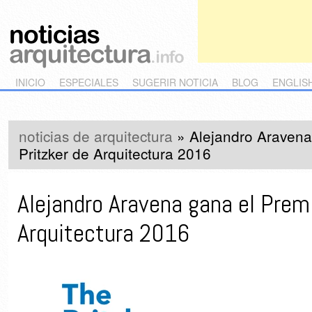
Main menu
Skip to primary content
Skip to secondary content
INICIO
ESPECIALES
SUGERIR NOTICIA
BLOG
ENGLIS
noticias de arquitectura
»
Alejandro Aravena
Pritzker de Arquitectura 2016
Alejandro Aravena gana el Premi
Arquitectura 2016