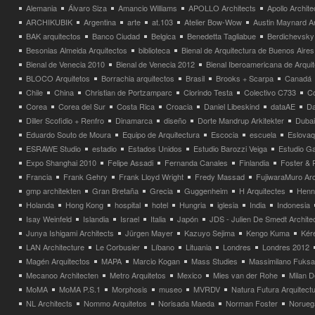
Alemania
Álvaro Siza
Amancio Williams
APOLLO Architects
Apollo Archit
ARCHIKUBIK
Argentina
arte
at.103
Atelier Bow-Wow
Austin Maynard Ar
BAK arquitectos
Banco Ciudad
Belgica
Benedetta Tagliabue
Berdichevsky
Besonias Almeida Arquitectos
biblioteca
Bienal de Arquitectura de Buenos Aires
Bienal de Venecia 2010
Bienal de Venecia 2012
Bienal Iberoamericana de Arqui
BLOCO Arquitetos
Borrachia arquitectos
Brasil
Brooks + Scarpa
Canadá
Chile
China
Christian de Portzamparc
Clorindo Testa
Colectivo C733
C
Corea
Corea del Sur
Costa Rica
Croacia
Daniel Libeskind
dataAE
Da
Diller Scofidio + Renfro
Dinamarca
diseño
Dorte Mandrup Arkitekter
Dubai
Eduardo Souto de Moura
Equipo de Arquitectura
Escocia
escuela
Eslovaq
ESRAWE Studio
estadio
Estados Unidos
Estudio Barozzi Veiga
Estudio Ga
Expo Shanghai 2010
Felipe Assadi
Fernanda Canales
Finlandia
Foster & 
Francia
Frank Gehry
Frank Lloyd Wright
Fredy Massad
FujiwaraMuro Arc
gmp architekten
Gran Bretaña
Grecia
Guggenheim
H Arquitectes
Henni
Holanda
Hong Kong
hospital
hotel
Hungria
iglesia
India
Indonesia
Isay Weinfeld
Islandia
Israel
Italia
Japón
JDS - Julien De Smedt Archite
Junya Ishigami Architects
Jürgen Mayer
Kazuyo Sejima
Kengo Kuma
Kéré
LAN Architecture
Le Corbusier
Líbano
Lituania
Londres
Londres 2012
Magén Arquitectos
MAPA
Marcio Kogan
Mass Studies
Massimilano Fuks
Mecanoo Architecten
Metro Arquitetos
Mexico
Mies van der Rohe
Milan 
MoMA
MoMA P.S.1
Morphosis
museo
MVRDV
Natura Futura Arquitect
NL Architects
Nommo Arquitetos
Norisada Maeda
Norman Foster
Norueg