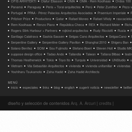
OFIS ARHITEKTI
Olafur Eliasson
OMA
OMA - Rem Koolhaas
Ordos 100
Panamá
Paraguay
Peris + Toral arquitectes
Perú
Peter Zumthor
Pezo v
Portugal
PPAA - Pérez Palacios Arquitectos Asociados
Praemium Imperiale
Pritzker Prize
Productora
Qatar
Rafael Moneo
Rafael Viñoly
rascacielo
Rem Koolhaas
Renzo Piano
República Checa
REX
Richard Meier
Rich
Rogers Stirk Harbour + Partners
rojkind arquitectos
Rudy Ricciotti
Rusia
Santiago Calatrava
Saskia Sassen
Selgas Cano Arquitectos
SelgasCano
Serpentine Gallery
Serpentine Gallery Pavilion
Shanghai 2010
Shigeru Ban
Solano Benítez
SOM
Sou Fujimoto
Stefano Boeri
Steven Holl
Studio MK
suppose design office
Tadao Ando
Tailandia
Taiwan
Tatiana Bilbao
teatr
Thomas Heatherwick
Tokio
Toyo Ito
Turquia
Universidad
UNStudio
u
Vietnam
Vila Sebastián Arquitectos
vivienda
vivienda unifamiliar
viviendas
Yoshiharu Tsukamoto
Zaha Hadid
Zaha Hadid Architects
MENÚ
inicio
especiales
links
blog
english
sugerir noticia
newsletter
twitter
diseño y selección de contenidos
Arq. A. Arcuri
|
credits
|