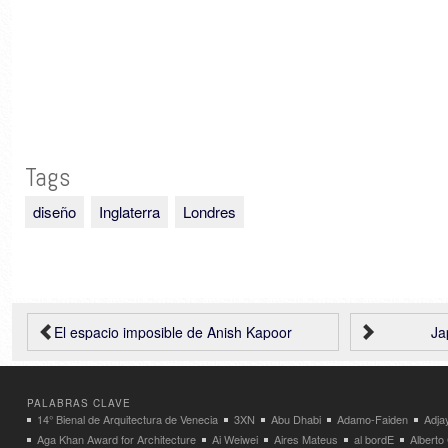
Tags
diseño
Inglaterra
Londres
El espacio imposible de Anish Kapoor
Ja
PALABRAS CLAVE
14° Bienal de Arquitectura de Venecia
3XN
Abu Dhabi
Adamo-Faiden
Adja
Aga Khan Award for Architecture
Ai Weiwei
Aires Mateus
al bordE
Albert