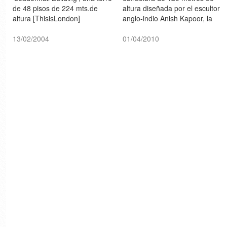
de 48 pisos de 224 mts.de
altura diseñada por el escultor
altura [ThisisLondon]
anglo-indio Anish Kapoor, la
Imágenes > europaconcorsi
misma estará ubicada en la
13/02/2004
Villa Olímpica de los Juegos
01/04/2010
de Londres en 2012...
[ELPAIS.com]Breve entrevista
> YouTube