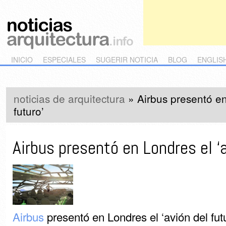
Main menu
Skip to primary content
Skip to secondary content
INICIO
ESPECIALES
SUGERIR NOTICIA
BLOG
ENGLIS
noticias de arquitectura
»
Airbus presentó en
futuro’
Airbus presentó en Londres el ‘a
Airbus
presentó en Londres el ‘avión del fut