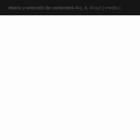
diseño y selección de contenidos
Arq. A. Arcuri
|
credits
|