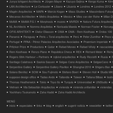
Junya Ishigami Architects
Jürgen Mayer
Kazuyo Sejima
Kengo Kuma
Kéré
LAN Architecture
Le Corbusier
Líbano
Lituania
Londres
Londres 2012
Magén Arquitectos
MAPA
Marcio Kogan
Mass Studies
Massimilano Fuks
Mecanoo Architecten
Metro Arquitetos
Mexico
Mies van der Rohe
Milan 
MoMA
MoMA P.S.1
Morphosis
museo
MVRDV
Natura Futura Arquitect
NL Architects
Nommo Arquitetos
Norisada Maeda
Norman Foster
Norueg
OFIS ARHITEKTI
Olafur Eliasson
OMA
OMA - Rem Koolhaas
Ordos 100
Panamá
Paraguay
Peris + Toral arquitectes
Perú
Peter Zumthor
Pezo v
Portugal
PPAA - Pérez Palacios Arquitectos Asociados
Praemium Imperiale
Pritzker Prize
Productora
Qatar
Rafael Moneo
Rafael Viñoly
rascacielo
Rem Koolhaas
Renzo Piano
República Checa
REX
Richard Meier
Rich
Rogers Stirk Harbour + Partners
rojkind arquitectos
Rudy Ricciotti
Rusia
Santiago Calatrava
Saskia Sassen
Selgas Cano Arquitectos
SelgasCano
Serpentine Gallery
Serpentine Gallery Pavilion
Shanghai 2010
Shigeru Ban
Solano Benítez
SOM
Sou Fujimoto
Stefano Boeri
Steven Holl
Studio MK
suppose design office
Tadao Ando
Tailandia
Taiwan
Tatiana Bilbao
teatr
Thomas Heatherwick
Tokio
Toyo Ito
Turquia
Universidad
UNStudio
u
Vietnam
Vila Sebastián Arquitectos
vivienda
vivienda unifamiliar
viviendas
Yoshiharu Tsukamoto
Zaha Hadid
Zaha Hadid Architects
MENÚ
inicio
especiales
links
blog
english
sugerir noticia
newsletter
twitter