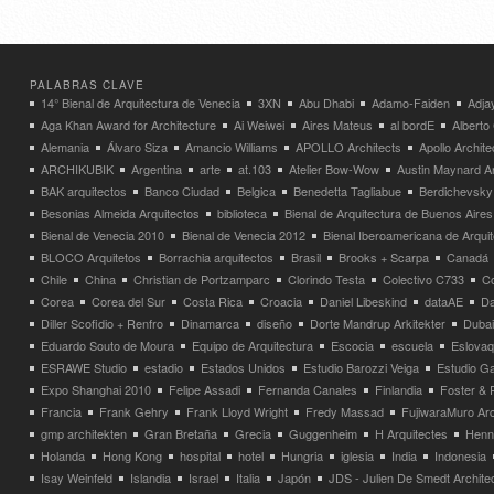
PALABRAS CLAVE
14° Bienal de Arquitectura de Venecia
3XN
Abu Dhabi
Adamo-Faiden
Adja
Aga Khan Award for Architecture
Ai Weiwei
Aires Mateus
al bordE
Albert
Alemania
Álvaro Siza
Amancio Williams
APOLLO Architects
Apollo Archit
ARCHIKUBIK
Argentina
arte
at.103
Atelier Bow-Wow
Austin Maynard Ar
BAK arquitectos
Banco Ciudad
Belgica
Benedetta Tagliabue
Berdichevsky
Besonias Almeida Arquitectos
biblioteca
Bienal de Arquitectura de Buenos Aires
Bienal de Venecia 2010
Bienal de Venecia 2012
Bienal Iberoamericana de Arqui
BLOCO Arquitetos
Borrachia arquitectos
Brasil
Brooks + Scarpa
Canadá
Chile
China
Christian de Portzamparc
Clorindo Testa
Colectivo C733
C
Corea
Corea del Sur
Costa Rica
Croacia
Daniel Libeskind
dataAE
Da
Diller Scofidio + Renfro
Dinamarca
diseño
Dorte Mandrup Arkitekter
Dubai
Eduardo Souto de Moura
Equipo de Arquitectura
Escocia
escuela
Eslovaq
ESRAWE Studio
estadio
Estados Unidos
Estudio Barozzi Veiga
Estudio Ga
Expo Shanghai 2010
Felipe Assadi
Fernanda Canales
Finlandia
Foster & 
Francia
Frank Gehry
Frank Lloyd Wright
Fredy Massad
FujiwaraMuro Arc
gmp architekten
Gran Bretaña
Grecia
Guggenheim
H Arquitectes
Henni
Holanda
Hong Kong
hospital
hotel
Hungria
iglesia
India
Indonesia
Isay Weinfeld
Islandia
Israel
Italia
Japón
JDS - Julien De Smedt Archite