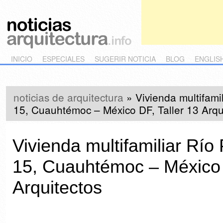
Main menu
Skip to primary content
Skip to secondary content
INICIO
ESPECIALES
SUGERIR NOTICIA
BLOG
ENGLIS
noticias de arquitectura
»
Vivienda multifami
15, Cuauhtémoc – México DF, Taller 13 Arqu
Vivienda multifamiliar Rí
15, Cuauhtémoc – México 
Arquitectos