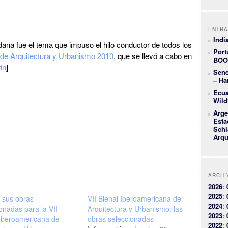
ENTRA
Indi
adana fue el tema que impuso el hilo conductor de todos los
Port
 de Arquitectura y Urbanismo 2010
, que se llevó a cabo en
BOO
in
]
Sene
– Ha
Ecua
Wild
Arge
Esta
Schl
Arqu
ARCHI
2026
:
2025
:
y sus obras
VII Bienal Iberoamericana de
2024
:
onadas para la VII
Arquitectura y Urbanismo: las
2023
:
 Iberoamericana de
obras seleccionadas
2022
: