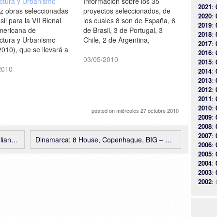
ectura y Urbanismo
Información sobre los 35
2021
:
ez obras seleccionadas
proyectos seleccionados, de
2020
:
sil para la VII Bienal
los cuales 8 son de España, 6
2019
:
mericana de
de Brasil, 3 de Portugal, 3
2018
:
ectura y Urbanismo
Chile, 2 de Argentina,
2017
:
010), que se llevará a
Colombia, Ecuador y México, y
2016
:
n Medellín, Colombia,
1 de Bolivia, Paraguay y
03/05/2010
2015
:
ubre de 2010
2010
Venezuela, para la VII Bienal
2014
:
eb.com.br]
Iberoamericana de
2013
:
Arquitectura y Urbanismo
2012
:
(BIAU 2010), que se llevará
2011
:
a…
2010
:
posted on
miércoles 27 octubre 2010
2009
:
2008
:
2007
:
Fuksas
Dinamarca: 8 House, Copenhague, BIG – Bjarke Ingels
2006
:
2005
:
2004
:
2003
:
2002
: