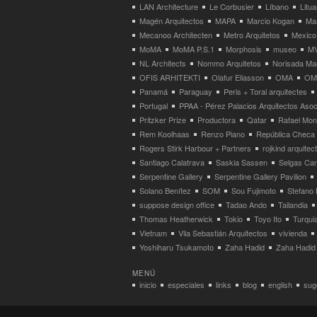
LAN Architecture
Le Corbusier
Líbano
Litua
Magén Arquitectos
MAPA
Marcio Kogan
Ma
Mecanoo Architecten
Metro Arquitetos
Mexico
MoMA
MoMA P.S.1
Morphosis
museo
M
NL Architects
Nommo Arquitetos
Norisada Ma
OFIS ARHITEKTI
Olafur Eliasson
OMA
OMA
Panamá
Paraguay
Peris + Toral arquitectes
Portugal
PPAA - Pérez Palacios Arquitectos Aso
Pritzker Prize
Productora
Qatar
Rafael Mo
Rem Koolhaas
Renzo Piano
República Checa
Rogers Stirk Harbour + Partners
rojkind arquitec
Santiago Calatrava
Saskia Sassen
Selgas Can
Serpentine Gallery
Serpentine Gallery Pavilion
Solano Benítez
SOM
Sou Fujimoto
Stefano 
suppose design office
Tadao Ando
Tailandia
Thomas Heatherwick
Tokio
Toyo Ito
Turqui
Vietnam
Vila Sebastián Arquitectos
vivienda
Yoshiharu Tsukamoto
Zaha Hadid
Zaha Hadid 
MENÚ
inicio
especiales
links
blog
english
suge