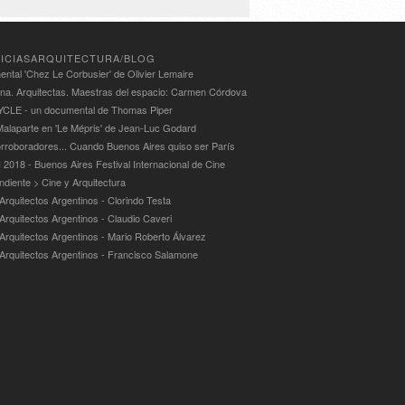
ICIASARQUITECTURA/BLOG
ntal 'Chez Le Corbusier' de Olivier Lemaire
ina. Arquitectas. Maestras del espacio: Carmen Córdova
LE - un documental de Thomas Piper
alaparte en 'Le Mépris' de Jean-Luc Godard
rroboradores... Cuando Buenos Aires quiso ser París
 2018 - Buenos Aires Festival Internacional de Cine
ndiente > Cine y Arquitectura
Arquitectos Argentinos - Clorindo Testa
 Arquitectos Argentinos - Claudio Caveri
 Arquitectos Argentinos - Mario Roberto Álvarez
 Arquitectos Argentinos - Francisco Salamone