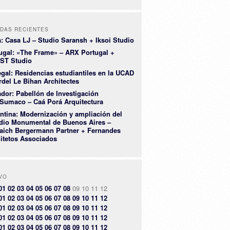
DAS RECIENTES
a: Casa LJ – Studio Saransh + Iksoi Studio
ugal: «The Frame» – ARX Portugal +
ST Studio
gal: Residencias estudiantiles en la UCAD
rdel Le Bihan Architectes
dor: Pabellón de Investigación
Sumaco – Caá Porá Arquitectura
ntina: Modernización y ampliación del
dio Monumental de Buenos Aires –
aich Bergermann Partner + Fernandes
itetos Associados
VO
01
02
03
04
05
06
07
08
09
10
11
12
01
02
03
04
05
06
07
08
09
10
11
12
01
02
03
04
05
06
07
08
09
10
11
12
01
02
03
04
05
06
07
08
09
10
11
12
01
02
03
04
05
06
07
08
09
10
11
12