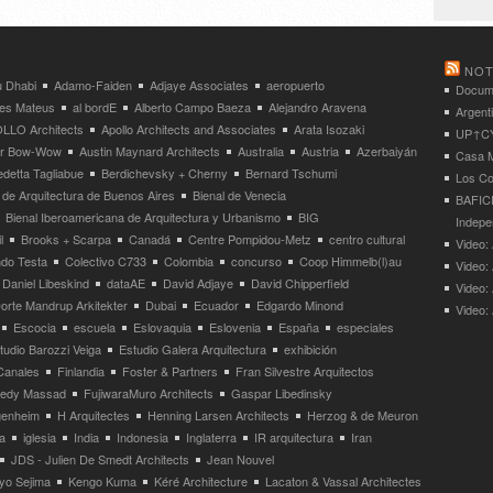
NOT
 Dhabi
Adamo-Faiden
Adjaye Associates
aeropuerto
Docume
res Mateus
al bordE
Alberto Campo Baeza
Alejandro Aravena
Argent
LLO Architects
Apollo Architects and Associates
Arata Isozaki
UP↑CYC
ier Bow-Wow
Austin Maynard Architects
Australia
Austria
Azerbaiyán
Casa M
detta Tagliabue
Berdichevsky + Cherny
Bernard Tschumi
Los Co
 de Arquitectura de Buenos Aires
Bienal de Venecia
BAFICI
Bienal Iberoamericana de Arquitectura y Urbanismo
BIG
Indepe
l
Brooks + Scarpa
Canadá
Centre Pompidou-Metz
centro cultural
Video: 
ndo Testa
Colectivo C733
Colombia
concurso
Coop Himmelb(l)au
Video:
Daniel Libeskind
dataAE
David Adjaye
David Chipperfield
Video:
orte Mandrup Arkitekter
Dubai
Ecuador
Edgardo Minond
Video:
Escocia
escuela
Eslovaquia
Eslovenia
España
especiales
tudio Barozzi Veiga
Estudio Galera Arquitectura
exhibición
Canales
Finlandia
Foster & Partners
Fran Silvestre Arquitectos
redy Massad
FujiwaraMuro Architects
Gaspar Libedinsky
enheim
H Arquitectes
Henning Larsen Architects
Herzog & de Meuron
a
iglesia
India
Indonesia
Inglaterra
IR arquitectura
Iran
JDS - Julien De Smedt Architects
Jean Nouvel
yo Sejima
Kengo Kuma
Kéré Architecture
Lacaton & Vassal Architectes