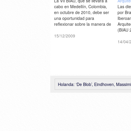
La VII BIAU, que se llevará a
Arquit
cabo en Medellín, Colombia,
Las di
en octubre de 2010, debe ser
por Bra
una oportunidad para
Iberoa
reflexionar sobre la manera de
Arquit
habitar y transformar el
(BIAU 2
territorio, bajo el lema
15/12/2009
cabo e
'Arquitectura para la
en oct
14/04/
integración ciudadana'
[PINIw
[Scalae] Más información >
www.biau.es
Holanda: ‘De Blob’, Eindhoven, Massimiliano & Doriana 