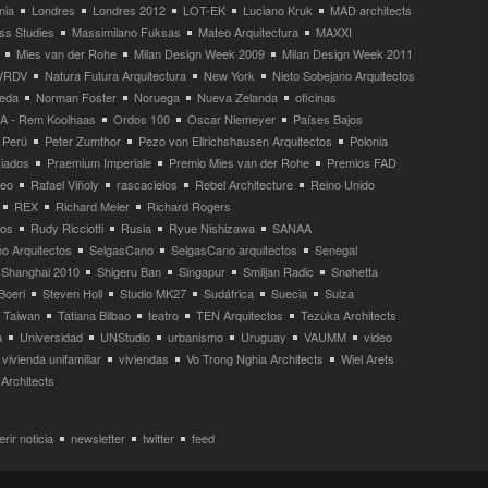
nia
Londres
Londres 2012
LOT-EK
Luciano Kruk
MAD architects
ss Studies
Massimilano Fuksas
Mateo Arquitectura
MAXXI
Mies van der Rohe
Milan Design Week 2009
Milan Design Week 2011
VRDV
Natura Futura Arquitectura
New York
Nieto Sobejano Arquitectos
eda
Norman Foster
Noruega
Nueva Zelanda
oficinas
 - Rem Koolhaas
Ordos 100
Oscar Niemeyer
Países Bajos
Perú
Peter Zumthor
Pezo von Ellrichshausen Arquitectos
Polonia
ciados
Praemium Imperiale
Premio Mies van der Rohe
Premios FAD
neo
Rafael Viñoly
rascacielos
Rebel Architecture
Reino Unido
REX
Richard Meier
Richard Rogers
tos
Rudy Ricciotti
Rusia
Ryue Nishizawa
SANAA
o Arquitectos
SelgasCano
SelgasCano arquitectos
Senegal
Shanghai 2010
Shigeru Ban
Singapur
Smiljan Radic
Snøhetta
Boeri
Steven Holl
Studio MK27
Sudáfrica
Suecia
Suiza
Taiwan
Tatiana Bilbao
teatro
TEN Arquitectos
Tezuka Architects
a
Universidad
UNStudio
urbanismo
Uruguay
VAUMM
video
vivienda unifamiliar
viviendas
Vo Trong Nghia Architects
Wiel Arets
Architects
rir noticia
newsletter
twitter
feed