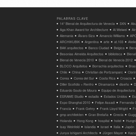
PALABRAS CLAVE
14° Bienal de Arquitectura de Venecia
3XN
Abu
Aga Khan Award for Architecture
Ai Weiwei
Ai
Alemania
Álvaro Siza
Amancio Williams
APO
ARCHIKUBIK
Argentina
arte
at.103
Atel
BAK arquitectos
Banco Ciudad
Belgica
Bene
Besonias Almeida Arquitectos
biblioteca
Bienal
Bienal de Venecia 2010
Bienal de Venecia 2012
BLOCO Arquitetos
Borrachia arquitectos
Brasi
Chile
China
Christian de Portzamparc
Clori
Corea
Corea del Sur
Costa Rica
Croacia
Diller Scofidio + Renfro
Dinamarca
diseño
D
Eduardo Souto de Moura
Equipo de Arquitectura
ESRAWE Studio
estadio
Estados Unidos
Es
Expo Shanghai 2010
Felipe Assadi
Fernanda 
Francia
Frank Gehry
Frank Lloyd Wright
F
gmp architekten
Gran Bretaña
Grecia
Gugg
Holanda
Hong Kong
hospital
hotel
Hungri
Isay Weinfeld
Islandia
Israel
Italia
Japón
Junya Ishigami Architects
Jürgen Mayer
Kazu