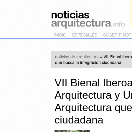
Main menu
Skip to primary content
Skip to secondary content
INICIO
ESPECIALES
SUGERIR NOT
noticias de arquitectura
»
VII Bienal Ibe
que busca la integración ciudadana
VII Bienal Iber
Arquitectura y 
Arquitectura que
ciudadana