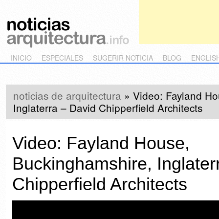
Main menu
Skip to primary content
Skip to secondary content
INICIO
ESPECIALES
SUGERIR NOTICIA
BLOG
ENGLIS
noticias de arquitectura
»
Video: Fayland Ho
Inglaterra – David Chipperfield Architects
Video: Fayland House,
Buckinghamshire, Inglater
Chipperfield Architects