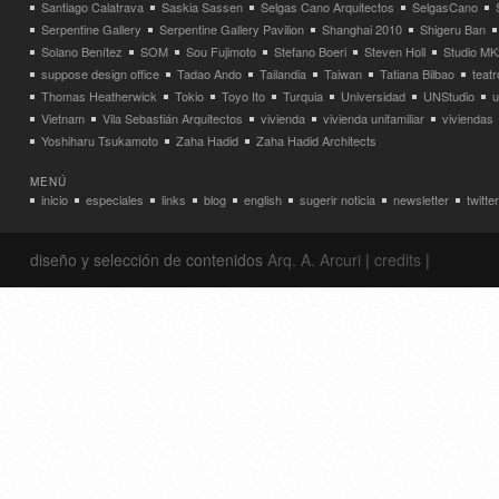
Santiago Calatrava
Saskia Sassen
Selgas Cano Arquitectos
SelgasCano
Serpentine Gallery
Serpentine Gallery Pavilion
Shanghai 2010
Shigeru Ban
Solano Benítez
SOM
Sou Fujimoto
Stefano Boeri
Steven Holl
Studio MK
suppose design office
Tadao Ando
Tailandia
Taiwan
Tatiana Bilbao
teatr
Thomas Heatherwick
Tokio
Toyo Ito
Turquia
Universidad
UNStudio
u
Vietnam
Vila Sebastián Arquitectos
vivienda
vivienda unifamiliar
viviendas
Yoshiharu Tsukamoto
Zaha Hadid
Zaha Hadid Architects
MENÚ
inicio
especiales
links
blog
english
sugerir noticia
newsletter
twitter
diseño y selección de contenidos
Arq. A. Arcuri
|
credits
|