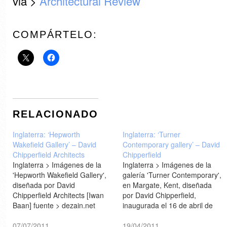
via >
Architectural Review
COMPÁRTELO:
RELACIONADO
Inglaterra: ‘Hepworth
Inglaterra: ‘Turner
Wakefield Gallery’ – David
Contemporary gallery’ – David
Chipperfield Architects
Chipperfield
Inglaterra > Imágenes de la
Inglaterra > Imágenes de la
'Hepworth Wakefield Gallery',
galería 'Turner Contemporary',
diseñada por David
en Margate, Kent, diseñada
Chipperfield Architects [Iwan
por David Chipperfield,
Baan] fuente > dezain.net
inaugurada el 16 de abril de
2011 [guardian.co.uk] fuente >
07/07/2011
dezain.net
19/04/2011