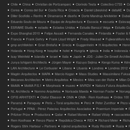
Chile
China
Christian de Portzamparc
Clorindo Testa
Colectivo C733
C
Corea
Corea del Sur
Costa Rica
Croacia
Daniel Libeskind
dataAE
Da
Diller Scofidio + Renfro
Dinamarca
diseño
Dorte Mandrup Arkitekter
Dubai
Eduardo Souto de Moura
Equipo de Arquitectura
Escocia
escuela
Eslovaq
ESRAWE Studio
estadio
Estados Unidos
Estudio Barozzi Veiga
Estudio Ga
Expo Shanghai 2010
Felipe Assadi
Fernanda Canales
Finlandia
Foster & 
Francia
Frank Gehry
Frank Lloyd Wright
Fredy Massad
FujiwaraMuro Arc
gmp architekten
Gran Bretaña
Grecia
Guggenheim
H Arquitectes
Henni
Holanda
Hong Kong
hospital
hotel
Hungria
iglesia
India
Indonesia
Isay Weinfeld
Islandia
Israel
Italia
Japón
JDS - Julien De Smedt Archite
Junya Ishigami Architects
Jürgen Mayer
Kazuyo Sejima
Kengo Kuma
Kéré
LAN Architecture
Le Corbusier
Líbano
Lituania
Londres
Londres 2012
Magén Arquitectos
MAPA
Marcio Kogan
Mass Studies
Massimilano Fuks
Mecanoo Architecten
Metro Arquitetos
Mexico
Mies van der Rohe
Milan 
MoMA
MoMA P.S.1
Morphosis
museo
MVRDV
Natura Futura Arquitect
NL Architects
Nommo Arquitetos
Norisada Maeda
Norman Foster
Norueg
OFIS ARHITEKTI
Olafur Eliasson
OMA
OMA - Rem Koolhaas
Ordos 100
Panamá
Paraguay
Peris + Toral arquitectes
Perú
Peter Zumthor
Pezo v
Portugal
PPAA - Pérez Palacios Arquitectos Asociados
Praemium Imperiale
Pritzker Prize
Productora
Qatar
Rafael Moneo
Rafael Viñoly
rascacielo
Rem Koolhaas
Renzo Piano
República Checa
REX
Richard Meier
Rich
Rogers Stirk Harbour + Partners
rojkind arquitectos
Rudy Ricciotti
Rusia