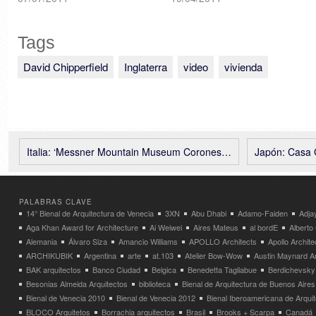
Tags
David Chipperfield
Inglaterra
video
vivienda
Italia: ‘Messner Mountain Museum Corones’ – Zaha Hadid
Japón: Casa Grigio
PALABRAS CLAVE
14° Bienal de Arquitectura de Venecia
3XN
Abu Dhabi
Adamo-Faiden
Adja
Aga Khan Award for Architecture
Ai Weiwei
Aires Mateus
al bordE
Albert
Alemania
Álvaro Siza
Amancio Williams
APOLLO Architects
Apollo Archit
ARCHIKUBIK
Argentina
arte
at.103
Atelier Bow-Wow
Austin Maynard Ar
BAK arquitectos
Banco Ciudad
Belgica
Benedetta Tagliabue
Berdichevsky
Besonias Almeida Arquitectos
biblioteca
Bienal de Arquitectura de Buenos Aires
Bienal de Venecia 2010
Bienal de Venecia 2012
Bienal Iberoamericana de Arqui
BLOCO Arquitetos
Borrachia arquitectos
Brasil
Brooks + Scarpa
Canadá