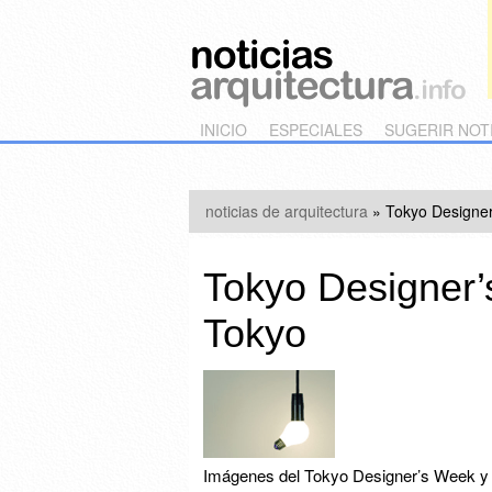
Main menu
Skip to primary content
Skip to secondary content
INICIO
ESPECIALES
SUGERIR NOT
noticias de arquitectura
»
Tokyo Designe
Tokyo Designer
Tokyo
Imágenes del Tokyo Designer’s Week y 1