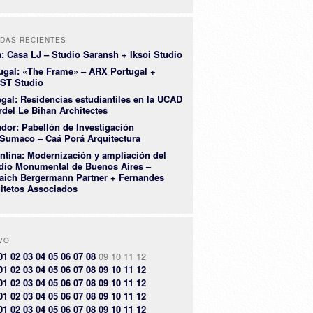
DAS RECIENTES
a: Casa LJ – Studio Saransh + Iksoi Studio
ugal: «The Frame» – ARX Portugal +
ST Studio
gal: Residencias estudiantiles en la UCAD
rdel Le Bihan Architectes
dor: Pabellón de Investigación
Sumaco – Caá Porá Arquitectura
ntina: Modernización y ampliación del
dio Monumental de Buenos Aires –
aich Bergermann Partner + Fernandes
itetos Associados
VO
01
02
03
04
05
06
07
08
09
10
11
12
01
02
03
04
05
06
07
08
09
10
11
12
01
02
03
04
05
06
07
08
09
10
11
12
01
02
03
04
05
06
07
08
09
10
11
12
01
02
03
04
05
06
07
08
09
10
11
12