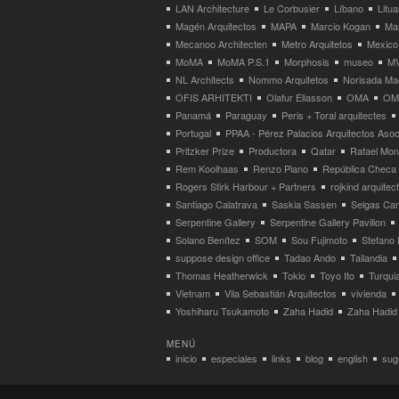
LAN Architecture
Le Corbusier
Líbano
Litua
Magén Arquitectos
MAPA
Marcio Kogan
Ma
Mecanoo Architecten
Metro Arquitetos
Mexico
MoMA
MoMA P.S.1
Morphosis
museo
M
NL Architects
Nommo Arquitetos
Norisada Ma
OFIS ARHITEKTI
Olafur Eliasson
OMA
OMA
Panamá
Paraguay
Peris + Toral arquitectes
Portugal
PPAA - Pérez Palacios Arquitectos Aso
Pritzker Prize
Productora
Qatar
Rafael Mo
Rem Koolhaas
Renzo Piano
República Checa
Rogers Stirk Harbour + Partners
rojkind arquitec
Santiago Calatrava
Saskia Sassen
Selgas Can
Serpentine Gallery
Serpentine Gallery Pavilion
Solano Benítez
SOM
Sou Fujimoto
Stefano 
suppose design office
Tadao Ando
Tailandia
Thomas Heatherwick
Tokio
Toyo Ito
Turqui
Vietnam
Vila Sebastián Arquitectos
vivienda
Yoshiharu Tsukamoto
Zaha Hadid
Zaha Hadid 
MENÚ
inicio
especiales
links
blog
english
suge