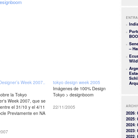
esignboom
ENTRA
Indi
Port
BOO
Sene
– Ha
Ecua
Wild
Arge
Esta
Schl
Designer’s Week 2007..
tokyo design week 2005
Arqu
Imágenes de 100% Design
sobre la Tokyo
Tokyo > designboom
er's Week 2007, que se
 entre el 31/10 y el 4/11
22/11/2005
ARCHI
cle Previamente en NA
2026
:
2025
:
2024
:
2023
:
2007
2022
: