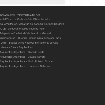
ICIASARQUITECTURA/BLOG
ntal 'Chez Le Corbusier' de Olivier Lemaire
ina. Arquitectas. Maestras del espacio: Carmen Córdova
LE - un documental de Thomas Piper
alaparte en 'Le Mépris' de Jean-Luc Godard
rroboradores... Cuando Buenos Aires quiso ser París
 2018 - Buenos Aires Festival Internacional de Cine
ndiente > Cine y Arquitectura
Arquitectos Argentinos - Clorindo Testa
 Arquitectos Argentinos - Claudio Caveri
 Arquitectos Argentinos - Mario Roberto Álvarez
 Arquitectos Argentinos - Francisco Salamone