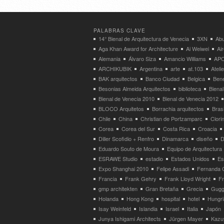
PALABRAS CLAVE
14° Bienal de Arquitectura de Venecia
3XN
Abu
Aga Khan Award for Architecture
Ai Weiwei
Ai
Alemania
Álvaro Siza
Amancio Williams
APO
ARCHIKUBIK
Argentina
arte
at.103
Atel
BAK arquitectos
Banco Ciudad
Belgica
Bene
Besonias Almeida Arquitectos
biblioteca
Bienal
Bienal de Venecia 2010
Bienal de Venecia 2012
BLOCO Arquitetos
Borrachia arquitectos
Brasi
Chile
China
Christian de Portzamparc
Clori
Corea
Corea del Sur
Costa Rica
Croacia
Diller Scofidio + Renfro
Dinamarca
diseño
D
Eduardo Souto de Moura
Equipo de Arquitectura
ESRAWE Studio
estadio
Estados Unidos
Es
Expo Shanghai 2010
Felipe Assadi
Fernanda 
Francia
Frank Gehry
Frank Lloyd Wright
F
gmp architekten
Gran Bretaña
Grecia
Gugg
Holanda
Hong Kong
hospital
hotel
Hungri
Isay Weinfeld
Islandia
Israel
Italia
Japón
Junya Ishigami Architects
Jürgen Mayer
Kazu