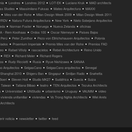
nia
Londres
Londres 2012
LOT-EK
Luciano Kruk
MAD architects
ss Studies
Massimilano Fuksas
Mateo Arquitectura
MAXXI
Mies van der Rohe
Milan Design Week 2009
Milan Design Week 2011
VRDV
Natura Futura Arquitectura
New York
Nieto Sobejano Arquitectos
eda
Norman Foster
Noruega
Nueva Zelanda
oficinas
 - Rem Koolhaas
Ordos 100
Oscar Niemeyer
Países Bajos
Perú
Peter Zumthor
Pezo von Ellrichshausen Arquitectos
Polonia
ciados
Praemium Imperiale
Premio Mies van der Rohe
Premios FAD
neo
Rafael Viñoly
rascacielos
Rebel Architecture
Reino Unido
REX
Richard Meier
Richard Rogers
tos
Rudy Ricciotti
Rusia
Ryue Nishizawa
SANAA
o Arquitectos
SelgasCano
SelgasCano arquitectos
Senegal
Shanghai 2010
Shigeru Ban
Singapur
Smiljan Radic
Snøhetta
Boeri
Steven Holl
Studio MK27
Sudáfrica
Suecia
Suiza
Taiwan
Tatiana Bilbao
teatro
TEN Arquitectos
Tezuka Architects
a
Universidad
UNStudio
urbanismo
Uruguay
VAUMM
video
vivienda unifamiliar
viviendas
Vo Trong Nghia Architects
Wiel Arets
Architects
rir noticia
newsletter
twitter
feed