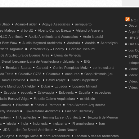
NOT
 Dhabi
Adamo-Faiden
Adjaye Associates
aeropuerto
Docume
res Mateus
al bordE
Alberto Campo Baeza
Alejandro Aravena
Argent
LLO Architects
Apollo Architects and Associates
Arata Isozaki
UP↑CYC
ier Bow-Wow
Austin Maynard Architects
Australia
Austria
Azerbaiyán
Casa M
detta Tagliabue
Berdichevsky + Cherny
Bernard Tschumi
Los Co
 de Arquitectura de Buenos Aires
Bienal de Venecia
BAFICI
Bienal Iberoamericana de Arquitectura y Urbanismo
BIG
Indepe
l
Brooks + Scarpa
Canadá
Centre Pompidou-Metz
centro cultural
Video: 
ndo Testa
Colectivo C733
Colombia
concurso
Coop Himmelb(l)au
Video:
Daniel Libeskind
dataAE
David Adjaye
David Chipperfield
Video:
orte Mandrup Arkitekter
Dubai
Ecuador
Edgardo Minond
Video:
Escocia
escuela
Eslovaquia
Eslovenia
España
especiales
tudio Barozzi Veiga
Estudio Galera Arquitectura
exhibición
Canales
Finlandia
Foster & Partners
Fran Silvestre Arquitectos
redy Massad
FujiwaraMuro Architects
Gaspar Libedinsky
enheim
H Arquitectes
Henning Larsen Architects
Herzog & de Meuron
a
iglesia
India
Indonesia
Inglaterra
IR arquitectura
Iran
JDS - Julien De Smedt Architects
Jean Nouvel
yo Sejima
Kengo Kuma
Kéré Architecture
Lacaton & Vassal Architectes