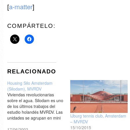
[
a-matter
]
COMPÁRTELO:
RELACIONADO
Housing Silo Amsterdam
(Silodam), MVRDV
Viviendas revolucionarias
sobre el agua. Silodam es uno
de los últimos trabajos del
estudio holandés MVRDV. Las
IJburg tennis club, Amsterdam
unidades se agrupan en mini
– MVRDV
barrios con formas y colores
15/10/2015
diferentes.[Clarín
17/06/2002