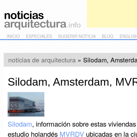
Main menu
Skip to primary content
Skip to secondary content
INICIO
ESPECIALES
SUGERIR NOTICIA
BLOG
ENGLIS
noticias de arquitectura
»
Silodam, Amster
Silodam, Amsterdam, M
Silodam
, información sobre estas viviendas
estudio holandés
MVRDV
ubicadas en la c