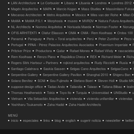
LAN Architecture
Le Corbusier
Líbano
Lituania
Londres
Londres 2012
Magén Arquitectos
MAPA
Marcio Kogan
Mass Studies
Massimilano Fuks
Mecanoo Architecten
Metro Arquitetos
Mexico
Mies van der Rohe
Milan 
MoMA
MoMA P.S.1
Morphosis
museo
MVRDV
Natura Futura Arquitect
NL Architects
Nommo Arquitetos
Norisada Maeda
Norman Foster
Norueg
OFIS ARHITEKTI
Olafur Eliasson
OMA
OMA - Rem Koolhaas
Ordos 100
Panamá
Paraguay
Peris + Toral arquitectes
Perú
Peter Zumthor
Pezo v
Portugal
PPAA - Pérez Palacios Arquitectos Asociados
Praemium Imperiale
Pritzker Prize
Productora
Qatar
Rafael Moneo
Rafael Viñoly
rascacielo
Rem Koolhaas
Renzo Piano
República Checa
REX
Richard Meier
Rich
Rogers Stirk Harbour + Partners
rojkind arquitectos
Rudy Ricciotti
Rusia
Santiago Calatrava
Saskia Sassen
Selgas Cano Arquitectos
SelgasCano
Serpentine Gallery
Serpentine Gallery Pavilion
Shanghai 2010
Shigeru Ban
Solano Benítez
SOM
Sou Fujimoto
Stefano Boeri
Steven Holl
Studio MK
suppose design office
Tadao Ando
Tailandia
Taiwan
Tatiana Bilbao
teatr
Thomas Heatherwick
Tokio
Toyo Ito
Turquia
Universidad
UNStudio
u
Vietnam
Vila Sebastián Arquitectos
vivienda
vivienda unifamiliar
viviendas
Yoshiharu Tsukamoto
Zaha Hadid
Zaha Hadid Architects
MENÚ
inicio
especiales
links
blog
english
sugerir noticia
newsletter
twitter