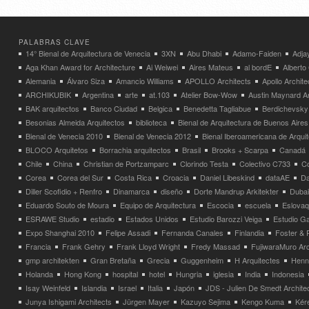
PALABRAS CLAVE
14° Bienal de Arquitectura de Venecia
3XN
Abu Dhabi
Adamo-Faiden
Adja
Aga Khan Award for Architecture
Ai Weiwei
Aires Mateus
al bordE
Albert
Alemania
Álvaro Siza
Amancio Williams
APOLLO Architects
Apollo Archit
ARCHIKUBIK
Argentina
arte
at.103
Atelier Bow-Wow
Austin Maynard Ar
BAK arquitectos
Banco Ciudad
Belgica
Benedetta Tagliabue
Berdichevsky
Besonias Almeida Arquitectos
biblioteca
Bienal de Arquitectura de Buenos Aires
Bienal de Venecia 2010
Bienal de Venecia 2012
Bienal Iberoamericana de Arqui
BLOCO Arquitetos
Borrachia arquitectos
Brasil
Brooks + Scarpa
Canadá
Chile
China
Christian de Portzamparc
Clorindo Testa
Colectivo C733
C
Corea
Corea del Sur
Costa Rica
Croacia
Daniel Libeskind
dataAE
Da
Diller Scofidio + Renfro
Dinamarca
diseño
Dorte Mandrup Arkitekter
Dubai
Eduardo Souto de Moura
Equipo de Arquitectura
Escocia
escuela
Eslovaq
ESRAWE Studio
estadio
Estados Unidos
Estudio Barozzi Veiga
Estudio Ga
Expo Shanghai 2010
Felipe Assadi
Fernanda Canales
Finlandia
Foster & 
Francia
Frank Gehry
Frank Lloyd Wright
Fredy Massad
FujiwaraMuro Arc
gmp architekten
Gran Bretaña
Grecia
Guggenheim
H Arquitectes
Henni
Holanda
Hong Kong
hospital
hotel
Hungria
iglesia
India
Indonesia
Isay Weinfeld
Islandia
Israel
Italia
Japón
JDS - Julien De Smedt Archite
Junya Ishigami Architects
Jürgen Mayer
Kazuyo Sejima
Kengo Kuma
Kéré