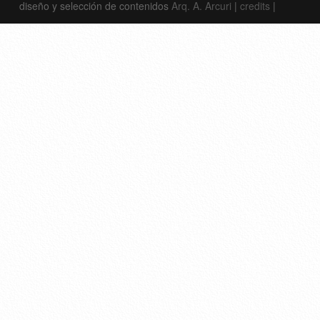
diseño y selección de contenidos
Arq. A. Arcuri
|
credits
|