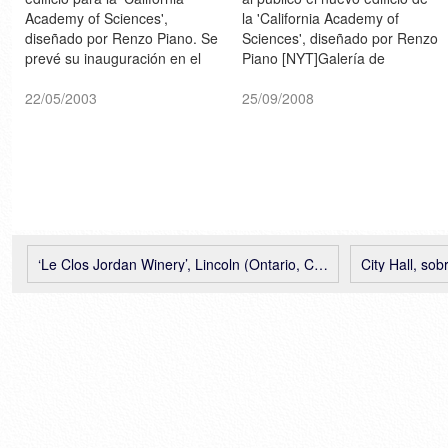
Academy of Sciences',
la 'California Academy of
diseñado por Renzo Piano. Se
Sciences', diseñado por Renzo
prevé su inauguración en el
Piano [NYT]Galería de
2008 > calacademy.org
imágenes > NYT
22/05/2003
25/09/2008
‘Le Clos Jordan Winery’, Lincoln (Ontario, Canada), Frank O. Gehry & Associates
City Hall, sobre el T