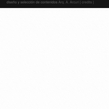
diseño y selección de contenidos
Arq. A. Arcuri
|
credits
|