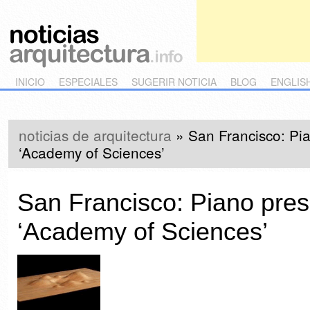
Main menu
Skip to primary content
Skip to secondary content
INICIO
ESPECIALES
SUGERIR NOTICIA
BLOG
ENGLIS
noticias de arquitectura
»
San Francisco: Pi
‘Academy of Sciences’
San Francisco: Piano pres
‘Academy of Sciences’