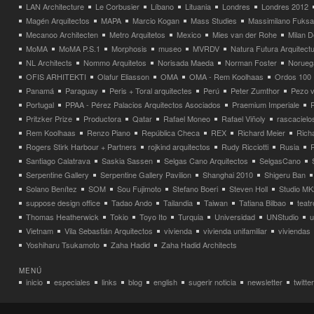
LAN Architecture
Le Corbusier
Líbano
Lituania
Londres
Londres 2012
Magén Arquitectos
MAPA
Marcio Kogan
Mass Studies
Massimilano Fuks
Mecanoo Architecten
Metro Arquitetos
Mexico
Mies van der Rohe
Milan 
MoMA
MoMA P.S.1
Morphosis
museo
MVRDV
Natura Futura Arquitect
NL Architects
Nommo Arquitetos
Norisada Maeda
Norman Foster
Norueg
OFIS ARHITEKTI
Olafur Eliasson
OMA
OMA - Rem Koolhaas
Ordos 100
Panamá
Paraguay
Peris + Toral arquitectes
Perú
Peter Zumthor
Pezo v
Portugal
PPAA - Pérez Palacios Arquitectos Asociados
Praemium Imperiale
Pritzker Prize
Productora
Qatar
Rafael Moneo
Rafael Viñoly
rascacielo
Rem Koolhaas
Renzo Piano
República Checa
REX
Richard Meier
Rich
Rogers Stirk Harbour + Partners
rojkind arquitectos
Rudy Ricciotti
Rusia
Santiago Calatrava
Saskia Sassen
Selgas Cano Arquitectos
SelgasCano
Serpentine Gallery
Serpentine Gallery Pavilion
Shanghai 2010
Shigeru Ban
Solano Benítez
SOM
Sou Fujimoto
Stefano Boeri
Steven Holl
Studio MK
suppose design office
Tadao Ando
Tailandia
Taiwan
Tatiana Bilbao
teatr
Thomas Heatherwick
Tokio
Toyo Ito
Turquia
Universidad
UNStudio
u
Vietnam
Vila Sebastián Arquitectos
vivienda
vivienda unifamiliar
viviendas
Yoshiharu Tsukamoto
Zaha Hadid
Zaha Hadid Architects
MENÚ
inicio
especiales
links
blog
english
sugerir noticia
newsletter
twitter