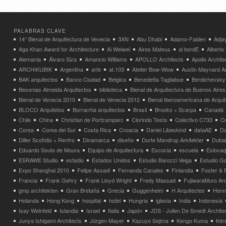
PALABRAS CLAVE
14° Bienal de Arquitectura de Venecia
3XN
Abu Dhabi
Adamo-Faiden
Adja
Aga Khan Award for Architecture
Ai Weiwei
Aires Mateus
al bordE
Albert
Alemania
Álvaro Siza
Amancio Williams
APOLLO Architects
Apollo Archit
ARCHIKUBIK
Argentina
arte
at.103
Atelier Bow-Wow
Austin Maynard Ar
BAK arquitectos
Banco Ciudad
Belgica
Benedetta Tagliabue
Berdichevsky
Besonias Almeida Arquitectos
biblioteca
Bienal de Arquitectura de Buenos Aires
Bienal de Venecia 2010
Bienal de Venecia 2012
Bienal Iberoamericana de Arqui
BLOCO Arquitetos
Borrachia arquitectos
Brasil
Brooks + Scarpa
Canadá
Chile
China
Christian de Portzamparc
Clorindo Testa
Colectivo C733
C
Corea
Corea del Sur
Costa Rica
Croacia
Daniel Libeskind
dataAE
Da
Diller Scofidio + Renfro
Dinamarca
diseño
Dorte Mandrup Arkitekter
Dubai
Eduardo Souto de Moura
Equipo de Arquitectura
Escocia
escuela
Eslovaq
ESRAWE Studio
estadio
Estados Unidos
Estudio Barozzi Veiga
Estudio Ga
Expo Shanghai 2010
Felipe Assadi
Fernanda Canales
Finlandia
Foster & 
Francia
Frank Gehry
Frank Lloyd Wright
Fredy Massad
FujiwaraMuro Arc
gmp architekten
Gran Bretaña
Grecia
Guggenheim
H Arquitectes
Henni
Holanda
Hong Kong
hospital
hotel
Hungria
iglesia
India
Indonesia
Isay Weinfeld
Islandia
Israel
Italia
Japón
JDS - Julien De Smedt Archite
Junya Ishigami Architects
Jürgen Mayer
Kazuyo Sejima
Kengo Kuma
Kéré