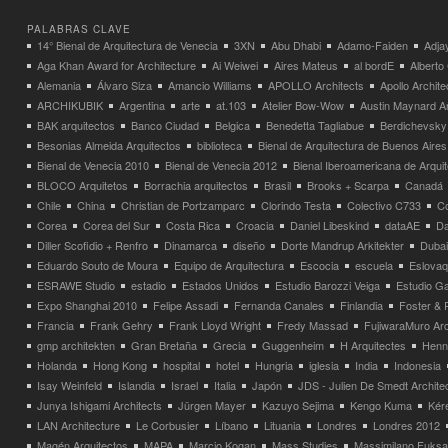
PALABRAS CLAVE
14° Bienal de Arquitectura de Venecia
3XN
Abu Dhabi
Adamo-Faiden
Adja
Aga Khan Award for Architecture
Ai Weiwei
Aires Mateus
al bordE
Albert
Alemania
Álvaro Siza
Amancio Williams
APOLLO Architects
Apollo Archit
ARCHIKUBIK
Argentina
arte
at.103
Atelier Bow-Wow
Austin Maynard Ar
BAK arquitectos
Banco Ciudad
Belgica
Benedetta Tagliabue
Berdichevsky
Besonias Almeida Arquitectos
biblioteca
Bienal de Arquitectura de Buenos Aires
Bienal de Venecia 2010
Bienal de Venecia 2012
Bienal Iberoamericana de Arqui
BLOCO Arquitetos
Borrachia arquitectos
Brasil
Brooks + Scarpa
Canadá
Chile
China
Christian de Portzamparc
Clorindo Testa
Colectivo C733
C
Corea
Corea del Sur
Costa Rica
Croacia
Daniel Libeskind
dataAE
Da
Diller Scofidio + Renfro
Dinamarca
diseño
Dorte Mandrup Arkitekter
Dubai
Eduardo Souto de Moura
Equipo de Arquitectura
Escocia
escuela
Eslovaq
ESRAWE Studio
estadio
Estados Unidos
Estudio Barozzi Veiga
Estudio Ga
Expo Shanghai 2010
Felipe Assadi
Fernanda Canales
Finlandia
Foster & 
Francia
Frank Gehry
Frank Lloyd Wright
Fredy Massad
FujiwaraMuro Arc
gmp architekten
Gran Bretaña
Grecia
Guggenheim
H Arquitectes
Henni
Holanda
Hong Kong
hospital
hotel
Hungria
iglesia
India
Indonesia
Isay Weinfeld
Islandia
Israel
Italia
Japón
JDS - Julien De Smedt Archite
Junya Ishigami Architects
Jürgen Mayer
Kazuyo Sejima
Kengo Kuma
Kéré
LAN Architecture
Le Corbusier
Líbano
Lituania
Londres
Londres 2012
Magén Arquitectos
MAPA
Marcio Kogan
Mass Studies
Massimilano Fuks