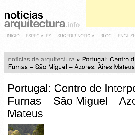
Main menu
Skip to primary content
Skip to secondary content
INICIO
ESPECIALES
SUGERIR NOTICIA
BLOG
ENGLIS
noticias de arquitectura
»
Portugal: Centro d
Furnas – São Miguel – Azores, Aires Mateus
Portugal: Centro de Interp
Furnas – São Miguel – Azo
Mateus