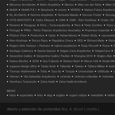
Mecanoo Architecten
Metro Arquitetos
Mexico
Mies van der Rohe
Milan 
MoMA
MoMA P.S.1
Morphosis
museo
MVRDV
Natura Futura Arquitect
NL Architects
Nommo Arquitetos
Norisada Maeda
Norman Foster
Norueg
OFIS ARHITEKTI
Olafur Eliasson
OMA
OMA - Rem Koolhaas
Ordos 100
Panamá
Paraguay
Peris + Toral arquitectes
Perú
Peter Zumthor
Pezo v
Portugal
PPAA - Pérez Palacios Arquitectos Asociados
Praemium Imperiale
Pritzker Prize
Productora
Qatar
Rafael Moneo
Rafael Viñoly
rascacielo
Rem Koolhaas
Renzo Piano
República Checa
REX
Richard Meier
Rich
Rogers Stirk Harbour + Partners
rojkind arquitectos
Rudy Ricciotti
Rusia
Santiago Calatrava
Saskia Sassen
Selgas Cano Arquitectos
SelgasCano
Serpentine Gallery
Serpentine Gallery Pavilion
Shanghai 2010
Shigeru Ban
Solano Benítez
SOM
Sou Fujimoto
Stefano Boeri
Steven Holl
Studio MK
suppose design office
Tadao Ando
Tailandia
Taiwan
Tatiana Bilbao
teatr
Thomas Heatherwick
Tokio
Toyo Ito
Turquia
Universidad
UNStudio
u
Vietnam
Vila Sebastián Arquitectos
vivienda
vivienda unifamiliar
viviendas
Yoshiharu Tsukamoto
Zaha Hadid
Zaha Hadid Architects
MENÚ
inicio
especiales
links
blog
english
sugerir noticia
newsletter
twitter
diseño y selección de contenidos
Arq. A. Arcuri
|
credits
|