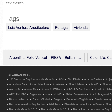
22/12/2025
Tags
Luis Ventura Arquitectura
Portugal
vivienda
Argentina: Folie Vertical – PIEZA + Bulla + IR Arquitectura
Colombia: Casa 
PALABRAS CLAVE
14° Bienal de Arquitectura de Venecia
3XN
Abu Dhabi
Adamo-Faiden
Adja
Aga Khan Award for Architecture
Ai Weiwei
Aires Mateus
al bordE
Albert
Alemania
Álvaro Siza
Amancio Williams
APOLLO Architects
Apollo Archit
ARCHIKUBIK
Argentina
arte
at.103
Atelier Bow-Wow
Austin Maynard Ar
BAK arquitectos
Banco Ciudad
Belgica
Benedetta Tagliabue
Berdichevsky
Besonias Almeida Arquitectos
biblioteca
Bienal de Arquitectura de Buenos Aires
Bienal de Venecia 2010
Bienal de Venecia 2012
Bienal Iberoamericana de Arqui