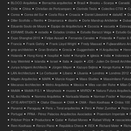
BLOCO Arquitetos
Borrachia arquitectos
Brasil
Brooks + Scarpa
Canadá
Chile
China
Christian de Portzamparc
Clorindo Testa
Colectivo C733
C
Corea
Corea del Sur
Costa Rica
Croacia
Daniel Libeskind
dataAE
Da
Diller Scofidio + Renfro
Dinamarca
diseño
Dorte Mandrup Arkitekter
Dubai
Eduardo Souto de Moura
Equipo de Arquitectura
Escocia
escuela
Eslovaq
ESRAWE Studio
estadio
Estados Unidos
Estudio Barozzi Veiga
Estudio Ga
Expo Shanghai 2010
Felipe Assadi
Fernanda Canales
Finlandia
Foster & 
Francia
Frank Gehry
Frank Lloyd Wright
Fredy Massad
FujiwaraMuro Arc
gmp architekten
Gran Bretaña
Grecia
Guggenheim
H Arquitectes
Henni
Holanda
Hong Kong
hospital
hotel
Hungria
iglesia
India
Indonesia
Isay Weinfeld
Islandia
Israel
Italia
Japón
JDS - Julien De Smedt Archite
Junya Ishigami Architects
Jürgen Mayer
Kazuyo Sejima
Kengo Kuma
Kéré
LAN Architecture
Le Corbusier
Líbano
Lituania
Londres
Londres 2012
Magén Arquitectos
MAPA
Marcio Kogan
Mass Studies
Massimilano Fuks
Mecanoo Architecten
Metro Arquitetos
Mexico
Mies van der Rohe
Milan 
MoMA
MoMA P.S.1
Morphosis
museo
MVRDV
Natura Futura Arquitect
NL Architects
Nommo Arquitetos
Norisada Maeda
Norman Foster
Norueg
OFIS ARHITEKTI
Olafur Eliasson
OMA
OMA - Rem Koolhaas
Ordos 100
Panamá
Paraguay
Peris + Toral arquitectes
Perú
Peter Zumthor
Pezo v
Portugal
PPAA - Pérez Palacios Arquitectos Asociados
Praemium Imperiale
Pritzker Prize
Productora
Qatar
Rafael Moneo
Rafael Viñoly
rascacielo
Rem Koolhaas
Renzo Piano
República Checa
REX
Richard Meier
Rich