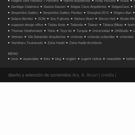
Rogers Stirk Harbour + Partners
rojkind arquitectos
Rudy Ricciotti
Rusia
Santiago Calatrava
Saskia Sassen
Selgas Cano Arquitectos
SelgasCano
Serpentine Gallery
Serpentine Gallery Pavilion
Shanghai 2010
Shigeru Ban
Solano Benítez
SOM
Sou Fujimoto
Stefano Boeri
Steven Holl
Studio MK
suppose design office
Tadao Ando
Tailandia
Taiwan
Tatiana Bilbao
teatr
Thomas Heatherwick
Tokio
Toyo Ito
Turquia
Universidad
UNStudio
u
Vietnam
Vila Sebastián Arquitectos
vivienda
vivienda unifamiliar
viviendas
Yoshiharu Tsukamoto
Zaha Hadid
Zaha Hadid Architects
MENÚ
inicio
especiales
links
blog
english
sugerir noticia
newsletter
twitter
diseño y selección de contenidos
Arq. A. Arcuri
|
credits
|