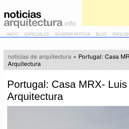
Main menu
Skip to primary content
Skip to secondary content
INICIO
ESPECIALES
SUGERIR NOTICIA
BLOG
ENGLIS
noticias de arquitectura
»
Portugal: Casa MR
Arquitectura
Portugal: Casa MRX- Luis
Arquitectura