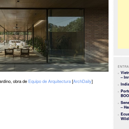
ENTRA
Viet
– In
rdino, obra de
Equipo de Arquitectura
[
ArchDaily
]
Indi
Port
BOO
Sene
– Ha
Ecua
Wild