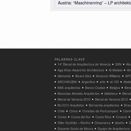
Austria: “Maschinenring” – LP architekt
PALABRAS CLAVE
14° Bienal de Arquitectura de Venecia
3XN
Abu
Aga Khan Award for Architecture
Ai Weiwei
Ai
Alemania
Álvaro Siza
Amancio Williams
APO
ARCHIKUBIK
Argentina
arte
at.103
Atel
BAK arquitectos
Banco Ciudad
Belgica
Bene
Besonias Almeida Arquitectos
biblioteca
Bienal
Bienal de Venecia 2010
Bienal de Venecia 2012
BLOCO Arquitetos
Borrachia arquitectos
Brasi
Chile
China
Christian de Portzamparc
Clori
Corea
Corea del Sur
Costa Rica
Croacia
Diller Scofidio + Renfro
Dinamarca
diseño
D
Eduardo Souto de Moura
Equipo de Arquitectura