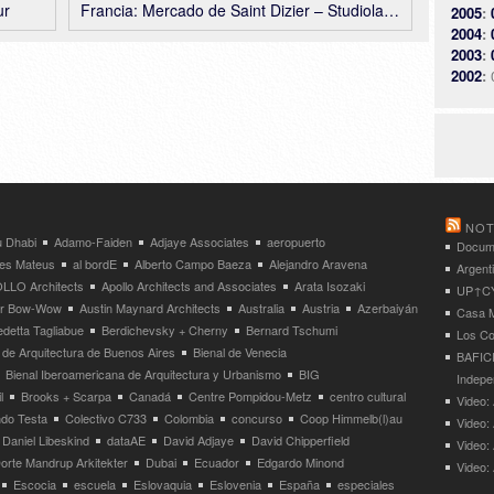
ur
Francia: Mercado de Saint Dizier – Studiolada
2005
:
2004
:
2003
:
2002
:
NOT
 Dhabi
Adamo-Faiden
Adjaye Associates
aeropuerto
Docume
res Mateus
al bordE
Alberto Campo Baeza
Alejandro Aravena
Argent
LLO Architects
Apollo Architects and Associates
Arata Isozaki
UP↑CYC
ier Bow-Wow
Austin Maynard Architects
Australia
Austria
Azerbaiyán
Casa M
detta Tagliabue
Berdichevsky + Cherny
Bernard Tschumi
Los Co
 de Arquitectura de Buenos Aires
Bienal de Venecia
BAFICI
Bienal Iberoamericana de Arquitectura y Urbanismo
BIG
Indepe
l
Brooks + Scarpa
Canadá
Centre Pompidou-Metz
centro cultural
Video: 
ndo Testa
Colectivo C733
Colombia
concurso
Coop Himmelb(l)au
Video:
Daniel Libeskind
dataAE
David Adjaye
David Chipperfield
Video:
orte Mandrup Arkitekter
Dubai
Ecuador
Edgardo Minond
Video:
Escocia
escuela
Eslovaquia
Eslovenia
España
especiales