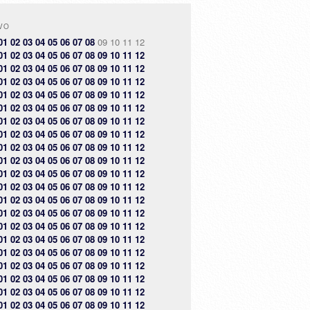
VO
01
02
03
04
05
06
07
08
09
10
11
12
01
02
03
04
05
06
07
08
09
10
11
12
01
02
03
04
05
06
07
08
09
10
11
12
01
02
03
04
05
06
07
08
09
10
11
12
01
02
03
04
05
06
07
08
09
10
11
12
01
02
03
04
05
06
07
08
09
10
11
12
01
02
03
04
05
06
07
08
09
10
11
12
01
02
03
04
05
06
07
08
09
10
11
12
01
02
03
04
05
06
07
08
09
10
11
12
01
02
03
04
05
06
07
08
09
10
11
12
01
02
03
04
05
06
07
08
09
10
11
12
01
02
03
04
05
06
07
08
09
10
11
12
01
02
03
04
05
06
07
08
09
10
11
12
01
02
03
04
05
06
07
08
09
10
11
12
01
02
03
04
05
06
07
08
09
10
11
12
01
02
03
04
05
06
07
08
09
10
11
12
01
02
03
04
05
06
07
08
09
10
11
12
01
02
03
04
05
06
07
08
09
10
11
12
01
02
03
04
05
06
07
08
09
10
11
12
01
02
03
04
05
06
07
08
09
10
11
12
01
02
03
04
05
06
07
08
09
10
11
12