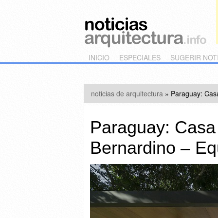
Main menu
Skip to primary content
Skip to secondary content
INICIO
ESPECIALES
SUGERIR NOT
noticias de arquitectura
»
Paraguay: Casa
Paraguay: Casa
Bernardino – Eq