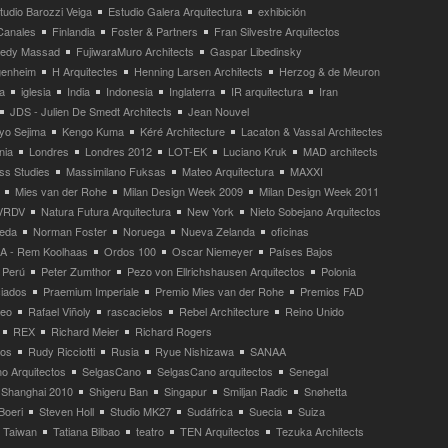
tudio Barozzi Veiga
Estudio Galera Arquitectura
exhibición
Canales
Finlandia
Foster & Partners
Fran Silvestre Arquitectos
redy Massad
FujiwaraMuro Architects
Gaspar Libedinsky
enheim
H Arquitectes
Henning Larsen Architects
Herzog & de Meuron
a
iglesia
India
Indonesia
Inglaterra
IR arquitectura
Iran
JDS - Julien De Smedt Architects
Jean Nouvel
yo Sejima
Kengo Kuma
Kéré Architecture
Lacaton & Vassal Architectes
nia
Londres
Londres 2012
LOT-EK
Luciano Kruk
MAD architects
ss Studies
Massimilano Fuksas
Mateo Arquitectura
MAXXI
Mies van der Rohe
Milan Design Week 2009
Milan Design Week 2011
VRDV
Natura Futura Arquitectura
New York
Nieto Sobejano Arquitectos
eda
Norman Foster
Noruega
Nueva Zelanda
oficinas
 - Rem Koolhaas
Ordos 100
Oscar Niemeyer
Países Bajos
Perú
Peter Zumthor
Pezo von Ellrichshausen Arquitectos
Polonia
ciados
Praemium Imperiale
Premio Mies van der Rohe
Premios FAD
neo
Rafael Viñoly
rascacielos
Rebel Architecture
Reino Unido
REX
Richard Meier
Richard Rogers
tos
Rudy Ricciotti
Rusia
Ryue Nishizawa
SANAA
o Arquitectos
SelgasCano
SelgasCano arquitectos
Senegal
Shanghai 2010
Shigeru Ban
Singapur
Smiljan Radic
Snøhetta
Boeri
Steven Holl
Studio MK27
Sudáfrica
Suecia
Suiza
Taiwan
Tatiana Bilbao
teatro
TEN Arquitectos
Tezuka Architects