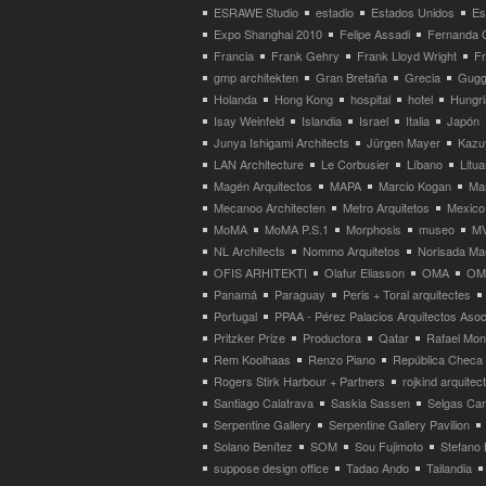
ESRAWE Studio
estadio
Estados Unidos
Es
Expo Shanghai 2010
Felipe Assadi
Fernanda 
Francia
Frank Gehry
Frank Lloyd Wright
F
gmp architekten
Gran Bretaña
Grecia
Gugg
Holanda
Hong Kong
hospital
hotel
Hungri
Isay Weinfeld
Islandia
Israel
Italia
Japón
Junya Ishigami Architects
Jürgen Mayer
Kazu
LAN Architecture
Le Corbusier
Líbano
Litua
Magén Arquitectos
MAPA
Marcio Kogan
Ma
Mecanoo Architecten
Metro Arquitetos
Mexico
MoMA
MoMA P.S.1
Morphosis
museo
M
NL Architects
Nommo Arquitetos
Norisada Ma
OFIS ARHITEKTI
Olafur Eliasson
OMA
OMA
Panamá
Paraguay
Peris + Toral arquitectes
Portugal
PPAA - Pérez Palacios Arquitectos Aso
Pritzker Prize
Productora
Qatar
Rafael Mo
Rem Koolhaas
Renzo Piano
República Checa
Rogers Stirk Harbour + Partners
rojkind arquitec
Santiago Calatrava
Saskia Sassen
Selgas Can
Serpentine Gallery
Serpentine Gallery Pavilion
Solano Benítez
SOM
Sou Fujimoto
Stefano 
suppose design office
Tadao Ando
Tailandia