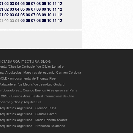
01
02
03
04
05
06
07
08
09
10
11
12
01
02
03
04
05
06
07
08
09
10
11
12
01
02
03
04
05
06
07
08
09
10
11
12
01
02
03
04
05
06
07
08
09
10
11
12
ICIASARQUITECTURA/BLOG
ntal 'Chez Le Corbusier' de Olivier Lemaire
ina. Arquitectas. Maestras del espacio: Carmen Córdova
LE - un documental de Thomas Piper
alaparte en 'Le Mépris' de Jean-Luc Godard
rroboradores... Cuando Buenos Aires quiso ser París
 2018 - Buenos Aires Festival Internacional de Cine
ndiente > Cine y Arquitectura
Arquitectos Argentinos - Clorindo Testa
 Arquitectos Argentinos - Claudio Caveri
 Arquitectos Argentinos - Mario Roberto Álvarez
 Arquitectos Argentinos - Francisco Salamone