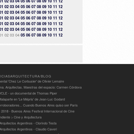
01
02
03
04
05
06
07
08
09
10
11
12
01
02
03
04
05
06
07
08
09
10
11
12
01
02
03
04
05
06
07
08
09
10
11
12
01
02
03
04
05
06
07
08
09
10
11
12
01
02
03
04
05
06
07
08
09
10
11
12
01
02
03
04
05
06
07
08
09
10
11
12
01
02
03
04
05
06
07
08
09
10
11
12
ICIASARQUITECTURA/BLOG
ntal 'Chez Le Corbusier' de Olivier Lemaire
ina. Arquitectas. Maestras del espacio: Carmen Córdova
LE - un documental de Thomas Piper
alaparte en 'Le Mépris' de Jean-Luc Godard
rroboradores... Cuando Buenos Aires quiso ser París
 2018 - Buenos Aires Festival Internacional de Cine
ndiente > Cine y Arquitectura
Arquitectos Argentinos - Clorindo Testa
 Arquitectos Argentinos - Claudio Caveri