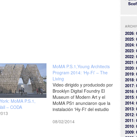
Scof
ARCHI
2026
:
2025
:
2024
:
2023
:
2022
:
2021
:
MoMA P.S.1,Young Architects
2020
:
Program 2014: ‘Hy-Fi’ – The
2019
:
Living
2018
:
Video dirigido y produciodo por
2017
:
Brooklyn Digital Foundry El
2016
:
Museum of Modern Art y el
2015
:
York: MoMA P.S.1,
MoMA PS1 anunciaron que la
2014
:
Wall – CODA
2013
:
instalación 'Hy-Fi' del estudio
2013
2012
:
The Living fue la ganadora del
2011
:
concurso Young Architects
08/02/2014
2010
:
Program (YAP) en Nueva York.
2009
:
Esta obra estará construida