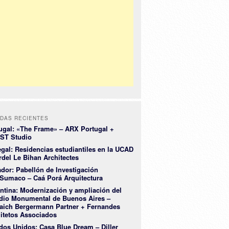
DAS RECIENTES
ugal: «The Frame» – ARX Portugal +
ST Studio
gal: Residencias estudiantiles en la UCAD
rdel Le Bihan Architectes
dor: Pabellón de Investigación
Sumaco – Caá Porá Arquitectura
ntina: Modernización y ampliación del
dio Monumental de Buenos Aires –
aich Bergermann Partner + Fernandes
itetos Associados
dos Unidos: Casa Blue Dream – Diller