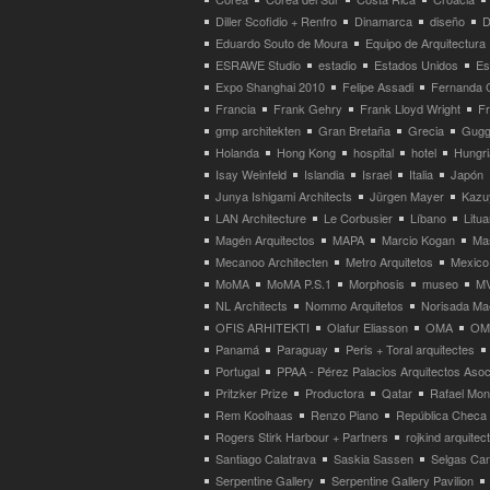
Diller Scofidio + Renfro
Dinamarca
diseño
D
Eduardo Souto de Moura
Equipo de Arquitectura
ESRAWE Studio
estadio
Estados Unidos
Es
Expo Shanghai 2010
Felipe Assadi
Fernanda 
Francia
Frank Gehry
Frank Lloyd Wright
F
gmp architekten
Gran Bretaña
Grecia
Gugg
Holanda
Hong Kong
hospital
hotel
Hungri
Isay Weinfeld
Islandia
Israel
Italia
Japón
Junya Ishigami Architects
Jürgen Mayer
Kazu
LAN Architecture
Le Corbusier
Líbano
Litua
Magén Arquitectos
MAPA
Marcio Kogan
Ma
Mecanoo Architecten
Metro Arquitetos
Mexico
MoMA
MoMA P.S.1
Morphosis
museo
M
NL Architects
Nommo Arquitetos
Norisada Ma
OFIS ARHITEKTI
Olafur Eliasson
OMA
OMA
Panamá
Paraguay
Peris + Toral arquitectes
Portugal
PPAA - Pérez Palacios Arquitectos Aso
Pritzker Prize
Productora
Qatar
Rafael Mo
Rem Koolhaas
Renzo Piano
República Checa
Rogers Stirk Harbour + Partners
rojkind arquitec
Santiago Calatrava
Saskia Sassen
Selgas Can
Serpentine Gallery
Serpentine Gallery Pavilion