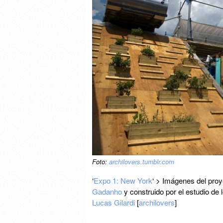
Foto:
archilovers.tumblr.com
‘
Expo 1: New York
‘ > Imágenes del pro
Gadanho
y construido por el estudio de 
Lucas Gilardi
[
archilovers
]