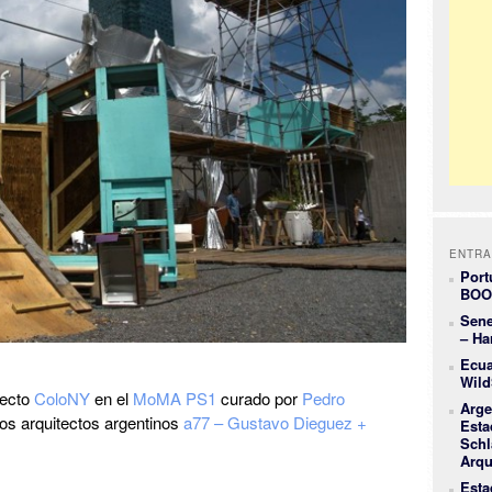
ENTRA
Port
BOO
Sene
– Ha
Ecua
Wild
yecto
ColoNY
en el
MoMA PS1
curado por
Pedro
Arge
los arquitectos argentinos
a77 – Gustavo Dieguez +
Esta
Schl
Arqu
Esta