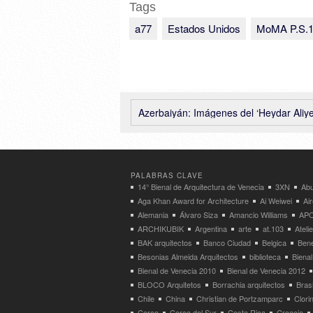
Tags
a77
Estados Unidos
MoMA P.S.
Azerbaiyán: Imágenes del ‘Heydar Aliyev Center’ – Zaha Hadid Arch
PALABRAS CLAVE
14° Bienal de Arquitectura de Venecia
3XN
Abu
Aga Khan Award for Architecture
Ai Weiwei
Ai
Alemania
Álvaro Siza
Amancio Williams
APO
ARCHIKUBIK
Argentina
arte
at.103
Atel
BAK arquitectos
Banco Ciudad
Belgica
Bene
Besonias Almeida Arquitectos
biblioteca
Bienal
Bienal de Venecia 2010
Bienal de Venecia 2012
BLOCO Arquitetos
Borrachia arquitectos
Brasi
Chile
China
Christian de Portzamparc
Clori
Corea
Corea del Sur
Costa Rica
Croacia