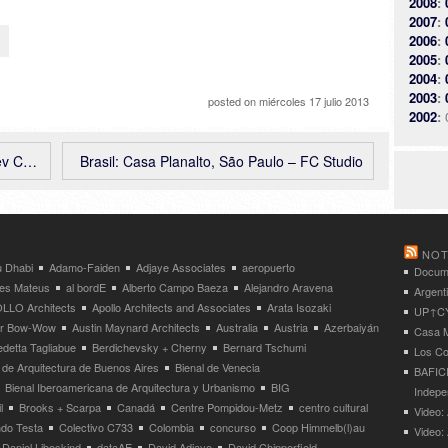
2008
:
durante el verano boreal de
2007
:
2014 en el…
1
2006
:
2005
:
2004
:
2003
:
posted on
miércoles 17 julio 2013
2002
:
itects
Brasil: Casa Planalto, São Paulo – FC Studio
NOT
 Dhabi
Adamo-Faiden
Adjaye Associates
aeropuerto
Docume
res Mateus
al bordE
Alberto Campo Baeza
Alejandro Aravena
Argent
LLO Architects
Apollo Architects and Associates
Arata Isozaki
UP↑CYC
ier Bow-Wow
Austin Maynard Architects
Australia
Austria
Azerbaiyán
Casa M
detta Tagliabue
Berdichevsky + Cherny
Bernard Tschumi
Los Co
 de Arquitectura de Buenos Aires
Bienal de Venecia
BAFICI
Bienal Iberoamericana de Arquitectura y Urbanismo
BIG
Indepe
l
Brooks + Scarpa
Canadá
Centre Pompidou-Metz
centro cultural
Video: 
ndo Testa
Colectivo C733
Colombia
concurso
Coop Himmelb(l)au
Video:
Daniel Libeskind
dataAE
David Adjaye
David Chipperfield