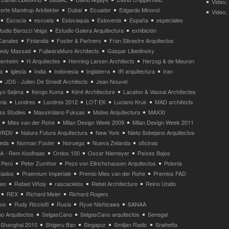
Video:
orte Mandrup Arkitekter
Dubai
Ecuador
Edgardo Minond
Video:
Escocia
escuela
Eslovaquia
Eslovenia
España
especiales
tudio Barozzi Veiga
Estudio Galera Arquitectura
exhibición
Canales
Finlandia
Foster & Partners
Fran Silvestre Arquitectos
redy Massad
FujiwaraMuro Architects
Gaspar Libedinsky
enheim
H Arquitectes
Henning Larsen Architects
Herzog & de Meuron
a
iglesia
India
Indonesia
Inglaterra
IR arquitectura
Iran
JDS - Julien De Smedt Architects
Jean Nouvel
yo Sejima
Kengo Kuma
Kéré Architecture
Lacaton & Vassal Architectes
nia
Londres
Londres 2012
LOT-EK
Luciano Kruk
MAD architects
ss Studies
Massimilano Fuksas
Mateo Arquitectura
MAXXI
Mies van der Rohe
Milan Design Week 2009
Milan Design Week 2011
VRDV
Natura Futura Arquitectura
New York
Nieto Sobejano Arquitectos
eda
Norman Foster
Noruega
Nueva Zelanda
oficinas
 - Rem Koolhaas
Ordos 100
Oscar Niemeyer
Países Bajos
Perú
Peter Zumthor
Pezo von Ellrichshausen Arquitectos
Polonia
ciados
Praemium Imperiale
Premio Mies van der Rohe
Premios FAD
neo
Rafael Viñoly
rascacielos
Rebel Architecture
Reino Unido
REX
Richard Meier
Richard Rogers
tos
Rudy Ricciotti
Rusia
Ryue Nishizawa
SANAA
o Arquitectos
SelgasCano
SelgasCano arquitectos
Senegal
Shanghai 2010
Shigeru Ban
Singapur
Smiljan Radic
Snøhetta