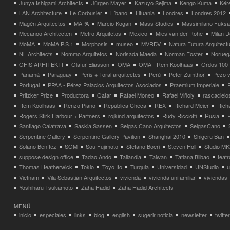
Junya Ishigami Architects
Jürgen Mayer
Kazuyo Sejima
Kengo Kuma
Kéré
LAN Architecture
Le Corbusier
Líbano
Lituania
Londres
Londres 2012
Magén Arquitectos
MAPA
Marcio Kogan
Mass Studies
Massimilano Fuks
Mecanoo Architecten
Metro Arquitetos
Mexico
Mies van der Rohe
Milan 
MoMA
MoMA P.S.1
Morphosis
museo
MVRDV
Natura Futura Arquitect
NL Architects
Nommo Arquitetos
Norisada Maeda
Norman Foster
Norueg
OFIS ARHITEKTI
Olafur Eliasson
OMA
OMA - Rem Koolhaas
Ordos 100
Panamá
Paraguay
Peris + Toral arquitectes
Perú
Peter Zumthor
Pezo v
Portugal
PPAA - Pérez Palacios Arquitectos Asociados
Praemium Imperiale
Pritzker Prize
Productora
Qatar
Rafael Moneo
Rafael Viñoly
rascacielo
Rem Koolhaas
Renzo Piano
República Checa
REX
Richard Meier
Rich
Rogers Stirk Harbour + Partners
rojkind arquitectos
Rudy Ricciotti
Rusia
Santiago Calatrava
Saskia Sassen
Selgas Cano Arquitectos
SelgasCano
Serpentine Gallery
Serpentine Gallery Pavilion
Shanghai 2010
Shigeru Ban
Solano Benítez
SOM
Sou Fujimoto
Stefano Boeri
Steven Holl
Studio MK
suppose design office
Tadao Ando
Tailandia
Taiwan
Tatiana Bilbao
teatr
Thomas Heatherwick
Tokio
Toyo Ito
Turquia
Universidad
UNStudio
u
Vietnam
Vila Sebastián Arquitectos
vivienda
vivienda unifamiliar
viviendas
Yoshiharu Tsukamoto
Zaha Hadid
Zaha Hadid Architects
MENÚ
inicio
especiales
links
blog
english
sugerir noticia
newsletter
twitter