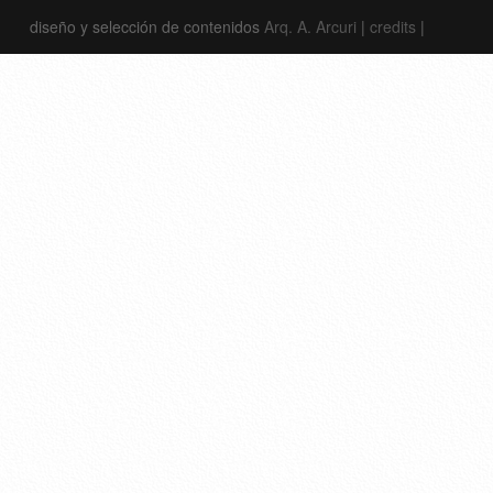
diseño y selección de contenidos
Arq. A. Arcuri
|
credits
|