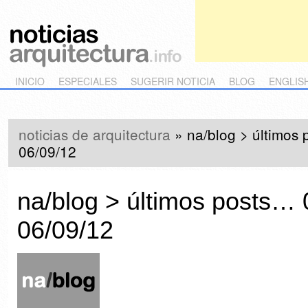
Main menu
Skip to primary content
Skip to secondary content
INICIO
ESPECIALES
SUGERIR NOTICIA
BLOG
ENGLIS
noticias de arquitectura
»
na/blog > últimos 
06/09/12
na/blog > últimos posts… 
06/09/12