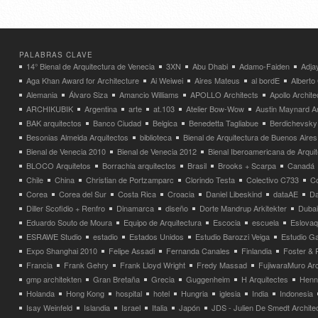
PALABRAS CLAVE
14° Bienal de Arquitectura de Venecia
3XN
Abu Dhabi
Adamo-Faiden
Adja
Aga Khan Award for Architecture
Ai Weiwei
Aires Mateus
al bordE
Albert
Alemania
Álvaro Siza
Amancio Williams
APOLLO Architects
Apollo Archit
ARCHIKUBIK
Argentina
arte
at.103
Atelier Bow-Wow
Austin Maynard Ar
BAK arquitectos
Banco Ciudad
Belgica
Benedetta Tagliabue
Berdichevsky
Besonias Almeida Arquitectos
biblioteca
Bienal de Arquitectura de Buenos Aires
Bienal de Venecia 2010
Bienal de Venecia 2012
Bienal Iberoamericana de Arqui
BLOCO Arquitetos
Borrachia arquitectos
Brasil
Brooks + Scarpa
Canadá
Chile
China
Christian de Portzamparc
Clorindo Testa
Colectivo C733
C
Corea
Corea del Sur
Costa Rica
Croacia
Daniel Libeskind
dataAE
Da
Diller Scofidio + Renfro
Dinamarca
diseño
Dorte Mandrup Arkitekter
Dubai
Eduardo Souto de Moura
Equipo de Arquitectura
Escocia
escuela
Eslovaq
ESRAWE Studio
estadio
Estados Unidos
Estudio Barozzi Veiga
Estudio Ga
Expo Shanghai 2010
Felipe Assadi
Fernanda Canales
Finlandia
Foster & 
Francia
Frank Gehry
Frank Lloyd Wright
Fredy Massad
FujiwaraMuro Arc
gmp architekten
Gran Bretaña
Grecia
Guggenheim
H Arquitectes
Henni
Holanda
Hong Kong
hospital
hotel
Hungria
iglesia
India
Indonesia
Isay Weinfeld
Islandia
Israel
Italia
Japón
JDS - Julien De Smedt Archite