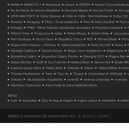
MoMA
MoMA P.S.1
Morphosis
museo
MVRDV
Natura Futura Arquitect
NL Architects
Nommo Arquitetos
Norisada Maeda
Norman Foster
Norueg
OFIS ARHITEKTI
Olafur Eliasson
OMA
OMA - Rem Koolhaas
Ordos 100
Panamá
Paraguay
Peris + Toral arquitectes
Perú
Peter Zumthor
Pezo v
Portugal
PPAA - Pérez Palacios Arquitectos Asociados
Praemium Imperiale
Pritzker Prize
Productora
Qatar
Rafael Moneo
Rafael Viñoly
rascacielo
Rem Koolhaas
Renzo Piano
República Checa
REX
Richard Meier
Rich
Rogers Stirk Harbour + Partners
rojkind arquitectos
Rudy Ricciotti
Rusia
Santiago Calatrava
Saskia Sassen
Selgas Cano Arquitectos
SelgasCano
Serpentine Gallery
Serpentine Gallery Pavilion
Shanghai 2010
Shigeru Ban
Solano Benítez
SOM
Sou Fujimoto
Stefano Boeri
Steven Holl
Studio MK
suppose design office
Tadao Ando
Tailandia
Taiwan
Tatiana Bilbao
teatr
Thomas Heatherwick
Tokio
Toyo Ito
Turquia
Universidad
UNStudio
u
Vietnam
Vila Sebastián Arquitectos
vivienda
vivienda unifamiliar
viviendas
Yoshiharu Tsukamoto
Zaha Hadid
Zaha Hadid Architects
MENÚ
inicio
especiales
links
blog
english
sugerir noticia
newsletter
twitter
diseño y selección de contenidos
Arq. A. Arcuri
|
credits
|