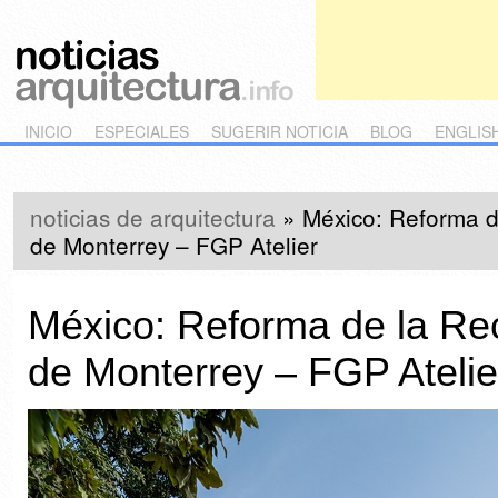
Main menu
Skip to primary content
Skip to secondary content
INICIO
ESPECIALES
SUGERIR NOTICIA
BLOG
ENGLIS
noticias de arquitectura
»
México: Reforma d
de Monterrey – FGP Atelier
México: Reforma de la Rec
de Monterrey – FGP Atelie