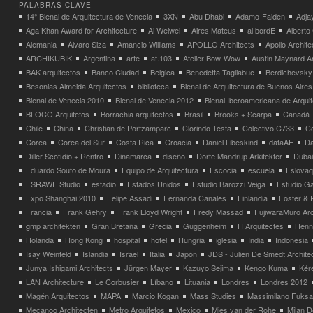
PALABRAS CLAVE
14° Bienal de Arquitectura de Venecia
3XN
Abu Dhabi
Adamo-Faiden
Adja
Aga Khan Award for Architecture
Ai Weiwei
Aires Mateus
al bordE
Albert
Alemania
Álvaro Siza
Amancio Williams
APOLLO Architects
Apollo Archit
ARCHIKUBIK
Argentina
arte
at.103
Atelier Bow-Wow
Austin Maynard Ar
BAK arquitectos
Banco Ciudad
Belgica
Benedetta Tagliabue
Berdichevsky
Besonias Almeida Arquitectos
biblioteca
Bienal de Arquitectura de Buenos Aires
Bienal de Venecia 2010
Bienal de Venecia 2012
Bienal Iberoamericana de Arqui
BLOCO Arquitetos
Borrachia arquitectos
Brasil
Brooks + Scarpa
Canadá
Chile
China
Christian de Portzamparc
Clorindo Testa
Colectivo C733
C
Corea
Corea del Sur
Costa Rica
Croacia
Daniel Libeskind
dataAE
Da
Diller Scofidio + Renfro
Dinamarca
diseño
Dorte Mandrup Arkitekter
Dubai
Eduardo Souto de Moura
Equipo de Arquitectura
Escocia
escuela
Eslovaq
ESRAWE Studio
estadio
Estados Unidos
Estudio Barozzi Veiga
Estudio Ga
Expo Shanghai 2010
Felipe Assadi
Fernanda Canales
Finlandia
Foster & 
Francia
Frank Gehry
Frank Lloyd Wright
Fredy Massad
FujiwaraMuro Arc
gmp architekten
Gran Bretaña
Grecia
Guggenheim
H Arquitectes
Henni
Holanda
Hong Kong
hospital
hotel
Hungria
iglesia
India
Indonesia
Isay Weinfeld
Islandia
Israel
Italia
Japón
JDS - Julien De Smedt Archite
Junya Ishigami Architects
Jürgen Mayer
Kazuyo Sejima
Kengo Kuma
Kéré
LAN Architecture
Le Corbusier
Líbano
Lituania
Londres
Londres 2012
Magén Arquitectos
MAPA
Marcio Kogan
Mass Studies
Massimilano Fuks
Mecanoo Architecten
Metro Arquitetos
Mexico
Mies van der Rohe
Milan 