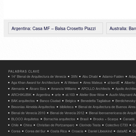
Argentina: Casa MF – Balsa Crosetto Piazzi
Australia: Ba
PALABRAS CLAVE
14° Bienal de Arquitectura de Venecia
3XN
Abu Dhabi
Adamo-Faiden
Adja
Aga Khan Award for Architecture
Ai Weiwei
Aires Mateus
al bordE
Albert
Alemania
Álvaro Siza
Amancio Williams
APOLLO Architects
Apollo Archit
ARCHIKUBIK
Argentina
arte
at.103
Atelier Bow-Wow
Austin Maynard Ar
BAK arquitectos
Banco Ciudad
Belgica
Benedetta Tagliabue
Berdichevsky
Besonias Almeida Arquitectos
biblioteca
Bienal de Arquitectura de Buenos Aires
Bienal de Venecia 2010
Bienal de Venecia 2012
Bienal Iberoamericana de Arqui
BLOCO Arquitetos
Borrachia arquitectos
Brasil
Brooks + Scarpa
Canadá
Chile
China
Christian de Portzamparc
Clorindo Testa
Colectivo C733
C
Corea
Corea del Sur
Costa Rica
Croacia
Daniel Libeskind
dataAE
Da