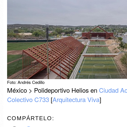
Foto: Andrés Cedillo
México > Polideportivo Helios en
Ciudad A
Colectivo C733
[
Arquitectura Viva
]
COMPÁRTELO: