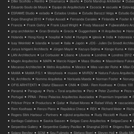
Diller Scofidio + Renfro
Dinamarca
diseño
Dorte Mandrup Arkitekter
Dubai
Eduardo Souto de Moura
Equipo de Arquitectura
Escocia
escuela
Eslovaq
ESRAWE Studio
estadio
Estados Unidos
Estudio Barozzi Veiga
Estudio Ga
Expo Shanghai 2010
Felipe Assadi
Fernanda Canales
Finlandia
Foster & 
Francia
Frank Gehry
Frank Lloyd Wright
Fredy Massad
FujiwaraMuro Arc
gmp architekten
Gran Bretaña
Grecia
Guggenheim
H Arquitectes
Henni
Holanda
Hong Kong
hospital
hotel
Hungria
iglesia
India
Indonesia
Isay Weinfeld
Islandia
Israel
Italia
Japón
JDS - Julien De Smedt Archite
Junya Ishigami Architects
Jürgen Mayer
Kazuyo Sejima
Kengo Kuma
Kéré
LAN Architecture
Le Corbusier
Líbano
Lituania
Londres
Londres 2012
Magén Arquitectos
MAPA
Marcio Kogan
Mass Studies
Massimilano Fuks
Mecanoo Architecten
Metro Arquitetos
Mexico
Mies van der Rohe
Milan 
MoMA
MoMA P.S.1
Morphosis
museo
MVRDV
Natura Futura Arquitect
NL Architects
Nommo Arquitetos
Norisada Maeda
Norman Foster
Norueg
OFIS ARHITEKTI
Olafur Eliasson
OMA
OMA - Rem Koolhaas
Ordos 100
Panamá
Paraguay
Peris + Toral arquitectes
Perú
Peter Zumthor
Pezo v
Portugal
PPAA - Pérez Palacios Arquitectos Asociados
Praemium Imperiale
Pritzker Prize
Productora
Qatar
Rafael Moneo
Rafael Viñoly
rascacielo
Rem Koolhaas
Renzo Piano
República Checa
REX
Richard Meier
Rich
Rogers Stirk Harbour + Partners
rojkind arquitectos
Rudy Ricciotti
Rusia
Santiago Calatrava
Saskia Sassen
Selgas Cano Arquitectos
SelgasCano
Serpentine Gallery
Serpentine Gallery Pavilion
Shanghai 2010
Shigeru Ban
Solano Benítez
SOM
Sou Fujimoto
Stefano Boeri
Steven Holl
Studio MK