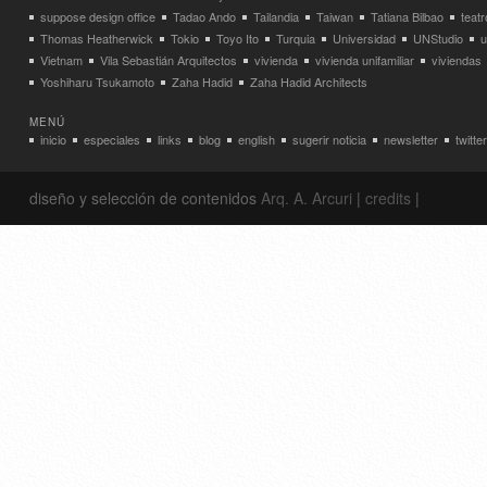
suppose design office
Tadao Ando
Tailandia
Taiwan
Tatiana Bilbao
teatr
Thomas Heatherwick
Tokio
Toyo Ito
Turquia
Universidad
UNStudio
u
Vietnam
Vila Sebastián Arquitectos
vivienda
vivienda unifamiliar
viviendas
Yoshiharu Tsukamoto
Zaha Hadid
Zaha Hadid Architects
MENÚ
inicio
especiales
links
blog
english
sugerir noticia
newsletter
twitter
diseño y selección de contenidos
Arq. A. Arcuri
|
credits
|