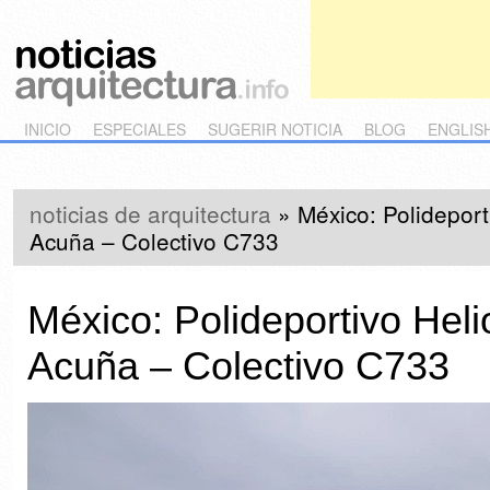
Main menu
Skip to primary content
Skip to secondary content
INICIO
ESPECIALES
SUGERIR NOTICIA
BLOG
ENGLIS
noticias de arquitectura
»
México: Polideport
Acuña – Colectivo C733
México: Polideportivo Hel
Acuña – Colectivo C733