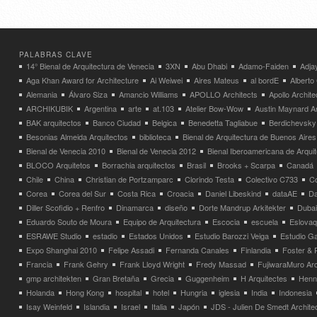
PALABRAS CLAVE
14° Bienal de Arquitectura de Venecia
3XN
Abu Dhabi
Adamo-Faiden
Adja
Aga Khan Award for Architecture
Ai Weiwei
Aires Mateus
al bordE
Albert
Alemania
Álvaro Siza
Amancio Williams
APOLLO Architects
Apollo Archit
ARCHIKUBIK
Argentina
arte
at.103
Atelier Bow-Wow
Austin Maynard Ar
BAK arquitectos
Banco Ciudad
Belgica
Benedetta Tagliabue
Berdichevsky
Besonias Almeida Arquitectos
biblioteca
Bienal de Arquitectura de Buenos Aires
Bienal de Venecia 2010
Bienal de Venecia 2012
Bienal Iberoamericana de Arqui
BLOCO Arquitetos
Borrachia arquitectos
Brasil
Brooks + Scarpa
Canadá
Chile
China
Christian de Portzamparc
Clorindo Testa
Colectivo C733
C
Corea
Corea del Sur
Costa Rica
Croacia
Daniel Libeskind
dataAE
Da
Diller Scofidio + Renfro
Dinamarca
diseño
Dorte Mandrup Arkitekter
Dubai
Eduardo Souto de Moura
Equipo de Arquitectura
Escocia
escuela
Eslovaq
ESRAWE Studio
estadio
Estados Unidos
Estudio Barozzi Veiga
Estudio Ga
Expo Shanghai 2010
Felipe Assadi
Fernanda Canales
Finlandia
Foster & 
Francia
Frank Gehry
Frank Lloyd Wright
Fredy Massad
FujiwaraMuro Arc
gmp architekten
Gran Bretaña
Grecia
Guggenheim
H Arquitectes
Henni
Holanda
Hong Kong
hospital
hotel
Hungria
iglesia
India
Indonesia
Isay Weinfeld
Islandia
Israel
Italia
Japón
JDS - Julien De Smedt Archite