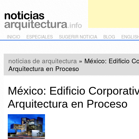
Main menu
Skip to primary content
Skip to secondary content
INICIO
ESPECIALES
SUGERIR NOTICIA
BLOG
ENGLIS
noticias de arquitectura
»
México: Edificio C
Arquitectura en Proceso
México: Edificio Corporati
Arquitectura en Proceso