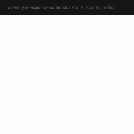
diseño y selección de contenidos
Arq. A. Arcuri
|
credits
|