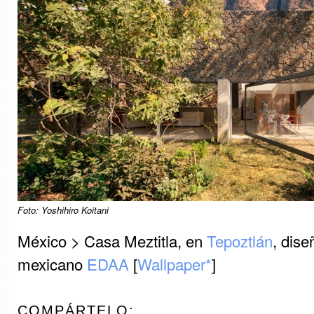
Foto: Yoshihiro Koitani
México > Casa Meztitla, en
Tepoztlán
, dise
mexicano
EDAA
[
Wallpaper*
]
COMPÁRTELO: