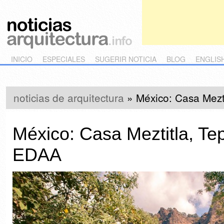
Main menu
Skip to primary content
Skip to secondary content
INICIO
ESPECIALES
SUGERIR NOTICIA
BLOG
ENGLIS
noticias de arquitectura
»
México: Casa Mezt
México: Casa Meztitla, Te
EDAA