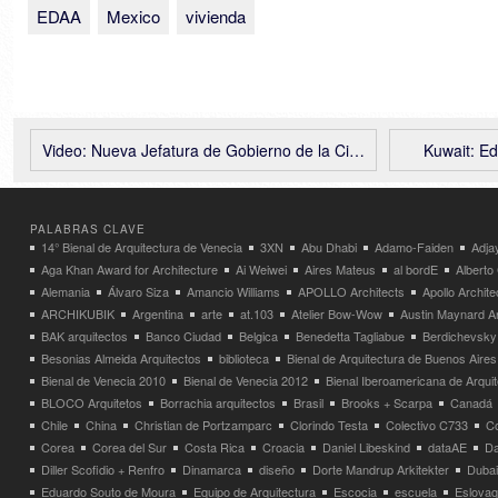
EDAA
Mexico
vivienda
Video: Nueva Jefatura de Gobierno de la Ciudad de Buenos Aires – Foster + Partners
Kuwait: E
PALABRAS CLAVE
14° Bienal de Arquitectura de Venecia
3XN
Abu Dhabi
Adamo-Faiden
Adja
Aga Khan Award for Architecture
Ai Weiwei
Aires Mateus
al bordE
Albert
Alemania
Álvaro Siza
Amancio Williams
APOLLO Architects
Apollo Archit
ARCHIKUBIK
Argentina
arte
at.103
Atelier Bow-Wow
Austin Maynard Ar
BAK arquitectos
Banco Ciudad
Belgica
Benedetta Tagliabue
Berdichevsky
Besonias Almeida Arquitectos
biblioteca
Bienal de Arquitectura de Buenos Aires
Bienal de Venecia 2010
Bienal de Venecia 2012
Bienal Iberoamericana de Arqui
BLOCO Arquitetos
Borrachia arquitectos
Brasil
Brooks + Scarpa
Canadá
Chile
China
Christian de Portzamparc
Clorindo Testa
Colectivo C733
C
Corea
Corea del Sur
Costa Rica
Croacia
Daniel Libeskind
dataAE
Da
Diller Scofidio + Renfro
Dinamarca
diseño
Dorte Mandrup Arkitekter
Dubai
Eduardo Souto de Moura
Equipo de Arquitectura
Escocia
escuela
Eslovaq