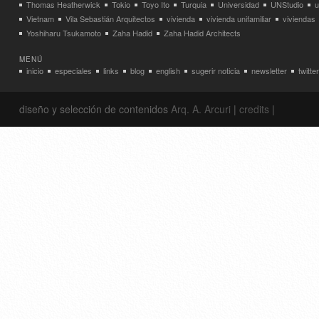
Thomas Heatherwick
Tokio
Toyo Ito
Turquia
Universidad
UNStudio
u
Vietnam
Vila Sebastián Arquitectos
vivienda
vivienda unifamiliar
viviendas
Yoshiharu Tsukamoto
Zaha Hadid
Zaha Hadid Architects
MENÚ
inicio
especiales
links
blog
english
sugerir noticia
newsletter
twitter
diseño y selección de contenidos
Arq. A. Arcuri
|
credits
|