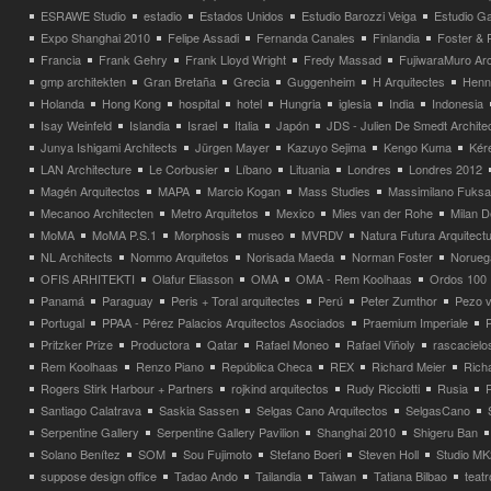
ESRAWE Studio
estadio
Estados Unidos
Estudio Barozzi Veiga
Estudio Ga
Expo Shanghai 2010
Felipe Assadi
Fernanda Canales
Finlandia
Foster & 
Francia
Frank Gehry
Frank Lloyd Wright
Fredy Massad
FujiwaraMuro Arc
gmp architekten
Gran Bretaña
Grecia
Guggenheim
H Arquitectes
Henni
Holanda
Hong Kong
hospital
hotel
Hungria
iglesia
India
Indonesia
Isay Weinfeld
Islandia
Israel
Italia
Japón
JDS - Julien De Smedt Archite
Junya Ishigami Architects
Jürgen Mayer
Kazuyo Sejima
Kengo Kuma
Kéré
LAN Architecture
Le Corbusier
Líbano
Lituania
Londres
Londres 2012
Magén Arquitectos
MAPA
Marcio Kogan
Mass Studies
Massimilano Fuks
Mecanoo Architecten
Metro Arquitetos
Mexico
Mies van der Rohe
Milan 
MoMA
MoMA P.S.1
Morphosis
museo
MVRDV
Natura Futura Arquitect
NL Architects
Nommo Arquitetos
Norisada Maeda
Norman Foster
Norueg
OFIS ARHITEKTI
Olafur Eliasson
OMA
OMA - Rem Koolhaas
Ordos 100
Panamá
Paraguay
Peris + Toral arquitectes
Perú
Peter Zumthor
Pezo v
Portugal
PPAA - Pérez Palacios Arquitectos Asociados
Praemium Imperiale
Pritzker Prize
Productora
Qatar
Rafael Moneo
Rafael Viñoly
rascacielo
Rem Koolhaas
Renzo Piano
República Checa
REX
Richard Meier
Rich
Rogers Stirk Harbour + Partners
rojkind arquitectos
Rudy Ricciotti
Rusia
Santiago Calatrava
Saskia Sassen
Selgas Cano Arquitectos
SelgasCano
Serpentine Gallery
Serpentine Gallery Pavilion
Shanghai 2010
Shigeru Ban
Solano Benítez
SOM
Sou Fujimoto
Stefano Boeri
Steven Holl
Studio MK
suppose design office
Tadao Ando
Tailandia
Taiwan
Tatiana Bilbao
teatr