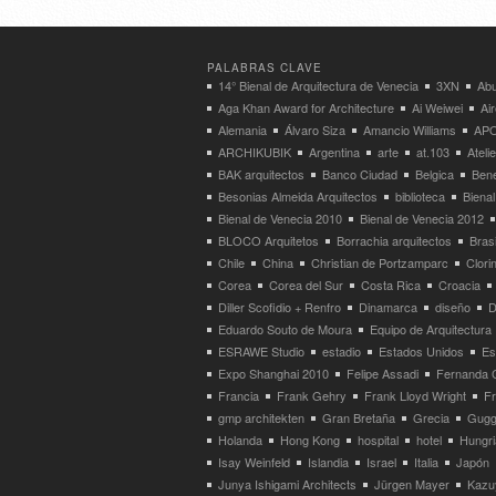
PALABRAS CLAVE
14° Bienal de Arquitectura de Venecia
3XN
Abu
Aga Khan Award for Architecture
Ai Weiwei
Ai
Alemania
Álvaro Siza
Amancio Williams
APO
ARCHIKUBIK
Argentina
arte
at.103
Atel
BAK arquitectos
Banco Ciudad
Belgica
Bene
Besonias Almeida Arquitectos
biblioteca
Bienal
Bienal de Venecia 2010
Bienal de Venecia 2012
BLOCO Arquitetos
Borrachia arquitectos
Brasi
Chile
China
Christian de Portzamparc
Clori
Corea
Corea del Sur
Costa Rica
Croacia
Diller Scofidio + Renfro
Dinamarca
diseño
D
Eduardo Souto de Moura
Equipo de Arquitectura
ESRAWE Studio
estadio
Estados Unidos
Es
Expo Shanghai 2010
Felipe Assadi
Fernanda 
Francia
Frank Gehry
Frank Lloyd Wright
F
gmp architekten
Gran Bretaña
Grecia
Gugg
Holanda
Hong Kong
hospital
hotel
Hungri
Isay Weinfeld
Islandia
Israel
Italia
Japón
Junya Ishigami Architects
Jürgen Mayer
Kazu