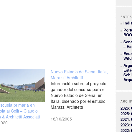
ENTRA
Indi
Port
BOO
Sene
– Ha
Ecua
Wild
Arge
Esta
Nuevo Estadio de Siena, Italia,
Schl
Marazzi Architetti
Arqu
Información sobre el proyecto
ganador del concurso para el
Nuevo Estadio de Siena, en
Italia, diseñado por el estudio
ARCHI
 Escuela primaria en
Marazzi Architetti
2026
:
la ai Colli – Claudio
[marazziarchitetti.com]fuente >
2025
:
 & Architetti Associati
kiroti.org
18/10/2005
2024
:
2020
2023
:
2022
: