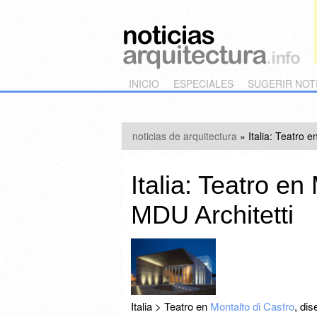
Main menu
Skip to primary content
Skip to secondary content
INICIO
ESPECIALES
SUGERIR NOT
noticias de arquitectura
»
Italia: Teatro 
Italia: Teatro en
MDU Architetti
Italia > Teatro en
Montalto di Castro
, di