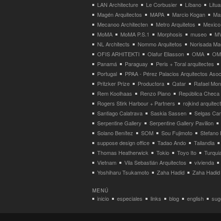
LAN Architecture
Le Corbusier
Líbano
Litua
Magén Arquitectos
MAPA
Marcio Kogan
Ma
Mecanoo Architecten
Metro Arquitetos
Mexico
MoMA
MoMA P.S.1
Morphosis
museo
M
NL Architects
Nommo Arquitetos
Norisada Ma
OFIS ARHITEKTI
Olafur Eliasson
OMA
OMA
Panamá
Paraguay
Peris + Toral arquitectes
Portugal
PPAA - Pérez Palacios Arquitectos Aso
Pritzker Prize
Productora
Qatar
Rafael Mo
Rem Koolhaas
Renzo Piano
República Checa
Rogers Stirk Harbour + Partners
rojkind arquitec
Santiago Calatrava
Saskia Sassen
Selgas Can
Serpentine Gallery
Serpentine Gallery Pavilion
Solano Benítez
SOM
Sou Fujimoto
Stefano 
suppose design office
Tadao Ando
Tailandia
Thomas Heatherwick
Tokio
Toyo Ito
Turqui
Vietnam
Vila Sebastián Arquitectos
vivienda
Yoshiharu Tsukamoto
Zaha Hadid
Zaha Hadid 
MENÚ
inicio
especiales
links
blog
english
suge