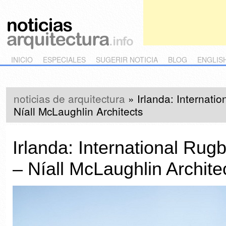
Main menu
Skip to primary content
Skip to secondary content
INICIO
ESPECIALES
SUGERIR NOTICIA
BLOG
ENGLIS
noticias de arquitectura
»
Irlanda: Internati
Níall McLaughlin Architects
Irlanda: International Rug
– Níall McLaughlin Archite