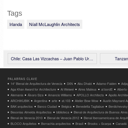
Tags
Irlanda
Níall McLaughlin Architects
Chile: Casa Las Vizcachas – Juan Pablo Ureta Arquitectos
Tanzani
PALABRAS CLAVE
14° Bienal de Arquitectura de Venecia
3XN
Abu Dhabi
Adamo-Faiden
Adja
Aga Khan Award for Architecture
Ai Weiwei
Aires Mateus
al bordE
Albert
Alemania
Álvaro Siza
Amancio Williams
APOLLO Architects
Apollo Archit
ARCHIKUBIK
Argentina
arte
at.103
Atelier Bow-Wow
Austin Maynard Ar
BAK arquitectos
Banco Ciudad
Belgica
Benedetta Tagliabue
Berdichevsky
Besonias Almeida Arquitectos
biblioteca
Bienal de Arquitectura de Buenos Aires
Bienal de Venecia 2010
Bienal de Venecia 2012
Bienal Iberoamericana de Arqui
BLOCO Arquitetos
Borrachia arquitectos
Brasil
Brooks + Scarpa
Canadá