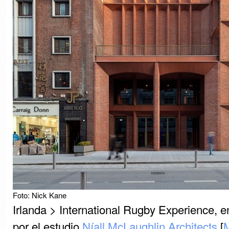
Foto: Nick Kane
Irlanda > International Rugby Experience, e
por el estudio
Níall McLaughlin Architects
[
M