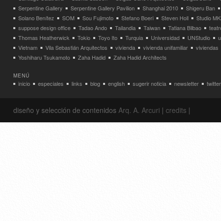
Serpentine Gallery
Serpentine Gallery Pavilion
Shanghai 2010
Shigeru Ban
Solano Benítez
SOM
Sou Fujimoto
Stefano Boeri
Steven Holl
Studio MK
suppose design office
Tadao Ando
Tailandia
Taiwan
Tatiana Bilbao
teatr
Thomas Heatherwick
Tokio
Toyo Ito
Turquia
Universidad
UNStudio
u
Vietnam
Vila Sebastián Arquitectos
vivienda
vivienda unifamiliar
viviendas
Yoshiharu Tsukamoto
Zaha Hadid
Zaha Hadid Architects
MENÚ
inicio
especiales
links
blog
english
sugerir noticia
newsletter
twitter
diseño y selección de contenidos
Arq. A. Arcuri
|
credits
|