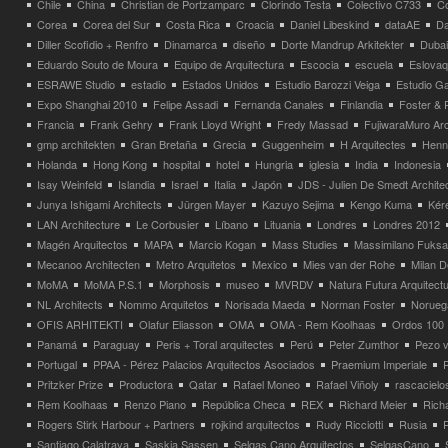
Chile
China
Christian de Portzamparc
Clorindo Testa
Colectivo C733
C
Corea
Corea del Sur
Costa Rica
Croacia
Daniel Libeskind
dataAE
Da
Diller Scofidio + Renfro
Dinamarca
diseño
Dorte Mandrup Arkitekter
Dubai
Eduardo Souto de Moura
Equipo de Arquitectura
Escocia
escuela
Eslovaq
ESRAWE Studio
estadio
Estados Unidos
Estudio Barozzi Veiga
Estudio Ga
Expo Shanghai 2010
Felipe Assadi
Fernanda Canales
Finlandia
Foster & 
Francia
Frank Gehry
Frank Lloyd Wright
Fredy Massad
FujiwaraMuro Arc
gmp architekten
Gran Bretaña
Grecia
Guggenheim
H Arquitectes
Henni
Holanda
Hong Kong
hospital
hotel
Hungria
iglesia
India
Indonesia
Isay Weinfeld
Islandia
Israel
Italia
Japón
JDS - Julien De Smedt Archite
Junya Ishigami Architects
Jürgen Mayer
Kazuyo Sejima
Kengo Kuma
Kéré
LAN Architecture
Le Corbusier
Líbano
Lituania
Londres
Londres 2012
Magén Arquitectos
MAPA
Marcio Kogan
Mass Studies
Massimilano Fuks
Mecanoo Architecten
Metro Arquitetos
Mexico
Mies van der Rohe
Milan 
MoMA
MoMA P.S.1
Morphosis
museo
MVRDV
Natura Futura Arquitect
NL Architects
Nommo Arquitetos
Norisada Maeda
Norman Foster
Norueg
OFIS ARHITEKTI
Olafur Eliasson
OMA
OMA - Rem Koolhaas
Ordos 100
Panamá
Paraguay
Peris + Toral arquitectes
Perú
Peter Zumthor
Pezo v
Portugal
PPAA - Pérez Palacios Arquitectos Asociados
Praemium Imperiale
Pritzker Prize
Productora
Qatar
Rafael Moneo
Rafael Viñoly
rascacielo
Rem Koolhaas
Renzo Piano
República Checa
REX
Richard Meier
Rich
Rogers Stirk Harbour + Partners
rojkind arquitectos
Rudy Ricciotti
Rusia
Santiago Calatrava
Saskia Sassen
Selgas Cano Arquitectos
SelgasCano