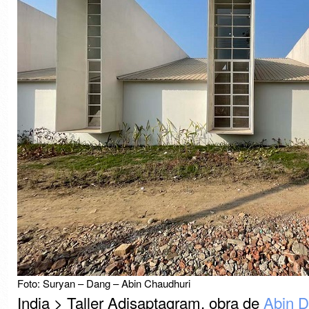
Foto: Suryan – Dang – Abin Chaudhuri
India > Taller Adisaptagram, obra de
Abin D