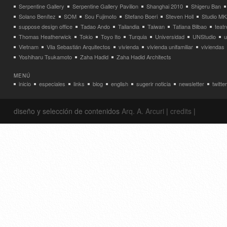
Serpentine Gallery
Serpentine Gallery Pavilion
Shanghai 2010
Shigeru Ban
Solano Benítez
SOM
Sou Fujimoto
Stefano Boeri
Steven Holl
Studio MK
suppose design office
Tadao Ando
Tailandia
Taiwan
Tatiana Bilbao
teatr
Thomas Heatherwick
Tokio
Toyo Ito
Turquia
Universidad
UNStudio
u
Vietnam
Vila Sebastián Arquitectos
vivienda
vivienda unifamiliar
viviendas
Yoshiharu Tsukamoto
Zaha Hadid
Zaha Hadid Architects
MENÚ
inicio
especiales
links
blog
english
sugerir noticia
newsletter
twitter
diseño y selección de contenidos
Arq. A. Arcuri
|
credits
|