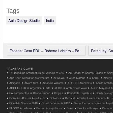
Tags
Abin Design Studio
India
España: Casa FRU – Roberto Lebrero + Borja Gómez
Paraguay: Casa de
PALABRAS CLAVE
14° Bienal de Arquitectura de Venecia
3XN
Abu Dhabi
Adamo-Faiden
Adja
Aga Khan Award for Architecture
Ai Weiwei
Aires Mateus
al bordE
Albert
Alemania
Álvaro Siza
Amancio Williams
APOLLO Architects
Apollo Archit
ARCHIKUBIK
Argentina
arte
at.103
Atelier Bow-Wow
Austin Maynard Ar
BAK arquitectos
Banco Ciudad
Belgica
Benedetta Tagliabue
Berdichevsky
Besonias Almeida Arquitectos
biblioteca
Bienal de Arquitectura de Buenos Aires
Bienal de Venecia 2010
Bienal de Venecia 2012
Bienal Iberoamericana de Arqui
BLOCO Arquitetos
Borrachia arquitectos
Brasil
Brooks + Scarpa
Canadá