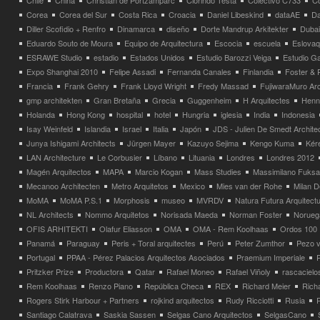
Chile
China
Christian de Portzamparc
Clorindo Testa
Colectivo C733
C
Corea
Corea del Sur
Costa Rica
Croacia
Daniel Libeskind
dataAE
Da
Diller Scofidio + Renfro
Dinamarca
diseño
Dorte Mandrup Arkitekter
Dubai
Eduardo Souto de Moura
Equipo de Arquitectura
Escocia
escuela
Eslovaq
ESRAWE Studio
estadio
Estados Unidos
Estudio Barozzi Veiga
Estudio Ga
Expo Shanghai 2010
Felipe Assadi
Fernanda Canales
Finlandia
Foster & 
Francia
Frank Gehry
Frank Lloyd Wright
Fredy Massad
FujiwaraMuro Arc
gmp architekten
Gran Bretaña
Grecia
Guggenheim
H Arquitectes
Henni
Holanda
Hong Kong
hospital
hotel
Hungria
iglesia
India
Indonesia
Isay Weinfeld
Islandia
Israel
Italia
Japón
JDS - Julien De Smedt Archite
Junya Ishigami Architects
Jürgen Mayer
Kazuyo Sejima
Kengo Kuma
Kéré
LAN Architecture
Le Corbusier
Líbano
Lituania
Londres
Londres 2012
Magén Arquitectos
MAPA
Marcio Kogan
Mass Studies
Massimilano Fuks
Mecanoo Architecten
Metro Arquitetos
Mexico
Mies van der Rohe
Milan 
MoMA
MoMA P.S.1
Morphosis
museo
MVRDV
Natura Futura Arquitect
NL Architects
Nommo Arquitetos
Norisada Maeda
Norman Foster
Norueg
OFIS ARHITEKTI
Olafur Eliasson
OMA
OMA - Rem Koolhaas
Ordos 100
Panamá
Paraguay
Peris + Toral arquitectes
Perú
Peter Zumthor
Pezo v
Portugal
PPAA - Pérez Palacios Arquitectos Asociados
Praemium Imperiale
Pritzker Prize
Productora
Qatar
Rafael Moneo
Rafael Viñoly
rascacielo
Rem Koolhaas
Renzo Piano
República Checa
REX
Richard Meier
Rich
Rogers Stirk Harbour + Partners
rojkind arquitectos
Rudy Ricciotti
Rusia
Santiago Calatrava
Saskia Sassen
Selgas Cano Arquitectos
SelgasCano