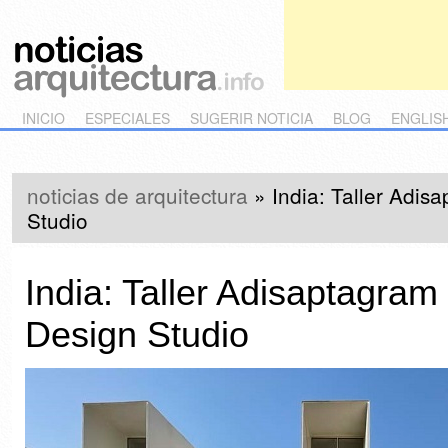
Main menu
Skip to primary content
Skip to secondary content
INICIO
ESPECIALES
SUGERIR NOTICIA
BLOG
ENGLIS
noticias de arquitectura
»
India: Taller Adis
Studio
India: Taller Adisaptagram
Design Studio