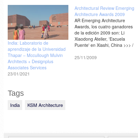
Architectural Review Emerging
Architecture Awards 2009
AR Emerging Architecture
Awards, los cuatro ganadores
de la edición 2009 son: Li
Xiaodong Atelier, 'Escuela
India: Laboratorio de
Puente' en Xiashi, China >>> /
aprendizaje de la Universidad
ODOS Architects, ampliación
Thapar – Mccullough Mulvin
de un monasterio en
25/11/2009
Architects + Designplus
Knocktopher, County Kilkenny,
Associates Services
Irlanda >>> / Matharoo
23/01/2021
Associates y su 'Curtain Door',
en Surat, India >>> / José
María Sánchez García,…
Tags
India
KSM Architecture