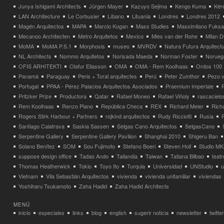
Junya Ishigami Architects
Jürgen Mayer
Kazuyo Sejima
Kengo Kuma
Kéré
LAN Architecture
Le Corbusier
Líbano
Lituania
Londres
Londres 2012
Magén Arquitectos
MAPA
Marcio Kogan
Mass Studies
Massimilano Fuks
Mecanoo Architecten
Metro Arquitetos
Mexico
Mies van der Rohe
Milan 
MoMA
MoMA P.S.1
Morphosis
museo
MVRDV
Natura Futura Arquitect
NL Architects
Nommo Arquitetos
Norisada Maeda
Norman Foster
Norueg
OFIS ARHITEKTI
Olafur Eliasson
OMA
OMA - Rem Koolhaas
Ordos 100
Panamá
Paraguay
Peris + Toral arquitectes
Perú
Peter Zumthor
Pezo v
Portugal
PPAA - Pérez Palacios Arquitectos Asociados
Praemium Imperiale
Pritzker Prize
Productora
Qatar
Rafael Moneo
Rafael Viñoly
rascacielo
Rem Koolhaas
Renzo Piano
República Checa
REX
Richard Meier
Rich
Rogers Stirk Harbour + Partners
rojkind arquitectos
Rudy Ricciotti
Rusia
Santiago Calatrava
Saskia Sassen
Selgas Cano Arquitectos
SelgasCano
Serpentine Gallery
Serpentine Gallery Pavilion
Shanghai 2010
Shigeru Ban
Solano Benítez
SOM
Sou Fujimoto
Stefano Boeri
Steven Holl
Studio MK
suppose design office
Tadao Ando
Tailandia
Taiwan
Tatiana Bilbao
teatr
Thomas Heatherwick
Tokio
Toyo Ito
Turquia
Universidad
UNStudio
u
Vietnam
Vila Sebastián Arquitectos
vivienda
vivienda unifamiliar
viviendas
Yoshiharu Tsukamoto
Zaha Hadid
Zaha Hadid Architects
MENÚ
inicio
especiales
links
blog
english
sugerir noticia
newsletter
twitter