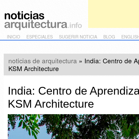
Main menu
Skip to primary content
Skip to secondary content
INICIO
ESPECIALES
SUGERIR NOTICIA
BLOG
ENGLIS
noticias de arquitectura
»
India: Centro de 
KSM Architecture
India: Centro de Aprendiz
KSM Architecture