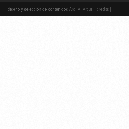
diseño y selección de contenidos
Arq. A. Arcuri
|
credits
|