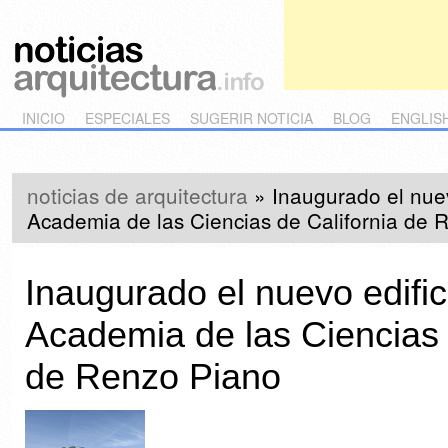
Main menu
Skip to primary content
Skip to secondary content
INICIO
ESPECIALES
SUGERIR NOTICIA
BLOG
ENGLIS
noticias de arquitectura
»
Inaugurado el nuev
Academia de las Ciencias de California de 
Inaugurado el nuevo edific
Academia de las Ciencias 
de Renzo Piano