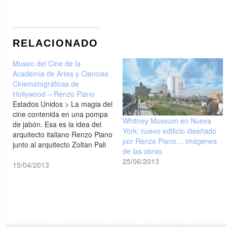
RELACIONADO
Museo del Cine de la
Academia de Artes y Ciencias
Cinematográficas de
Hollywood – Renzo Piano
Estados Unidos > La magia del
cine contenida en una pompa
Whitney Museum en Nueva
de jabón. Esa es la idea del
York: nuevo edificio diseñado
arquitecto italiano Renzo Piano
por Renzo Piano… imágenes
junto al arquitecto Zoltan Pali
de las obras
para el futuro Museo del Cine
25/06/2013
de la Academia de Artes y
15/04/2013
Ciencias Cinematográficas de
Hollywood. Un complejo
valorado en 300 millones de…