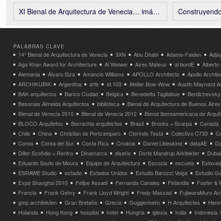
XI Bienal de Arquitectura de Venecia… imágenes
Construyendo a Le Corb
PALABRAS CLAVE
14° Bienal de Arquitectura de Venecia
3XN
Abu Dhabi
Adamo-Faiden
Adja
Aga Khan Award for Architecture
Ai Weiwei
Aires Mateus
al bordE
Albert
Alemania
Álvaro Siza
Amancio Williams
APOLLO Architects
Apollo Archit
ARCHIKUBIK
Argentina
arte
at.103
Atelier Bow-Wow
Austin Maynard Ar
BAK arquitectos
Banco Ciudad
Belgica
Benedetta Tagliabue
Berdichevsky
Besonias Almeida Arquitectos
biblioteca
Bienal de Arquitectura de Buenos Aires
Bienal de Venecia 2010
Bienal de Venecia 2012
Bienal Iberoamericana de Arqui
BLOCO Arquitetos
Borrachia arquitectos
Brasil
Brooks + Scarpa
Canadá
Chile
China
Christian de Portzamparc
Clorindo Testa
Colectivo C733
C
Corea
Corea del Sur
Costa Rica
Croacia
Daniel Libeskind
dataAE
Da
Diller Scofidio + Renfro
Dinamarca
diseño
Dorte Mandrup Arkitekter
Dubai
Eduardo Souto de Moura
Equipo de Arquitectura
Escocia
escuela
Eslovaq
ESRAWE Studio
estadio
Estados Unidos
Estudio Barozzi Veiga
Estudio Ga
Expo Shanghai 2010
Felipe Assadi
Fernanda Canales
Finlandia
Foster & 
Francia
Frank Gehry
Frank Lloyd Wright
Fredy Massad
FujiwaraMuro Arc
gmp architekten
Gran Bretaña
Grecia
Guggenheim
H Arquitectes
Henni
Holanda
Hong Kong
hospital
hotel
Hungria
iglesia
India
Indonesia