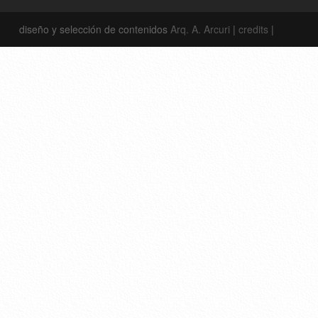
diseño y selección de contenidos
Arq. A. Arcuri
|
credits
|