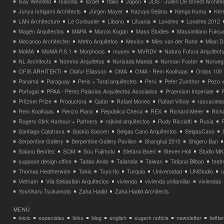
Isay Weinfeld
Islandia
Israel
Italia
Japón
JDS - Julien De Smedt Archite
Junya Ishigami Architects
Jürgen Mayer
Kazuyo Sejima
Kengo Kuma
Kéré
LAN Architecture
Le Corbusier
Líbano
Lituania
Londres
Londres 2012
Magén Arquitectos
MAPA
Marcio Kogan
Mass Studies
Massimilano Fuks
Mecanoo Architecten
Metro Arquitetos
Mexico
Mies van der Rohe
Milan 
MoMA
MoMA P.S.1
Morphosis
museo
MVRDV
Natura Futura Arquitect
NL Architects
Nommo Arquitetos
Norisada Maeda
Norman Foster
Norueg
OFIS ARHITEKTI
Olafur Eliasson
OMA
OMA - Rem Koolhaas
Ordos 100
Panamá
Paraguay
Peris + Toral arquitectes
Perú
Peter Zumthor
Pezo v
Portugal
PPAA - Pérez Palacios Arquitectos Asociados
Praemium Imperiale
Pritzker Prize
Productora
Qatar
Rafael Moneo
Rafael Viñoly
rascacielo
Rem Koolhaas
Renzo Piano
República Checa
REX
Richard Meier
Rich
Rogers Stirk Harbour + Partners
rojkind arquitectos
Rudy Ricciotti
Rusia
Santiago Calatrava
Saskia Sassen
Selgas Cano Arquitectos
SelgasCano
Serpentine Gallery
Serpentine Gallery Pavilion
Shanghai 2010
Shigeru Ban
Solano Benítez
SOM
Sou Fujimoto
Stefano Boeri
Steven Holl
Studio MK
suppose design office
Tadao Ando
Tailandia
Taiwan
Tatiana Bilbao
teatr
Thomas Heatherwick
Tokio
Toyo Ito
Turquia
Universidad
UNStudio
u
Vietnam
Vila Sebastián Arquitectos
vivienda
vivienda unifamiliar
viviendas
Yoshiharu Tsukamoto
Zaha Hadid
Zaha Hadid Architects
MENÚ
inicio
especiales
links
blog
english
sugerir noticia
newsletter
twitter