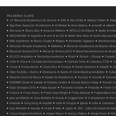
PALABRAS CLAVE
14° Bienal de Arquitectura de Venecia
3XN
Abu Dhabi
Adamo-Faiden
Adja
Aga Khan Award for Architecture
Ai Weiwei
Aires Mateus
al bordE
Albert
Alemania
Álvaro Siza
Amancio Williams
APOLLO Architects
Apollo Archit
ARCHIKUBIK
Argentina
arte
at.103
Atelier Bow-Wow
Austin Maynard Ar
BAK arquitectos
Banco Ciudad
Belgica
Benedetta Tagliabue
Berdichevsky
Besonias Almeida Arquitectos
biblioteca
Bienal de Arquitectura de Buenos Aires
Bienal de Venecia 2010
Bienal de Venecia 2012
Bienal Iberoamericana de Arqui
BLOCO Arquitetos
Borrachia arquitectos
Brasil
Brooks + Scarpa
Canadá
Chile
China
Christian de Portzamparc
Clorindo Testa
Colectivo C733
C
Corea
Corea del Sur
Costa Rica
Croacia
Daniel Libeskind
dataAE
Da
Diller Scofidio + Renfro
Dinamarca
diseño
Dorte Mandrup Arkitekter
Dubai
Eduardo Souto de Moura
Equipo de Arquitectura
Escocia
escuela
Eslovaq
ESRAWE Studio
estadio
Estados Unidos
Estudio Barozzi Veiga
Estudio Ga
Expo Shanghai 2010
Felipe Assadi
Fernanda Canales
Finlandia
Foster & 
Francia
Frank Gehry
Frank Lloyd Wright
Fredy Massad
FujiwaraMuro Arc
gmp architekten
Gran Bretaña
Grecia
Guggenheim
H Arquitectes
Henni
Holanda
Hong Kong
hospital
hotel
Hungria
iglesia
India
Indonesia
Isay Weinfeld
Islandia
Israel
Italia
Japón
JDS - Julien De Smedt Archite
Junya Ishigami Architects
Jürgen Mayer
Kazuyo Sejima
Kengo Kuma
Kéré