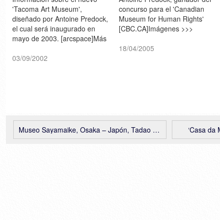
'Tacoma Art Museum',
concurso para el 'Canadian
diseñado por Antoine Predock,
Museum for Human Rights'
el cual será inaugurado en
[CBC.CA]Imágenes >>>
mayo de 2003. [arcspace]Más
imágenes >
18/04/2005
tacomaartmuseum.org
03/09/2002
Museo Sayamaike, Osaka – Japón, Tadao Ando
‘Casa da 