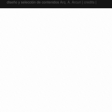
diseño y selección de contenidos
Arq. A. Arcuri
|
credits
|