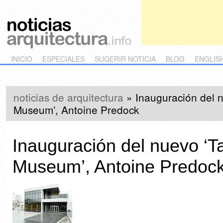
Main menu
Skip to primary content
Skip to secondary content
INICIO
ESPECIALES
SUGERIR NOTICIA
BLOG
ENGLIS
noticias de arquitectura
»
Inauguración del 
Museum’, Antoine Predock
Inauguración del nuevo ‘T
Museum’, Antoine Predoc