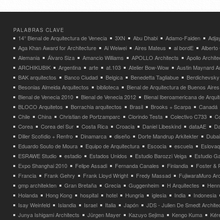
PALABRAS CLAVE
14° Bienal de Arquitectura de Venecia
3XN
Abu Dhabi
Adamo-Faiden
Adja
Aga Khan Award for Architecture
Ai Weiwei
Aires Mateus
al bordE
Albert
Alemania
Álvaro Siza
Amancio Williams
APOLLO Architects
Apollo Archit
ARCHIKUBIK
Argentina
arte
at.103
Atelier Bow-Wow
Austin Maynard Ar
BAK arquitectos
Banco Ciudad
Belgica
Benedetta Tagliabue
Berdichevsky
Besonias Almeida Arquitectos
biblioteca
Bienal de Arquitectura de Buenos Aires
Bienal de Venecia 2010
Bienal de Venecia 2012
Bienal Iberoamericana de Arqui
BLOCO Arquitetos
Borrachia arquitectos
Brasil
Brooks + Scarpa
Canadá
Chile
China
Christian de Portzamparc
Clorindo Testa
Colectivo C733
C
Corea
Corea del Sur
Costa Rica
Croacia
Daniel Libeskind
dataAE
Da
Diller Scofidio + Renfro
Dinamarca
diseño
Dorte Mandrup Arkitekter
Dubai
Eduardo Souto de Moura
Equipo de Arquitectura
Escocia
escuela
Eslovaq
ESRAWE Studio
estadio
Estados Unidos
Estudio Barozzi Veiga
Estudio Ga
Expo Shanghai 2010
Felipe Assadi
Fernanda Canales
Finlandia
Foster & 
Francia
Frank Gehry
Frank Lloyd Wright
Fredy Massad
FujiwaraMuro Arc
gmp architekten
Gran Bretaña
Grecia
Guggenheim
H Arquitectes
Henni
Holanda
Hong Kong
hospital
hotel
Hungria
iglesia
India
Indonesia
Isay Weinfeld
Islandia
Israel
Italia
Japón
JDS - Julien De Smedt Archite
Junya Ishigami Architects
Jürgen Mayer
Kazuyo Sejima
Kengo Kuma
Kéré