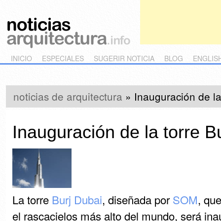
Main menu
Skip to primary content
Skip to secondary content
INICIO
ESPECIALES
SUGERIR NOTICIA
BLOG
ENGLIS
noticias de arquitectura
»
Inauguración de la
Inauguración de la torre B
La torre
Burj Dubai
, diseñada por
SOM
, qu
el rascacielos más alto del mundo, será ina