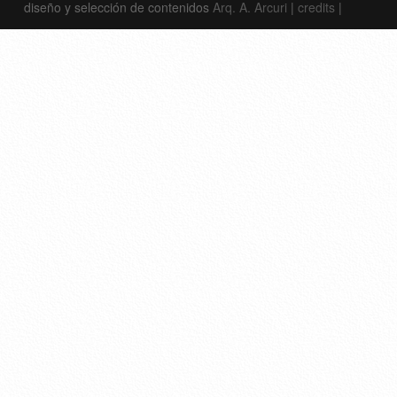
diseño y selección de contenidos
Arq. A. Arcuri
|
credits
|