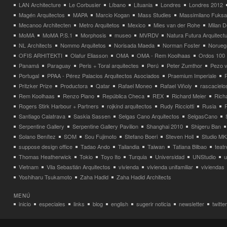
LAN Architecture
Le Corbusier
Líbano
Lituania
Londres
Londres 2012
Magén Arquitectos
MAPA
Marcio Kogan
Mass Studies
Massimilano Fuks
Mecanoo Architecten
Metro Arquitetos
Mexico
Mies van der Rohe
Milan 
MoMA
MoMA P.S.1
Morphosis
museo
MVRDV
Natura Futura Arquitect
NL Architects
Nommo Arquitetos
Norisada Maeda
Norman Foster
Norueg
OFIS ARHITEKTI
Olafur Eliasson
OMA
OMA - Rem Koolhaas
Ordos 100
Panamá
Paraguay
Peris + Toral arquitectes
Perú
Peter Zumthor
Pezo v
Portugal
PPAA - Pérez Palacios Arquitectos Asociados
Praemium Imperiale
Pritzker Prize
Productora
Qatar
Rafael Moneo
Rafael Viñoly
rascacielo
Rem Koolhaas
Renzo Piano
República Checa
REX
Richard Meier
Rich
Rogers Stirk Harbour + Partners
rojkind arquitectos
Rudy Ricciotti
Rusia
Santiago Calatrava
Saskia Sassen
Selgas Cano Arquitectos
SelgasCano
Serpentine Gallery
Serpentine Gallery Pavilion
Shanghai 2010
Shigeru Ban
Solano Benítez
SOM
Sou Fujimoto
Stefano Boeri
Steven Holl
Studio MK
suppose design office
Tadao Ando
Tailandia
Taiwan
Tatiana Bilbao
teatr
Thomas Heatherwick
Tokio
Toyo Ito
Turquia
Universidad
UNStudio
u
Vietnam
Vila Sebastián Arquitectos
vivienda
vivienda unifamiliar
viviendas
Yoshiharu Tsukamoto
Zaha Hadid
Zaha Hadid Architects
MENÚ
inicio
especiales
links
blog
english
sugerir noticia
newsletter
twitter