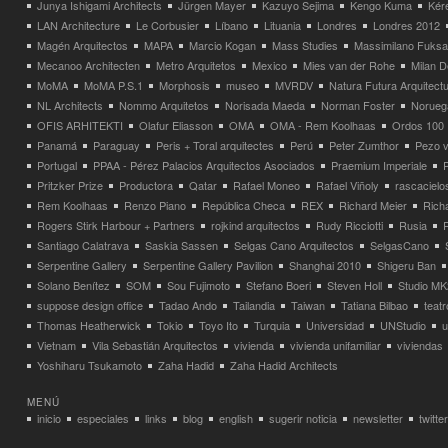
Junya Ishigami Architects
Jürgen Mayer
Kazuyo Sejima
Kengo Kuma
Kéré
LAN Architecture
Le Corbusier
Líbano
Lituania
Londres
Londres 2012
Magén Arquitectos
MAPA
Marcio Kogan
Mass Studies
Massimilano Fuks
Mecanoo Architecten
Metro Arquitetos
Mexico
Mies van der Rohe
Milan 
MoMA
MoMA P.S.1
Morphosis
museo
MVRDV
Natura Futura Arquitect
NL Architects
Nommo Arquitetos
Norisada Maeda
Norman Foster
Norueg
OFIS ARHITEKTI
Olafur Eliasson
OMA
OMA - Rem Koolhaas
Ordos 100
Panamá
Paraguay
Peris + Toral arquitectes
Perú
Peter Zumthor
Pezo v
Portugal
PPAA - Pérez Palacios Arquitectos Asociados
Praemium Imperiale
Pritzker Prize
Productora
Qatar
Rafael Moneo
Rafael Viñoly
rascacielo
Rem Koolhaas
Renzo Piano
República Checa
REX
Richard Meier
Rich
Rogers Stirk Harbour + Partners
rojkind arquitectos
Rudy Ricciotti
Rusia
Santiago Calatrava
Saskia Sassen
Selgas Cano Arquitectos
SelgasCano
Serpentine Gallery
Serpentine Gallery Pavilion
Shanghai 2010
Shigeru Ban
Solano Benítez
SOM
Sou Fujimoto
Stefano Boeri
Steven Holl
Studio MK
suppose design office
Tadao Ando
Tailandia
Taiwan
Tatiana Bilbao
teatr
Thomas Heatherwick
Tokio
Toyo Ito
Turquia
Universidad
UNStudio
u
Vietnam
Vila Sebastián Arquitectos
vivienda
vivienda unifamiliar
viviendas
Yoshiharu Tsukamoto
Zaha Hadid
Zaha Hadid Architects
MENÚ
inicio
especiales
links
blog
english
sugerir noticia
newsletter
twitter