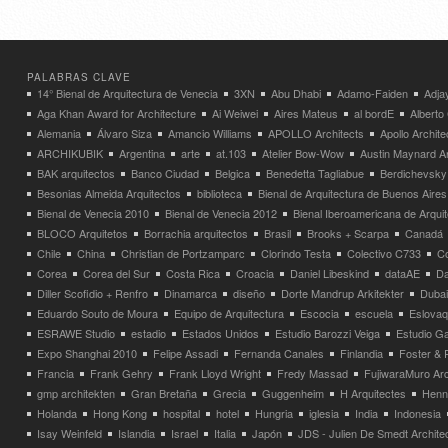
PALABRAS CLAVE
14° Bienal de Arquitectura de Venecia
3XN
Abu Dhabi
Adamo-Faiden
Adja
Aga Khan Award for Architecture
Ai Weiwei
Aires Mateus
al bordE
Albert
Alemania
Álvaro Siza
Amancio Williams
APOLLO Architects
Apollo Archit
ARCHIKUBIK
Argentina
arte
at.103
Atelier Bow-Wow
Austin Maynard Ar
BAK arquitectos
Banco Ciudad
Belgica
Benedetta Tagliabue
Berdichevsky
Besonias Almeida Arquitectos
biblioteca
Bienal de Arquitectura de Buenos Aires
Bienal de Venecia 2010
Bienal de Venecia 2012
Bienal Iberoamericana de Arqui
BLOCO Arquitetos
Borrachia arquitectos
Brasil
Brooks + Scarpa
Canadá
Chile
China
Christian de Portzamparc
Clorindo Testa
Colectivo C733
C
Corea
Corea del Sur
Costa Rica
Croacia
Daniel Libeskind
dataAE
Da
Diller Scofidio + Renfro
Dinamarca
diseño
Dorte Mandrup Arkitekter
Dubai
Eduardo Souto de Moura
Equipo de Arquitectura
Escocia
escuela
Eslovaq
ESRAWE Studio
estadio
Estados Unidos
Estudio Barozzi Veiga
Estudio Ga
Expo Shanghai 2010
Felipe Assadi
Fernanda Canales
Finlandia
Foster & 
Francia
Frank Gehry
Frank Lloyd Wright
Fredy Massad
FujiwaraMuro Arc
gmp architekten
Gran Bretaña
Grecia
Guggenheim
H Arquitectes
Henni
Holanda
Hong Kong
hospital
hotel
Hungria
iglesia
India
Indonesia
Isay Weinfeld
Islandia
Israel
Italia
Japón
JDS - Julien De Smedt Archite