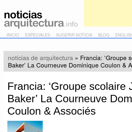
Main menu
Skip to primary content
Skip to secondary content
INICIO
ESPECIALES
SUGERIR NOTICIA
BLOG
ENGLIS
noticias de arquitectura
»
Francia: ‘Groupe s
Baker’ La Courneuve Dominique Coulon & A
Francia: ‘Groupe scolaire
Baker’ La Courneuve Dom
Coulon & Associés