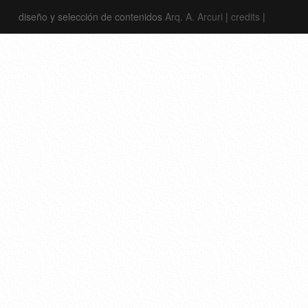
diseño y selección de contenidos
Arq. A. Arcuri
|
credits
|