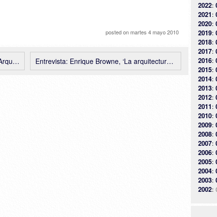
2022
:
2021
:
2020
:
posted on
martes 4 mayo 2010
2019
:
2018
:
2017
:
2016
:
ia 2010
Entrevista: Enrique Browne, ‘La arquitectura debe ser una alternativa al mundo virtual’
2015
:
2014
:
2013
:
2012
:
2011
:
2010
:
2009
:
2008
:
2007
:
2006
:
2005
:
2004
:
2003
:
2002
: