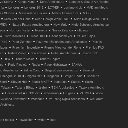
yo Sejima
Kengo Kuma
Kéré Architecture
Lacaton & Vassal Architectes
nia
Londres
Londres 2012
LOT-EK
Luciano Kruk
MAD architects
ss Studies
Massimilano Fuksas
Mateo Arquitectura
MAXXI
Mies van der Rohe
Milan Design Week 2009
Milan Design Week 2011
VRDV
Natura Futura Arquitectura
New York
Nieto Sobejano Arquitectos
eda
Norman Foster
Noruega
Nueva Zelanda
oficinas
 - Rem Koolhaas
Ordos 100
Oscar Niemeyer
Países Bajos
Perú
Peter Zumthor
Pezo von Ellrichshausen Arquitectos
Polonia
ciados
Praemium Imperiale
Premio Mies van der Rohe
Premios FAD
neo
Rafael Viñoly
rascacielos
Rebel Architecture
Reino Unido
REX
Richard Meier
Richard Rogers
tos
Rudy Ricciotti
Rusia
Ryue Nishizawa
SANAA
o Arquitectos
SelgasCano
SelgasCano arquitectos
Senegal
Shanghai 2010
Shigeru Ban
Singapur
Smiljan Radic
Snøhetta
Boeri
Steven Holl
Studio MK27
Sudáfrica
Suecia
Suiza
Taiwan
Tatiana Bilbao
teatro
TEN Arquitectos
Tezuka Architects
a
Universidad
UNStudio
urbanismo
Uruguay
VAUMM
video
vivienda unifamiliar
viviendas
Vo Trong Nghia Architects
Wiel Arets
Architects
rir noticia
newsletter
twitter
feed