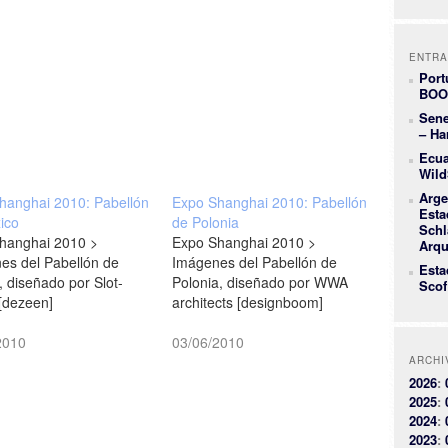
ENTRA
Port
BOO
Sene
– Ha
Ecua
Wild
Arge
hanghai 2010: Pabellón
Expo Shanghai 2010: Pabellón
Esta
ico
de Polonia
Schl
hanghai 2010 >
Expo Shanghai 2010 >
Arqu
es del Pabellón de
Imágenes del Pabellón de
Esta
 diseñado por Slot-
Polonia, diseñado por WWA
Scof
 [dezeen]
architects [designboom]
2010
03/06/2010
ARCHI
2026
:
2025
:
2024
:
2023
: