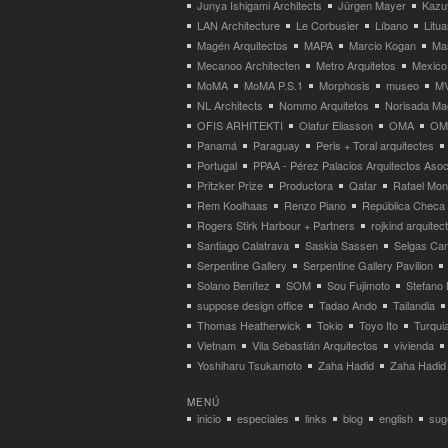
Junya Ishigami Architects
Jürgen Mayer
Kazu
LAN Architecture
Le Corbusier
Líbano
Litua
Magén Arquitectos
MAPA
Marcio Kogan
Ma
Mecanoo Architecten
Metro Arquitetos
Mexico
MoMA
MoMA P.S.1
Morphosis
museo
M
NL Architects
Nommo Arquitetos
Norisada Ma
OFIS ARHITEKTI
Olafur Eliasson
OMA
OMA
Panamá
Paraguay
Peris + Toral arquitectes
Portugal
PPAA - Pérez Palacios Arquitectos Aso
Pritzker Prize
Productora
Qatar
Rafael Mo
Rem Koolhaas
Renzo Piano
República Checa
Rogers Stirk Harbour + Partners
rojkind arquitec
Santiago Calatrava
Saskia Sassen
Selgas Can
Serpentine Gallery
Serpentine Gallery Pavilion
Solano Benítez
SOM
Sou Fujimoto
Stefano 
suppose design office
Tadao Ando
Tailandia
Thomas Heatherwick
Tokio
Toyo Ito
Turqui
Vietnam
Vila Sebastián Arquitectos
vivienda
Yoshiharu Tsukamoto
Zaha Hadid
Zaha Hadid 
MENÚ
inicio
especiales
links
blog
english
suge