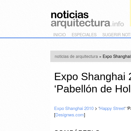
Main menu
Skip to primary content
Skip to secondary content
INICIO
ESPECIALES
SUGERIR NOT
noticias de arquitectura
»
Expo Shanghai 
Expo Shanghai 2
‘Pabellón de Ho
Expo Shanghai 2010
> ‘
Happy Street
‘ ‘
[
Designws.com
]