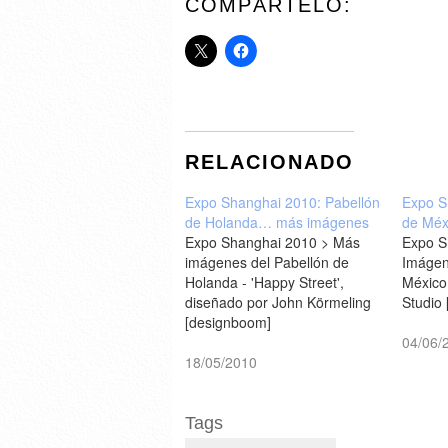
COMPÁRTELO:
RELACIONADO
Expo Shanghai 2010: Pabellón
Expo S
de Holanda… más imágenes
de Méx
Expo Shanghai 2010 > Más
Expo S
imágenes del Pabellón de
Imágen
Holanda - 'Happy Street',
México,
diseñado por John Körmeling
Studio
[designboom]
04/06/
18/05/2010
Tags