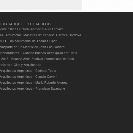
ICIASARQUITECTURA/BLOG
ntal 'Chez Le Corbusier' de Olivier Lemaire
ina. Arquitectas. Maestras del espacio: Carmen Córdova
LE - un documental de Thomas Piper
alaparte en 'Le Mépris' de Jean-Luc Godard
rroboradores... Cuando Buenos Aires quiso ser París
 2018 - Buenos Aires Festival Internacional de Cine
ndiente > Cine y Arquitectura
Arquitectos Argentinos - Clorindo Testa
 Arquitectos Argentinos - Claudio Caveri
 Arquitectos Argentinos - Mario Roberto Álvarez
 Arquitectos Argentinos - Francisco Salamone