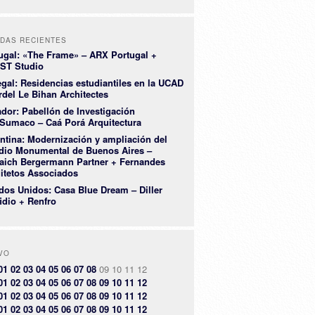
DAS RECIENTES
ugal: «The Frame» – ARX Portugal +
ST Studio
gal: Residencias estudiantiles en la UCAD
rdel Le Bihan Architectes
dor: Pabellón de Investigación
Sumaco – Caá Porá Arquitectura
ntina: Modernización y ampliación del
dio Monumental de Buenos Aires –
aich Bergermann Partner + Fernandes
itetos Associados
dos Unidos: Casa Blue Dream – Diller
idio + Renfro
VO
01
02
03
04
05
06
07
08
09
10
11
12
01
02
03
04
05
06
07
08
09
10
11
12
01
02
03
04
05
06
07
08
09
10
11
12
01
02
03
04
05
06
07
08
09
10
11
12