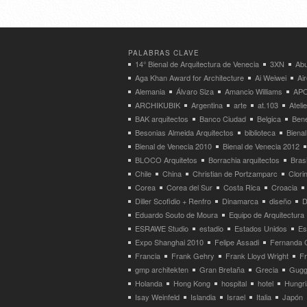
PALABRAS CLAVE
14° Bienal de Arquitectura de Venecia
3XN
Abu
Aga Khan Award for Architecture
Ai Weiwei
Ai
Alemania
Álvaro Siza
Amancio Williams
APO
ARCHIKUBIK
Argentina
arte
at.103
Atel
BAK arquitectos
Banco Ciudad
Belgica
Bene
Besonias Almeida Arquitectos
biblioteca
Bienal
Bienal de Venecia 2010
Bienal de Venecia 2012
BLOCO Arquitetos
Borrachia arquitectos
Brasi
Chile
China
Christian de Portzamparc
Clori
Corea
Corea del Sur
Costa Rica
Croacia
Diller Scofidio + Renfro
Dinamarca
diseño
D
Eduardo Souto de Moura
Equipo de Arquitectura
ESRAWE Studio
estadio
Estados Unidos
Es
Expo Shanghai 2010
Felipe Assadi
Fernanda 
Francia
Frank Gehry
Frank Lloyd Wright
F
gmp architekten
Gran Bretaña
Grecia
Gugg
Holanda
Hong Kong
hospital
hotel
Hungri
Isay Weinfeld
Islandia
Israel
Italia
Japón