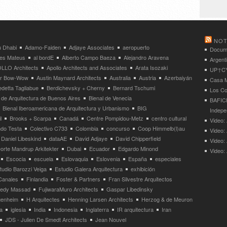
NOT
 Dhabi
Adamo-Faiden
Adjaye Associates
aeropuerto
Docume
res Mateus
al bordE
Alberto Campo Baeza
Alejandro Aravena
Argent
LLO Architects
Apollo Architects and Associates
Arata Isozaki
UP↑CYC
ier Bow-Wow
Austin Maynard Architects
Australia
Austria
Azerbaiyán
Casa M
detta Tagliabue
Berdichevsky + Cherny
Bernard Tschumi
Los Co
 de Arquitectura de Buenos Aires
Bienal de Venecia
BAFICI
Bienal Iberoamericana de Arquitectura y Urbanismo
BIG
Indepe
l
Brooks + Scarpa
Canadá
Centre Pompidou-Metz
centro cultural
Video: 
ndo Testa
Colectivo C733
Colombia
concurso
Coop Himmelb(l)au
Video:
Daniel Libeskind
dataAE
David Adjaye
David Chipperfield
Video:
orte Mandrup Arkitekter
Dubai
Ecuador
Edgardo Minond
Video:
Escocia
escuela
Eslovaquia
Eslovenia
España
especiales
tudio Barozzi Veiga
Estudio Galera Arquitectura
exhibición
Canales
Finlandia
Foster & Partners
Fran Silvestre Arquitectos
redy Massad
FujiwaraMuro Architects
Gaspar Libedinsky
enheim
H Arquitectes
Henning Larsen Architects
Herzog & de Meuron
a
iglesia
India
Indonesia
Inglaterra
IR arquitectura
Iran
JDS - Julien De Smedt Architects
Jean Nouvel