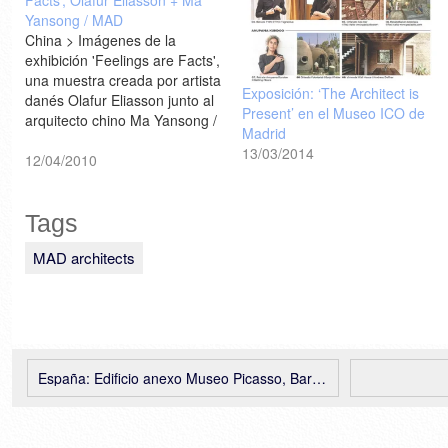
Facts’, Olafur Eliasson + Ma
Yansong / MAD
China > Imágenes de la
exhibición 'Feelings are Facts',
una muestra creada por artista
Exposición: ‘The Architect is
danés Olafur Eliasson junto al
Present’ en el Museo ICO de
arquitecto chino Ma Yansong /
Madrid
MAD, en el Ullens Center for
13/03/2014
Contemporary Art (UCCA) de
12/04/2010
Beijing [designboom]
Tags
MAD architects
España: Edificio anexo Museo Picasso, Barcelona – GARCÉS – DE SETA – BONET Arquitectos