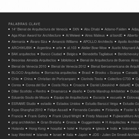
PALABRAS CLAVE
14° Bienal de Arquitectura de Venecia
3XN
Abu Dhabi
Adamo-Faiden
Adja
Aga Khan Award for Architecture
Ai Weiwei
Aires Mateus
al bordE
Albert
Alemania
Álvaro Siza
Amancio Williams
APOLLO Architects
Apollo Archit
ARCHIKUBIK
Argentina
arte
at.103
Atelier Bow-Wow
Austin Maynard Ar
BAK arquitectos
Banco Ciudad
Belgica
Benedetta Tagliabue
Berdichevsky
Besonias Almeida Arquitectos
biblioteca
Bienal de Arquitectura de Buenos Aires
Bienal de Venecia 2010
Bienal de Venecia 2012
Bienal Iberoamericana de Arqui
BLOCO Arquitetos
Borrachia arquitectos
Brasil
Brooks + Scarpa
Canadá
Chile
China
Christian de Portzamparc
Clorindo Testa
Colectivo C733
C
Corea
Corea del Sur
Costa Rica
Croacia
Daniel Libeskind
dataAE
Da
Diller Scofidio + Renfro
Dinamarca
diseño
Dorte Mandrup Arkitekter
Dubai
Eduardo Souto de Moura
Equipo de Arquitectura
Escocia
escuela
Eslovaq
ESRAWE Studio
estadio
Estados Unidos
Estudio Barozzi Veiga
Estudio Ga
Expo Shanghai 2010
Felipe Assadi
Fernanda Canales
Finlandia
Foster & 
Francia
Frank Gehry
Frank Lloyd Wright
Fredy Massad
FujiwaraMuro Arc
gmp architekten
Gran Bretaña
Grecia
Guggenheim
H Arquitectes
Henni
Holanda
Hong Kong
hospital
hotel
Hungria
iglesia
India
Indonesia
Isay Weinfeld
Islandia
Israel
Italia
Japón
JDS - Julien De Smedt Archite