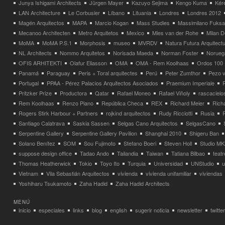
Junya Ishigami Architects
Jürgen Mayer
Kazuyo Sejima
Kengo Kuma
Kéré
LAN Architecture
Le Corbusier
Líbano
Lituania
Londres
Londres 2012
Magén Arquitectos
MAPA
Marcio Kogan
Mass Studies
Massimilano Fuks
Mecanoo Architecten
Metro Arquitetos
Mexico
Mies van der Rohe
Milan 
MoMA
MoMA P.S.1
Morphosis
museo
MVRDV
Natura Futura Arquitect
NL Architects
Nommo Arquitetos
Norisada Maeda
Norman Foster
Norueg
OFIS ARHITEKTI
Olafur Eliasson
OMA
OMA - Rem Koolhaas
Ordos 100
Panamá
Paraguay
Peris + Toral arquitectes
Perú
Peter Zumthor
Pezo v
Portugal
PPAA - Pérez Palacios Arquitectos Asociados
Praemium Imperiale
Pritzker Prize
Productora
Qatar
Rafael Moneo
Rafael Viñoly
rascacielo
Rem Koolhaas
Renzo Piano
República Checa
REX
Richard Meier
Rich
Rogers Stirk Harbour + Partners
rojkind arquitectos
Rudy Ricciotti
Rusia
Santiago Calatrava
Saskia Sassen
Selgas Cano Arquitectos
SelgasCano
Serpentine Gallery
Serpentine Gallery Pavilion
Shanghai 2010
Shigeru Ban
Solano Benítez
SOM
Sou Fujimoto
Stefano Boeri
Steven Holl
Studio MK
suppose design office
Tadao Ando
Tailandia
Taiwan
Tatiana Bilbao
teatr
Thomas Heatherwick
Tokio
Toyo Ito
Turquia
Universidad
UNStudio
u
Vietnam
Vila Sebastián Arquitectos
vivienda
vivienda unifamiliar
viviendas
Yoshiharu Tsukamoto
Zaha Hadid
Zaha Hadid Architects
MENÚ
inicio
especiales
links
blog
english
sugerir noticia
newsletter
twitter