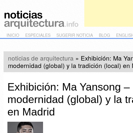
Main menu
Skip to primary content
Skip to secondary content
INICIO
ESPECIALES
SUGERIR NOTICIA
BLOG
ENGLIS
noticias de arquitectura
»
Exhibición: Ma Ya
modernidad (global) y la tradición (local) en
Exhibición: Ma Yansong – 
modernidad (global) y la tr
en Madrid