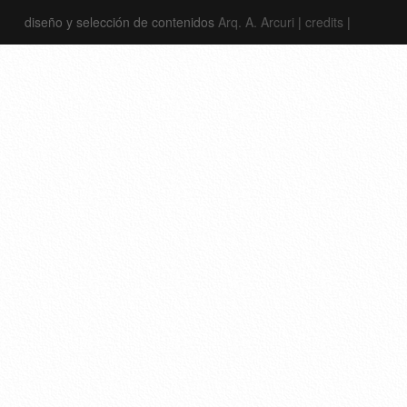
diseño y selección de contenidos
Arq. A. Arcuri
|
credits
|