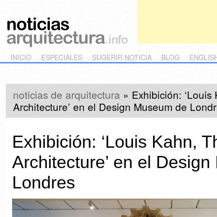
Main menu
Skip to primary content
Skip to secondary content
INICIO
ESPECIALES
SUGERIR NOTICIA
BLOG
ENGLIS
noticias de arquitectura
»
Exhibición: ‘Louis
Architecture’ en el Design Museum de Lond
Exhibición: ‘Louis Kahn, 
Architecture’ en el Desig
Londres