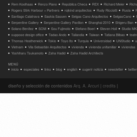
Rem Koolhaas
Renzo Piano
República Checa
REX
Richard Meier
Rich
Rogers Stirk Harbour + Partners
rojkind arquitectos
Rudy Ricciotti
Rusia
Santiago Calatrava
Saskia Sassen
Selgas Cano Arquitectos
SelgasCano
Serpentine Gallery
Serpentine Gallery Pavilion
Shanghai 2010
Shigeru Ban
Solano Benítez
SOM
Sou Fujimoto
Stefano Boeri
Steven Holl
Studio MK
suppose design office
Tadao Ando
Tailandia
Taiwan
Tatiana Bilbao
teatr
Thomas Heatherwick
Tokio
Toyo Ito
Turquia
Universidad
UNStudio
u
Vietnam
Vila Sebastián Arquitectos
vivienda
vivienda unifamiliar
viviendas
Yoshiharu Tsukamoto
Zaha Hadid
Zaha Hadid Architects
MENÚ
inicio
especiales
links
blog
english
sugerir noticia
newsletter
twitter
diseño y selección de contenidos
Arq. A. Arcuri
|
credits
|