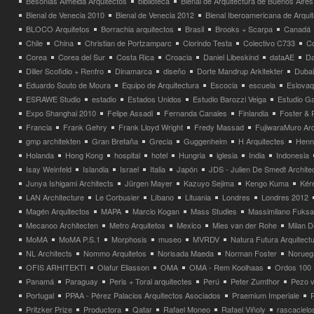
Besonias Almeida Arquitectos
biblioteca
Bienal de Arquitectura de Buenos Aires
Bienal de Venecia 2010
Bienal de Venecia 2012
Bienal Iberoamericana de Arqui
BLOCO Arquitetos
Borrachia arquitectos
Brasil
Brooks + Scarpa
Canadá
Chile
China
Christian de Portzamparc
Clorindo Testa
Colectivo C733
C
Corea
Corea del Sur
Costa Rica
Croacia
Daniel Libeskind
dataAE
Da
Diller Scofidio + Renfro
Dinamarca
diseño
Dorte Mandrup Arkitekter
Dubai
Eduardo Souto de Moura
Equipo de Arquitectura
Escocia
escuela
Eslovaq
ESRAWE Studio
estadio
Estados Unidos
Estudio Barozzi Veiga
Estudio Ga
Expo Shanghai 2010
Felipe Assadi
Fernanda Canales
Finlandia
Foster & 
Francia
Frank Gehry
Frank Lloyd Wright
Fredy Massad
FujiwaraMuro Arc
gmp architekten
Gran Bretaña
Grecia
Guggenheim
H Arquitectes
Henni
Holanda
Hong Kong
hospital
hotel
Hungria
iglesia
India
Indonesia
Isay Weinfeld
Islandia
Israel
Italia
Japón
JDS - Julien De Smedt Archite
Junya Ishigami Architects
Jürgen Mayer
Kazuyo Sejima
Kengo Kuma
Kéré
LAN Architecture
Le Corbusier
Líbano
Lituania
Londres
Londres 2012
Magén Arquitectos
MAPA
Marcio Kogan
Mass Studies
Massimilano Fuks
Mecanoo Architecten
Metro Arquitetos
Mexico
Mies van der Rohe
Milan 
MoMA
MoMA P.S.1
Morphosis
museo
MVRDV
Natura Futura Arquitect
NL Architects
Nommo Arquitetos
Norisada Maeda
Norman Foster
Norueg
OFIS ARHITEKTI
Olafur Eliasson
OMA
OMA - Rem Koolhaas
Ordos 100
Panamá
Paraguay
Peris + Toral arquitectes
Perú
Peter Zumthor
Pezo v
Portugal
PPAA - Pérez Palacios Arquitectos Asociados
Praemium Imperiale
Pritzker Prize
Productora
Qatar
Rafael Moneo
Rafael Viñoly
rascacielo