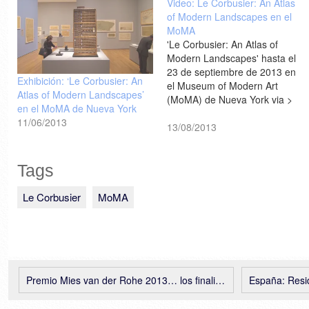
Video: Le Corbusier: An Atlas
of Modern Landscapes en el
MoMA
'Le Corbusier: An Atlas of
Modern Landscapes' hasta el
23 de septiembre de 2013 en
Exhibición: ‘Le Corbusier: An
el Museum of Modern Art
Atlas of Modern Landscapes’
(MoMA) de Nueva York via >
en el MoMA de Nueva York
archiworld.tv Previamente en
11/06/2013
NA >>>
13/08/2013
Tags
Le Corbusier
MoMA
Premio Mies van der Rohe 2013… los finalistas
España: Residencia e