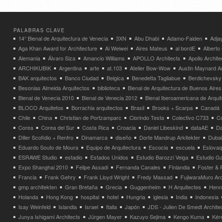
PALABRAS CLAVE
14° Bienal de Arquitectura de Venecia
3XN
Abu Dhabi
Adamo-Faiden
Adja
Aga Khan Award for Architecture
Ai Weiwei
Aires Mateus
al bordE
Albert
Alemania
Álvaro Siza
Amancio Williams
APOLLO Architects
Apollo Archit
ARCHIKUBIK
Argentina
arte
at.103
Atelier Bow-Wow
Austin Maynard Ar
BAK arquitectos
Banco Ciudad
Belgica
Benedetta Tagliabue
Berdichevsky
Besonias Almeida Arquitectos
biblioteca
Bienal de Arquitectura de Buenos Aires
Bienal de Venecia 2010
Bienal de Venecia 2012
Bienal Iberoamericana de Arqui
BLOCO Arquitetos
Borrachia arquitectos
Brasil
Brooks + Scarpa
Canadá
Chile
China
Christian de Portzamparc
Clorindo Testa
Colectivo C733
C
Corea
Corea del Sur
Costa Rica
Croacia
Daniel Libeskind
dataAE
Da
Diller Scofidio + Renfro
Dinamarca
diseño
Dorte Mandrup Arkitekter
Dubai
Eduardo Souto de Moura
Equipo de Arquitectura
Escocia
escuela
Eslovaq
ESRAWE Studio
estadio
Estados Unidos
Estudio Barozzi Veiga
Estudio Ga
Expo Shanghai 2010
Felipe Assadi
Fernanda Canales
Finlandia
Foster & 
Francia
Frank Gehry
Frank Lloyd Wright
Fredy Massad
FujiwaraMuro Arc
gmp architekten
Gran Bretaña
Grecia
Guggenheim
H Arquitectes
Henni
Holanda
Hong Kong
hospital
hotel
Hungria
iglesia
India
Indonesia
Isay Weinfeld
Islandia
Israel
Italia
Japón
JDS - Julien De Smedt Archite
Junya Ishigami Architects
Jürgen Mayer
Kazuyo Sejima
Kengo Kuma
Kéré