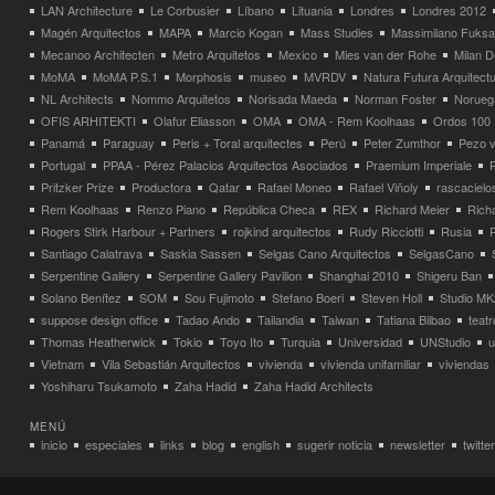
LAN Architecture
Le Corbusier
Líbano
Lituania
Londres
Londres 2012
Magén Arquitectos
MAPA
Marcio Kogan
Mass Studies
Massimilano Fuks
Mecanoo Architecten
Metro Arquitetos
Mexico
Mies van der Rohe
Milan 
MoMA
MoMA P.S.1
Morphosis
museo
MVRDV
Natura Futura Arquitect
NL Architects
Nommo Arquitetos
Norisada Maeda
Norman Foster
Norueg
OFIS ARHITEKTI
Olafur Eliasson
OMA
OMA - Rem Koolhaas
Ordos 100
Panamá
Paraguay
Peris + Toral arquitectes
Perú
Peter Zumthor
Pezo v
Portugal
PPAA - Pérez Palacios Arquitectos Asociados
Praemium Imperiale
Pritzker Prize
Productora
Qatar
Rafael Moneo
Rafael Viñoly
rascacielo
Rem Koolhaas
Renzo Piano
República Checa
REX
Richard Meier
Rich
Rogers Stirk Harbour + Partners
rojkind arquitectos
Rudy Ricciotti
Rusia
Santiago Calatrava
Saskia Sassen
Selgas Cano Arquitectos
SelgasCano
Serpentine Gallery
Serpentine Gallery Pavilion
Shanghai 2010
Shigeru Ban
Solano Benítez
SOM
Sou Fujimoto
Stefano Boeri
Steven Holl
Studio MK
suppose design office
Tadao Ando
Tailandia
Taiwan
Tatiana Bilbao
teatr
Thomas Heatherwick
Tokio
Toyo Ito
Turquia
Universidad
UNStudio
u
Vietnam
Vila Sebastián Arquitectos
vivienda
vivienda unifamiliar
viviendas
Yoshiharu Tsukamoto
Zaha Hadid
Zaha Hadid Architects
MENÚ
inicio
especiales
links
blog
english
sugerir noticia
newsletter
twitter