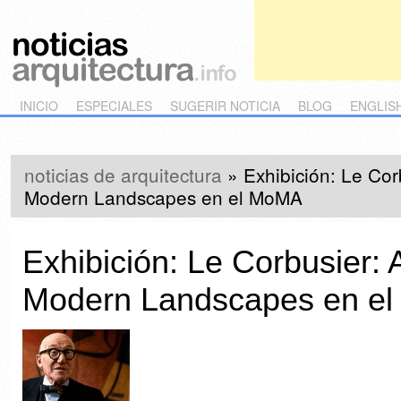
Main menu
Skip to primary content
Skip to secondary content
INICIO
ESPECIALES
SUGERIR NOTICIA
BLOG
ENGLIS
noticias de arquitectura
»
Exhibición: Le Cor
Modern Landscapes en el MoMA
Exhibición: Le Corbusier: A
Modern Landscapes en e