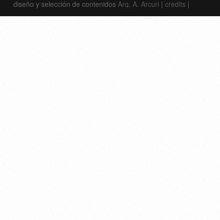
diseño y selección de contenidos
Arq. A. Arcuri
|
credits
|