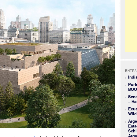
ENTRA
Indi
Port
BOO
Sene
– Ha
Ecua
Wild
Arge
Esta
Schl
Arqu