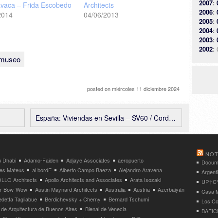
2007
:
vaca – Frida Escobedo
Architects
2006
:
2014
04/06/2013
2005
:
2004
:
2003
:
2002
:
museo
posted on
miércoles 11 diciembre 2024
España: Viviendas en Sevilla – SV60 / Cordón & Liñán Arquitectos
NOT
 Dhabi
Adamo-Faiden
Adjaye Associates
aeropuerto
Docume
res Mateus
al bordE
Alberto Campo Baeza
Alejandro Aravena
Argent
LLO Architects
Apollo Architects and Associates
Arata Isozaki
UP↑CYC
ier Bow-Wow
Austin Maynard Architects
Australia
Austria
Azerbaiyán
Casa M
detta Tagliabue
Berdichevsky + Cherny
Bernard Tschumi
Los Co
 de Arquitectura de Buenos Aires
Bienal de Venecia
BAFICI