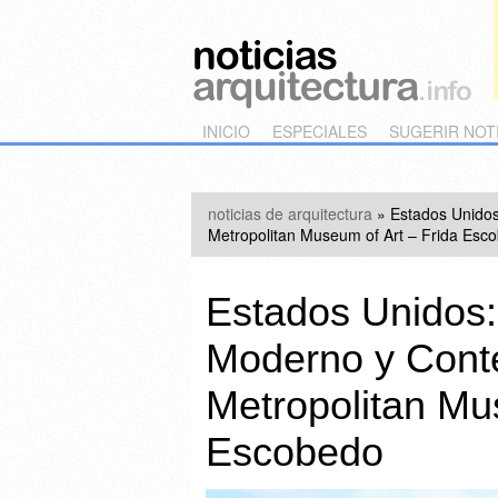
Main menu
Skip to primary content
Skip to secondary content
INICIO
ESPECIALES
SUGERIR NOT
noticias de arquitectura
»
Estados Unido
Metropolitan Museum of Art – Frida Esc
Estados Unidos:
Moderno y Cont
Metropolitan Mu
Escobedo