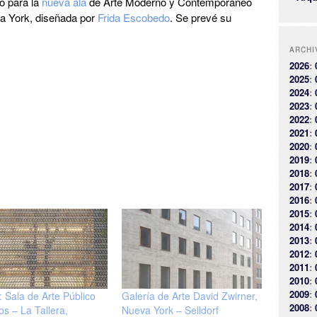
o para la
nueva ala
de Arte Moderno y Contemporáneo
 York, diseñada por
Frida Escobedo
. Se prevé su
ARCHI
2026
:
2025
:
2024
:
2023
:
2022
:
2021
:
2020
:
2019
:
2018
:
2017
:
2016
:
2015
:
2014
:
2013
:
2012
:
2011
:
2010
:
2009
:
 Sala de Arte Público
Galería de Arte David Zwirner,
2008
:
os – La Tallera,
Nueva York – Selldorf