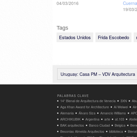
04/03/2016
Cuerna
19/03/
Tags
Estados Unidos
Frida Escobedo
Uruguay: Casa PM – VDV Arquitectura
PALABRAS CLAVE
14° Bienal de Arquitectura de Venecia
3XN
Abu
Aga Khan Award for Architecture
Ai Weiwei
Ai
Alemania
Álvaro Siza
Amancio Williams
APO
ARCHIKUBIK
Argentina
arte
at.103
Atel
BAK arquitectos
Banco Ciudad
Belgica
Bene
Besonias Almeida Arquitectos
biblioteca
Bienal