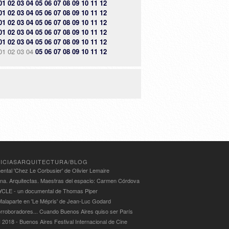
01
02
03
04
05
06
07
08
09
10
11
12
01
02
03
04
05
06
07
08
09
10
11
12
01
02
03
04
05
06
07
08
09
10
11
12
01
02
03
04
05
06
07
08
09
10
11
12
01
02
03
04
05
06
07
08
09
10
11
12
01
02
03
04
05
06
07
08
09
10
11
12
ICIASARQUITECTURA/BLOG
ntal 'Chez Le Corbusier' de Olivier Lemaire
ina. Arquitectas. Maestras del espacio: Carmen Córdova
LE - un documental de Thomas Piper
alaparte en 'Le Mépris' de Jean-Luc Godard
rroboradores... Cuando Buenos Aires quiso ser París
 2018 - Buenos Aires Festival Internacional de Cine