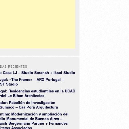
DAS RECIENTES
a: Casa LJ – Studio Saransh + Iksoi Studio
ugal: «The Frame» – ARX Portugal +
ST Studio
gal: Residencias estudiantiles en la UCAD
rdel Le Bihan Architectes
dor: Pabellón de Investigación
Sumaco – Caá Porá Arquitectura
ntina: Modernización y ampliación del
dio Monumental de Buenos Aires –
aich Bergermann Partner + Fernandes
itetos Associados