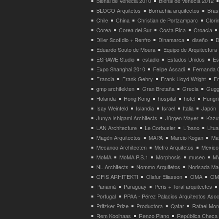
Bienal de Venecia 2010
Bienal de Venecia 2012
BLOCO Arquitetos
Borrachia arquitectos
Brasi
Chile
China
Christian de Portzamparc
Clori
Corea
Corea del Sur
Costa Rica
Croacia
Diller Scofidio + Renfro
Dinamarca
diseño
D
Eduardo Souto de Moura
Equipo de Arquitectura
ESRAWE Studio
estadio
Estados Unidos
Es
Expo Shanghai 2010
Felipe Assadi
Fernanda 
Francia
Frank Gehry
Frank Lloyd Wright
F
gmp architekten
Gran Bretaña
Grecia
Gugg
Holanda
Hong Kong
hospital
hotel
Hungri
Isay Weinfeld
Islandia
Israel
Italia
Japón
Junya Ishigami Architects
Jürgen Mayer
Kazu
LAN Architecture
Le Corbusier
Líbano
Litua
Magén Arquitectos
MAPA
Marcio Kogan
Ma
Mecanoo Architecten
Metro Arquitetos
Mexico
MoMA
MoMA P.S.1
Morphosis
museo
M
NL Architects
Nommo Arquitetos
Norisada Ma
OFIS ARHITEKTI
Olafur Eliasson
OMA
OMA
Panamá
Paraguay
Peris + Toral arquitectes
Portugal
PPAA - Pérez Palacios Arquitectos Aso
Pritzker Prize
Productora
Qatar
Rafael Mo
Rem Koolhaas
Renzo Piano
República Checa