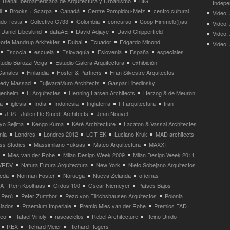
Bienal Iberoamericana de Arquitectura y Urbanismo
BIG
Indepe
l
Brooks + Scarpa
Canadá
Centre Pompidou-Metz
centro cultural
Video: 
ndo Testa
Colectivo C733
Colombia
concurso
Coop Himmelb(l)au
Video:
Daniel Libeskind
dataAE
David Adjaye
David Chipperfield
Video:
orte Mandrup Arkitekter
Dubai
Ecuador
Edgardo Minond
Video:
Escocia
escuela
Eslovaquia
Eslovenia
España
especiales
tudio Barozzi Veiga
Estudio Galera Arquitectura
exhibición
Canales
Finlandia
Foster & Partners
Fran Silvestre Arquitectos
redy Massad
FujiwaraMuro Architects
Gaspar Libedinsky
enheim
H Arquitectes
Henning Larsen Architects
Herzog & de Meuron
a
iglesia
India
Indonesia
Inglaterra
IR arquitectura
Iran
JDS - Julien De Smedt Architects
Jean Nouvel
yo Sejima
Kengo Kuma
Kéré Architecture
Lacaton & Vassal Architectes
nia
Londres
Londres 2012
LOT-EK
Luciano Kruk
MAD architects
ss Studies
Massimilano Fuksas
Mateo Arquitectura
MAXXI
Mies van der Rohe
Milan Design Week 2009
Milan Design Week 2011
VRDV
Natura Futura Arquitectura
New York
Nieto Sobejano Arquitectos
eda
Norman Foster
Noruega
Nueva Zelanda
oficinas
 - Rem Koolhaas
Ordos 100
Oscar Niemeyer
Países Bajos
Perú
Peter Zumthor
Pezo von Ellrichshausen Arquitectos
Polonia
ciados
Praemium Imperiale
Premio Mies van der Rohe
Premios FAD
neo
Rafael Viñoly
rascacielos
Rebel Architecture
Reino Unido
REX
Richard Meier
Richard Rogers