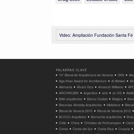
Video: Ampliación Fundación Santa Fé de Bogotá, Colombia – El Equipo Ma
PALABRAS CLAVE
14° Bienal de Arquitectura de Venecia
3XN
Abu
Aga Khan Award for Architecture
Ai Weiwei
Ai
Alemania
Álvaro Siza
Amancio Williams
APO
ARCHIKUBIK
Argentina
arte
at.103
Atel
BAK arquitectos
Banco Ciudad
Belgica
Bene
Besonias Almeida Arquitectos
biblioteca
Bienal
Bienal de Venecia 2010
Bienal de Venecia 2012
BLOCO Arquitetos
Borrachia arquitectos
Brasi
Chile
China
Christian de Portzamparc
Clori
Corea
Corea del Sur
Costa Rica
Croacia