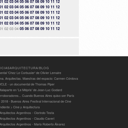
01
02
03
04
05
06
07
08
09
10
11
12
01
02
03
04
05
06
07
08
09
10
11
12
01
02
03
04
05
06
07
08
09
10
11
12
01
02
03
04
05
06
07
08
09
10
11
12
01
02
03
04
05
06
07
08
09
10
11
12
01
02
03
04
05
06
07
08
09
10
11
12
ICIASARQUITECTURA/BLOG
ntal 'Chez Le Corbusier' de Olivier Lemaire
ina. Arquitectas. Maestras del espacio: Carmen Córdova
LE - un documental de Thomas Piper
alaparte en 'Le Mépris' de Jean-Luc Godard
rroboradores... Cuando Buenos Aires quiso ser París
 2018 - Buenos Aires Festival Internacional de Cine
ndiente > Cine y Arquitectura
Arquitectos Argentinos - Clorindo Testa
 Arquitectos Argentinos - Claudio Caveri
 Arquitectos Argentinos - Mario Roberto Álvarez