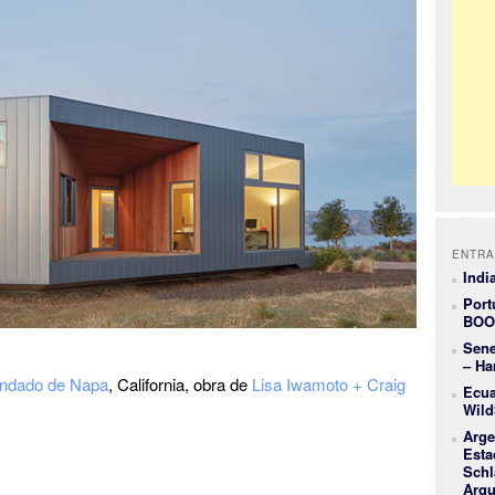
ENTRA
Indi
Port
BOO
Sene
– Ha
ndado de Napa
, California, obra de
Lisa Iwamoto + Craig
Ecua
Wild
Arge
Esta
Schl
Arqu