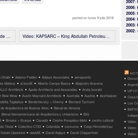
2007
:
2006
:
2005
:
posted on
lunes 9 julio 2018
2004
:
2003
:
2002
:
zzanti
Video: KAPSARC – King Abdullah Petroleum Studies And Research Center, Riyadh, Arabia Saudita – Zaha Hadid Architects
NOT
 Dhabi
Adamo-Faiden
Adjaye Associates
aeropuerto
Docume
res Mateus
al bordE
Alberto Campo Baeza
Alejandro Aravena
Argent
LLO Architects
Apollo Architects and Associates
Arata Isozaki
UP↑CYC
ier Bow-Wow
Austin Maynard Architects
Australia
Austria
Azerbaiyán
Casa M
detta Tagliabue
Berdichevsky + Cherny
Bernard Tschumi
Los Co
 de Arquitectura de Buenos Aires
Bienal de Venecia
BAFICI
Bienal Iberoamericana de Arquitectura y Urbanismo
BIG
Indepe
l
Brooks + Scarpa
Canadá
Centre Pompidou-Metz
centro cultural
Video: 
ndo Testa
Colectivo C733
Colombia
concurso
Coop Himmelb(l)au
Video:
Daniel Libeskind
dataAE
David Adjaye
David Chipperfield
Video: