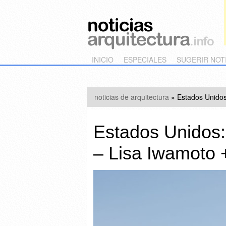
Main menu
Skip to primary content
Skip to secondary content
INICIO
ESPECIALES
SUGERIR NOT
noticias de arquitectura
»
Estados Unidos
Estados Unidos:
– Lisa Iwamoto +