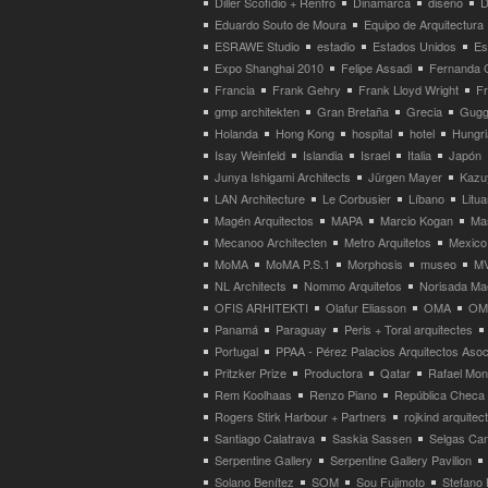
Diller Scofidio + Renfro
Dinamarca
diseño
D
Eduardo Souto de Moura
Equipo de Arquitectura
ESRAWE Studio
estadio
Estados Unidos
Es
Expo Shanghai 2010
Felipe Assadi
Fernanda 
Francia
Frank Gehry
Frank Lloyd Wright
F
gmp architekten
Gran Bretaña
Grecia
Gugg
Holanda
Hong Kong
hospital
hotel
Hungri
Isay Weinfeld
Islandia
Israel
Italia
Japón
Junya Ishigami Architects
Jürgen Mayer
Kazu
LAN Architecture
Le Corbusier
Líbano
Litua
Magén Arquitectos
MAPA
Marcio Kogan
Ma
Mecanoo Architecten
Metro Arquitetos
Mexico
MoMA
MoMA P.S.1
Morphosis
museo
M
NL Architects
Nommo Arquitetos
Norisada Ma
OFIS ARHITEKTI
Olafur Eliasson
OMA
OMA
Panamá
Paraguay
Peris + Toral arquitectes
Portugal
PPAA - Pérez Palacios Arquitectos Aso
Pritzker Prize
Productora
Qatar
Rafael Mo
Rem Koolhaas
Renzo Piano
República Checa
Rogers Stirk Harbour + Partners
rojkind arquitec
Santiago Calatrava
Saskia Sassen
Selgas Can
Serpentine Gallery
Serpentine Gallery Pavilion
Solano Benítez
SOM
Sou Fujimoto
Stefano 