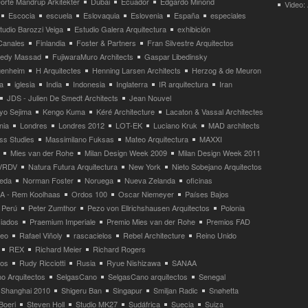
orte Mandrup Arkitekter
Dubai
Ecuador
Edgardo Minond
Video:
Escocia
escuela
Eslovaquia
Eslovenia
España
especiales
tudio Barozzi Veiga
Estudio Galera Arquitectura
exhibición
Canales
Finlandia
Foster & Partners
Fran Silvestre Arquitectos
redy Massad
FujiwaraMuro Architects
Gaspar Libedinsky
enheim
H Arquitectes
Henning Larsen Architects
Herzog & de Meuron
a
iglesia
India
Indonesia
Inglaterra
IR arquitectura
Iran
JDS - Julien De Smedt Architects
Jean Nouvel
yo Sejima
Kengo Kuma
Kéré Architecture
Lacaton & Vassal Architectes
nia
Londres
Londres 2012
LOT-EK
Luciano Kruk
MAD architects
ss Studies
Massimilano Fuksas
Mateo Arquitectura
MAXXI
Mies van der Rohe
Milan Design Week 2009
Milan Design Week 2011
VRDV
Natura Futura Arquitectura
New York
Nieto Sobejano Arquitectos
eda
Norman Foster
Noruega
Nueva Zelanda
oficinas
 - Rem Koolhaas
Ordos 100
Oscar Niemeyer
Países Bajos
Perú
Peter Zumthor
Pezo von Ellrichshausen Arquitectos
Polonia
ciados
Praemium Imperiale
Premio Mies van der Rohe
Premios FAD
neo
Rafael Viñoly
rascacielos
Rebel Architecture
Reino Unido
REX
Richard Meier
Richard Rogers
tos
Rudy Ricciotti
Rusia
Ryue Nishizawa
SANAA
o Arquitectos
SelgasCano
SelgasCano arquitectos
Senegal
Shanghai 2010
Shigeru Ban
Singapur
Smiljan Radic
Snøhetta
Boeri
Steven Holl
Studio MK27
Sudáfrica
Suecia
Suiza