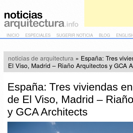
Main menu
Skip to primary content
Skip to secondary content
INICIO
ESPECIALES
SUGERIR NOTICIA
BLOG
ENGLIS
noticias de arquitectura
»
España: Tres vivie
El Viso, Madrid – Riaño Arquitectos y GCA A
España: Tres viviendas en
de El Viso, Madrid – Riaño
y GCA Architects