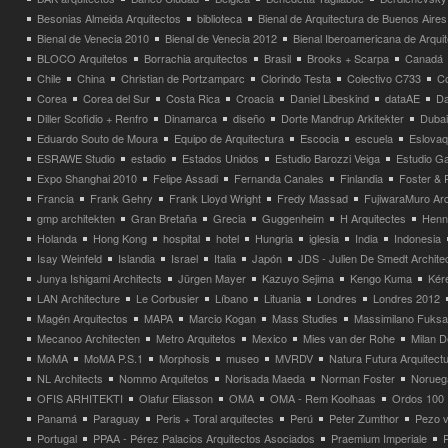
Besonias Almeida Arquitectos
biblioteca
Bienal de Arquitectura de Buenos Aires
Bienal de Venecia 2010
Bienal de Venecia 2012
Bienal Iberoamericana de Arqui
BLOCO Arquitetos
Borrachia arquitectos
Brasil
Brooks + Scarpa
Canadá
Chile
China
Christian de Portzamparc
Clorindo Testa
Colectivo C733
C
Corea
Corea del Sur
Costa Rica
Croacia
Daniel Libeskind
dataAE
Da
Diller Scofidio + Renfro
Dinamarca
diseño
Dorte Mandrup Arkitekter
Dubai
Eduardo Souto de Moura
Equipo de Arquitectura
Escocia
escuela
Eslovaq
ESRAWE Studio
estadio
Estados Unidos
Estudio Barozzi Veiga
Estudio Ga
Expo Shanghai 2010
Felipe Assadi
Fernanda Canales
Finlandia
Foster & 
Francia
Frank Gehry
Frank Lloyd Wright
Fredy Massad
FujiwaraMuro Arc
gmp architekten
Gran Bretaña
Grecia
Guggenheim
H Arquitectes
Henni
Holanda
Hong Kong
hospital
hotel
Hungria
iglesia
India
Indonesia
Isay Weinfeld
Islandia
Israel
Italia
Japón
JDS - Julien De Smedt Archite
Junya Ishigami Architects
Jürgen Mayer
Kazuyo Sejima
Kengo Kuma
Kéré
LAN Architecture
Le Corbusier
Líbano
Lituania
Londres
Londres 2012
Magén Arquitectos
MAPA
Marcio Kogan
Mass Studies
Massimilano Fuks
Mecanoo Architecten
Metro Arquitetos
Mexico
Mies van der Rohe
Milan 
MoMA
MoMA P.S.1
Morphosis
museo
MVRDV
Natura Futura Arquitect
NL Architects
Nommo Arquitetos
Norisada Maeda
Norman Foster
Norueg
OFIS ARHITEKTI
Olafur Eliasson
OMA
OMA - Rem Koolhaas
Ordos 100
Panamá
Paraguay
Peris + Toral arquitectes
Perú
Peter Zumthor
Pezo v
Portugal
PPAA - Pérez Palacios Arquitectos Asociados
Praemium Imperiale