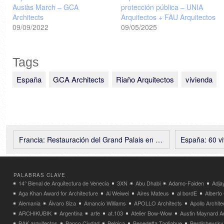
Ausiàs March – GCA
protección pública – UNIA
Architects
Arquitectos + FAU Arquitectos
09/09/2022
09/05/2025
Tags
España
GCA Architects
Riaño Arquitectos
vivienda
Francia: Restauración del Grand Palais en Paris – Chatillon Architectes
España: 60 viviendas sociales, Bl
PALABRAS CLAVE
14° Bienal de Arquitectura de Venecia
3XN
Abu Dhabi
Adamo-Faiden
Adja
Aga Khan Award for Architecture
Ai Weiwei
Aires Mateus
al bordE
Albert
Alemania
Álvaro Siza
Amancio Williams
APOLLO Architects
Apollo Archit
ARCHIKUBIK
Argentina
arte
at.103
Atelier Bow-Wow
Austin Maynard Ar
BAK arquitectos
Banco Ciudad
Belgica
Benedetta Tagliabue
Berdichevsky