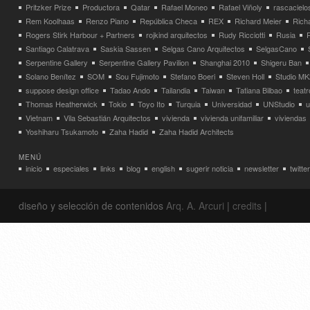
Pritzker Prize
Productora
Qatar
Rafael Moneo
Rafael Viñoly
rascacielo
Rem Koolhaas
Renzo Piano
República Checa
REX
Richard Meier
Rich
Rogers Stirk Harbour + Partners
rojkind arquitectos
Rudy Ricciotti
Rusia
Santiago Calatrava
Saskia Sassen
Selgas Cano Arquitectos
SelgasCano
Serpentine Gallery
Serpentine Gallery Pavilion
Shanghai 2010
Shigeru Ban
Solano Benítez
SOM
Sou Fujimoto
Stefano Boeri
Steven Holl
Studio MK
suppose design office
Tadao Ando
Tailandia
Taiwan
Tatiana Bilbao
teatr
Thomas Heatherwick
Tokio
Toyo Ito
Turquia
Universidad
UNStudio
u
Vietnam
Vila Sebastián Arquitectos
vivienda
vivienda unifamiliar
viviendas
Yoshiharu Tsukamoto
Zaha Hadid
Zaha Hadid Architects
MENÚ
inicio
especiales
links
blog
english
sugerir noticia
newsletter
twitter
diseño y selección de contenidos
Arq. A. Arcuri
|
credits
|