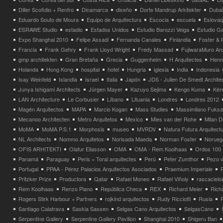
Diller Scofidio + Renfro
Dinamarca
diseño
Dorte Mandrup Arkitekter
Dubai
Eduardo Souto de Moura
Equipo de Arquitectura
Escocia
escuela
Eslovaq
ESRAWE Studio
estadio
Estados Unidos
Estudio Barozzi Veiga
Estudio Ga
Expo Shanghai 2010
Felipe Assadi
Fernanda Canales
Finlandia
Foster & 
Francia
Frank Gehry
Frank Lloyd Wright
Fredy Massad
FujiwaraMuro Arc
gmp architekten
Gran Bretaña
Grecia
Guggenheim
H Arquitectes
Henni
Holanda
Hong Kong
hospital
hotel
Hungria
iglesia
India
Indonesia
Isay Weinfeld
Islandia
Israel
Italia
Japón
JDS - Julien De Smedt Archite
Junya Ishigami Architects
Jürgen Mayer
Kazuyo Sejima
Kengo Kuma
Kéré
LAN Architecture
Le Corbusier
Líbano
Lituania
Londres
Londres 2012
Magén Arquitectos
MAPA
Marcio Kogan
Mass Studies
Massimilano Fuks
Mecanoo Architecten
Metro Arquitetos
Mexico
Mies van der Rohe
Milan 
MoMA
MoMA P.S.1
Morphosis
museo
MVRDV
Natura Futura Arquitect
NL Architects
Nommo Arquitetos
Norisada Maeda
Norman Foster
Norueg
OFIS ARHITEKTI
Olafur Eliasson
OMA
OMA - Rem Koolhaas
Ordos 100
Panamá
Paraguay
Peris + Toral arquitectes
Perú
Peter Zumthor
Pezo v
Portugal
PPAA - Pérez Palacios Arquitectos Asociados
Praemium Imperiale
Pritzker Prize
Productora
Qatar
Rafael Moneo
Rafael Viñoly
rascacielo
Rem Koolhaas
Renzo Piano
República Checa
REX
Richard Meier
Rich
Rogers Stirk Harbour + Partners
rojkind arquitectos
Rudy Ricciotti
Rusia
Santiago Calatrava
Saskia Sassen
Selgas Cano Arquitectos
SelgasCano
Serpentine Gallery
Serpentine Gallery Pavilion
Shanghai 2010
Shigeru Ban