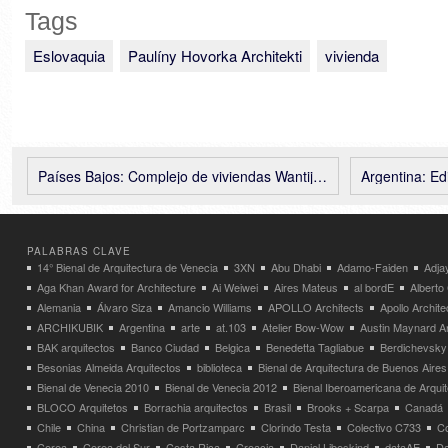
Tags
Eslovaquia
Paulíny Hovorka Architekti
vivienda
Países Bajos: Complejo de viviendas Wantijhof Dordrecht – Studio AAAN
Argentina: Edi
PALABRAS CLAVE
14° Bienal de Arquitectura de Venecia
3XN
Abu Dhabi
Adamo-Faiden
Adja
Aga Khan Award for Architecture
Ai Weiwei
Aires Mateus
al bordE
Albert
Alemania
Álvaro Siza
Amancio Williams
APOLLO Architects
Apollo Archit
ARCHIKUBIK
Argentina
arte
at.103
Atelier Bow-Wow
Austin Maynard Ar
BAK arquitectos
Banco Ciudad
Belgica
Benedetta Tagliabue
Berdichevsky
Besonias Almeida Arquitectos
biblioteca
Bienal de Arquitectura de Buenos Aires
Bienal de Venecia 2010
Bienal de Venecia 2012
Bienal Iberoamericana de Arqui
BLOCO Arquitetos
Borrachia arquitectos
Brasil
Brooks + Scarpa
Canadá
Chile
China
Christian de Portzamparc
Clorindo Testa
Colectivo C733
C
Corea
Corea del Sur
Costa Rica
Croacia
Daniel Libeskind
dataAE
Da