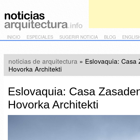
Main menu
Skip to primary content
Skip to secondary content
INICIO
ESPECIALES
SUGERIR NOTICIA
BLOG
ENGLIS
noticias de arquitectura
»
Eslovaquia: Casa 
Hovorka Architekti
Eslovaquia: Casa Zasaden
Hovorka Architekti