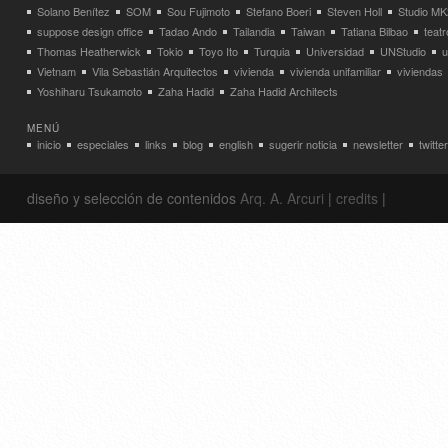
Solano Benítez
SOM
Sou Fujimoto
Stefano Boeri
Steven Holl
Studio MK
suppose design office
Tadao Ando
Tailandia
Taiwan
Tatiana Bilbao
teatr
Thomas Heatherwick
Tokio
Toyo Ito
Turquia
Universidad
UNStudio
u
Vietnam
Vila Sebastián Arquitectos
vivienda
vivienda unifamiliar
viviendas
Yoshiharu Tsukamoto
Zaha Hadid
Zaha Hadid Architects
MENÚ
inicio
especiales
links
blog
english
sugerir noticia
newsletter
twitter
diseño y selección de contenidos
Arq. A. Arcuri
|
credits
|