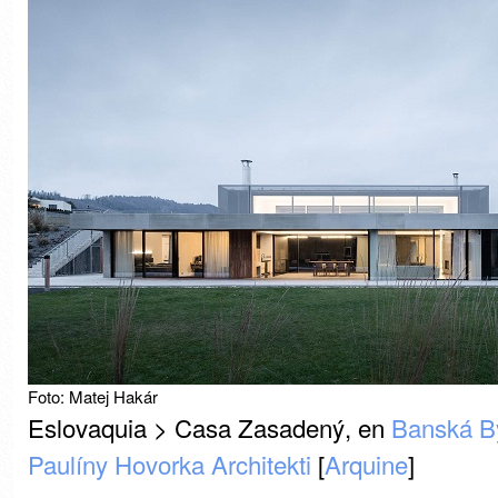
Foto: Matej Hakár
Eslovaquia > Casa Zasadený, en
Banská By
Paulíny Hovorka Architekti
[
Arquine
]