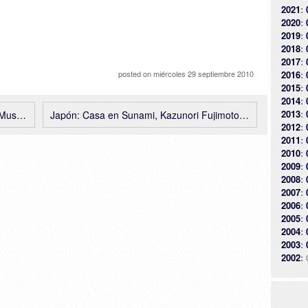
2021
:
2020
:
2019
:
2018
:
2017
:
posted on
miércoles 29 septiembre 2010
2016
:
2015
:
2014
:
2013
:
… video
Japón: Casa en Sunami, Kazunori Fujimoto Architect & Associates
2012
:
2011
:
2010
:
2009
:
2008
:
2007
:
2006
:
2005
:
2004
:
2003
:
2002
: