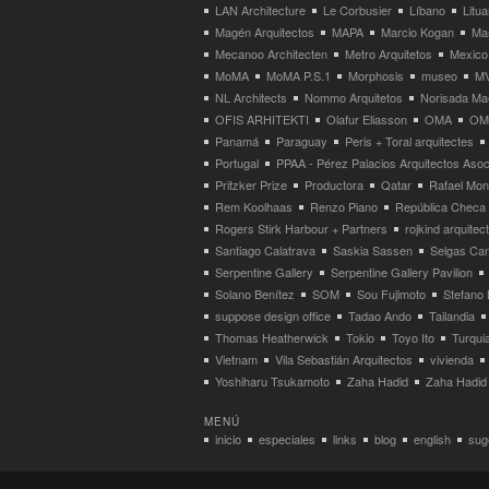
LAN Architecture
Le Corbusier
Líbano
Litua
Magén Arquitectos
MAPA
Marcio Kogan
Ma
Mecanoo Architecten
Metro Arquitetos
Mexico
MoMA
MoMA P.S.1
Morphosis
museo
M
NL Architects
Nommo Arquitetos
Norisada Ma
OFIS ARHITEKTI
Olafur Eliasson
OMA
OMA
Panamá
Paraguay
Peris + Toral arquitectes
Portugal
PPAA - Pérez Palacios Arquitectos Aso
Pritzker Prize
Productora
Qatar
Rafael Mo
Rem Koolhaas
Renzo Piano
República Checa
Rogers Stirk Harbour + Partners
rojkind arquitec
Santiago Calatrava
Saskia Sassen
Selgas Can
Serpentine Gallery
Serpentine Gallery Pavilion
Solano Benítez
SOM
Sou Fujimoto
Stefano 
suppose design office
Tadao Ando
Tailandia
Thomas Heatherwick
Tokio
Toyo Ito
Turqui
Vietnam
Vila Sebastián Arquitectos
vivienda
Yoshiharu Tsukamoto
Zaha Hadid
Zaha Hadid 
MENÚ
inicio
especiales
links
blog
english
suge