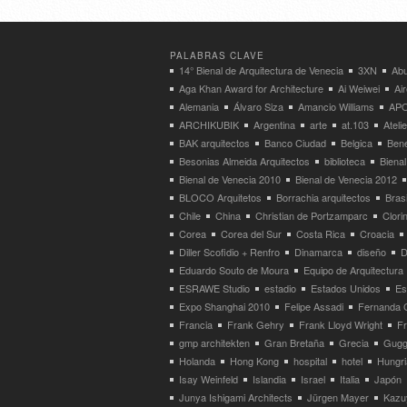
PALABRAS CLAVE
14° Bienal de Arquitectura de Venecia
3XN
Abu
Aga Khan Award for Architecture
Ai Weiwei
Ai
Alemania
Álvaro Siza
Amancio Williams
APO
ARCHIKUBIK
Argentina
arte
at.103
Atel
BAK arquitectos
Banco Ciudad
Belgica
Bene
Besonias Almeida Arquitectos
biblioteca
Bienal
Bienal de Venecia 2010
Bienal de Venecia 2012
BLOCO Arquitetos
Borrachia arquitectos
Brasi
Chile
China
Christian de Portzamparc
Clori
Corea
Corea del Sur
Costa Rica
Croacia
Diller Scofidio + Renfro
Dinamarca
diseño
D
Eduardo Souto de Moura
Equipo de Arquitectura
ESRAWE Studio
estadio
Estados Unidos
Es
Expo Shanghai 2010
Felipe Assadi
Fernanda 
Francia
Frank Gehry
Frank Lloyd Wright
F
gmp architekten
Gran Bretaña
Grecia
Gugg
Holanda
Hong Kong
hospital
hotel
Hungri
Isay Weinfeld
Islandia
Israel
Italia
Japón
Junya Ishigami Architects
Jürgen Mayer
Kazu