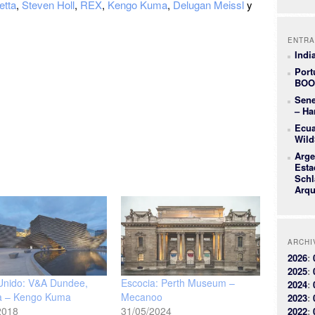
etta
,
Steven Holl
,
REX
,
Kengo Kuma
,
Delugan Meissl
y
ENTRA
Indi
Port
BOO
Sene
– Ha
Ecua
Wild
Arge
Esta
Schl
Arqu
ARCHI
2026
:
2025
:
Unido: V&A Dundee,
Escocia: Perth Museum –
2024
:
a – Kengo Kuma
Mecanoo
2023
:
2018
31/05/2024
2022
: