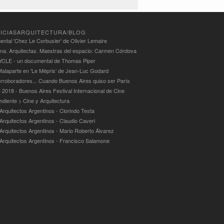
ICIASARQUITECTURA/BLOG
ntal 'Chez Le Corbusier' de Olivier Lemaire
ina. Arquitectas. Maestras del espacio: Carmen Córdova
LE - un documental de Thomas Piper
alaparte en 'Le Mépris' de Jean-Luc Godard
rroboradores... Cuando Buenos Aires quiso ser París
 2018 - Buenos Aires Festival Internacional de Cine
ndiente > Cine y Arquitectura
Arquitectos Argentinos - Clorindo Testa
 Arquitectos Argentinos - Claudio Caveri
 Arquitectos Argentinos - Mario Roberto Álvarez
 Arquitectos Argentinos - Francisco Salamone