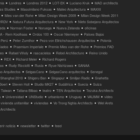
nia
Londres
Londres 2012
LOT-EK
Luciano Kruk
MAD architects
ss Studies
Massimilano Fuksas
Mateo Arquitectura
MAXXI
Mies van der Rohe
Milan Design Week 2009
Milan Design Week 2011
VRDV
Natura Futura Arquitectura
New York
Nieto Sobejano Arquitectos
eda
Norman Foster
Noruega
Nueva Zelanda
oficinas
 - Rem Koolhaas
Ordos 100
Oscar Niemeyer
Países Bajos
Perú
Peter Zumthor
Pezo von Ellrichshausen Arquitectos
Polonia
ciados
Praemium Imperiale
Premio Mies van der Rohe
Premios FAD
neo
Rafael Viñoly
rascacielos
Rebel Architecture
Reino Unido
REX
Richard Meier
Richard Rogers
tos
Rudy Ricciotti
Rusia
Ryue Nishizawa
SANAA
o Arquitectos
SelgasCano
SelgasCano arquitectos
Senegal
Shanghai 2010
Shigeru Ban
Singapur
Smiljan Radic
Snøhetta
Boeri
Steven Holl
Studio MK27
Sudáfrica
Suecia
Suiza
Taiwan
Tatiana Bilbao
teatro
TEN Arquitectos
Tezuka Architects
a
Universidad
UNStudio
urbanismo
Uruguay
VAUMM
video
vivienda unifamiliar
viviendas
Vo Trong Nghia Architects
Wiel Arets
Architects
rir noticia
newsletter
twitter
feed