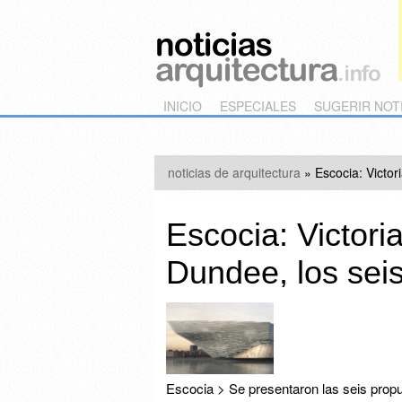
Main menu
Skip to primary content
Skip to secondary content
INICIO
ESPECIALES
SUGERIR NOT
noticias de arquitectura
»
Escocia: Victor
Escocia: Victor
Dundee, los seis 
Escocia > Se presentaron las seis propue