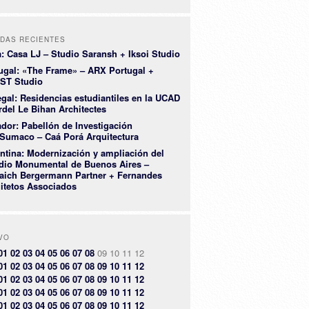
DAS RECIENTES
a: Casa LJ – Studio Saransh + Iksoi Studio
ugal: «The Frame» – ARX Portugal +
ST Studio
gal: Residencias estudiantiles en la UCAD
rdel Le Bihan Architectes
dor: Pabellón de Investigación
Sumaco – Caá Porá Arquitectura
ntina: Modernización y ampliación del
dio Monumental de Buenos Aires –
aich Bergermann Partner + Fernandes
itetos Associados
VO
01
02
03
04
05
06
07
08
09
10
11
12
01
02
03
04
05
06
07
08
09
10
11
12
01
02
03
04
05
06
07
08
09
10
11
12
01
02
03
04
05
06
07
08
09
10
11
12
01
02
03
04
05
06
07
08
09
10
11
12