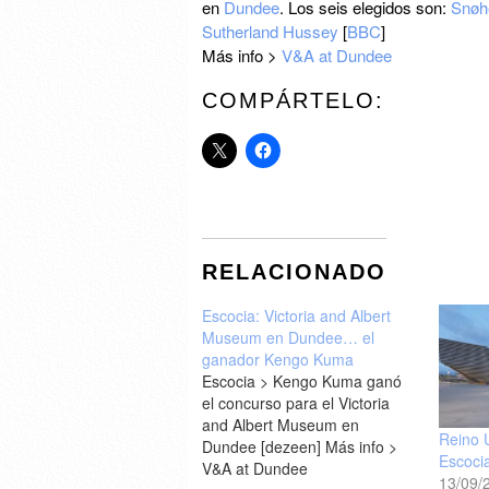
en
Dundee
. Los seis elegidos son:
Snøh
Sutherland Hussey
[
BBC
]
Más info >
V&A at Dundee
COMPÁRTELO:
RELACIONADO
Escocia: Victoria and Albert
Museum en Dundee… el
ganador Kengo Kuma
Escocia > Kengo Kuma ganó
el concurso para el Victoria
and Albert Museum en
Reino 
Dundee [dezeen] Más info >
Escoci
V&A at Dundee
13/09/