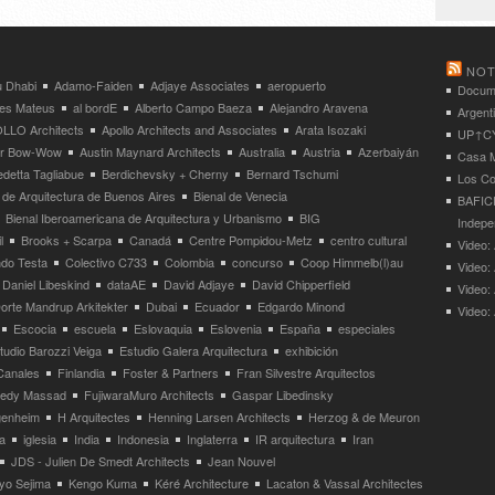
NOT
 Dhabi
Adamo-Faiden
Adjaye Associates
aeropuerto
Docume
res Mateus
al bordE
Alberto Campo Baeza
Alejandro Aravena
Argent
LLO Architects
Apollo Architects and Associates
Arata Isozaki
UP↑CYC
ier Bow-Wow
Austin Maynard Architects
Australia
Austria
Azerbaiyán
Casa M
detta Tagliabue
Berdichevsky + Cherny
Bernard Tschumi
Los Co
 de Arquitectura de Buenos Aires
Bienal de Venecia
BAFICI
Bienal Iberoamericana de Arquitectura y Urbanismo
BIG
Indepe
l
Brooks + Scarpa
Canadá
Centre Pompidou-Metz
centro cultural
Video: 
ndo Testa
Colectivo C733
Colombia
concurso
Coop Himmelb(l)au
Video:
Daniel Libeskind
dataAE
David Adjaye
David Chipperfield
Video:
orte Mandrup Arkitekter
Dubai
Ecuador
Edgardo Minond
Video:
Escocia
escuela
Eslovaquia
Eslovenia
España
especiales
tudio Barozzi Veiga
Estudio Galera Arquitectura
exhibición
Canales
Finlandia
Foster & Partners
Fran Silvestre Arquitectos
redy Massad
FujiwaraMuro Architects
Gaspar Libedinsky
enheim
H Arquitectes
Henning Larsen Architects
Herzog & de Meuron
a
iglesia
India
Indonesia
Inglaterra
IR arquitectura
Iran
JDS - Julien De Smedt Architects
Jean Nouvel
yo Sejima
Kengo Kuma
Kéré Architecture
Lacaton & Vassal Architectes