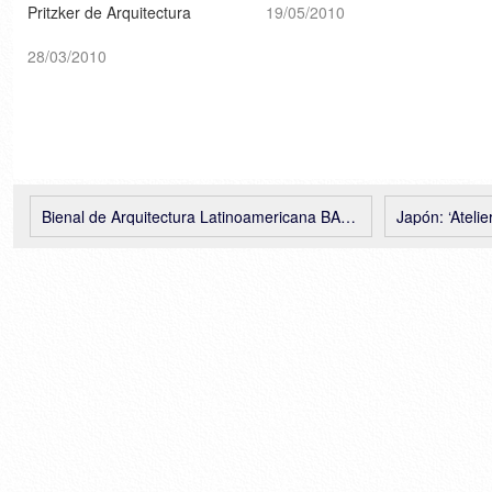
Pritzker de Arquitectura
[Plataforma Arquitectura]
19/05/2010
2010..... [Bloomberg /
Architectural Record /
28/03/2010
ELPAIS.com]
Bienal de Arquitectura Latinoamericana BAL 2011, abierta la Convocatoria
Japón: ‘Atelier Bisque 