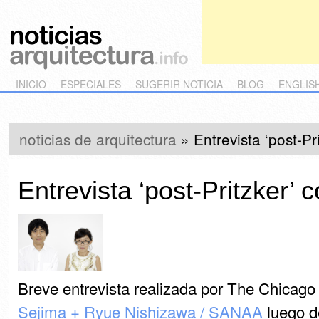
Main menu
Skip to primary content
Skip to secondary content
INICIO
ESPECIALES
SUGERIR NOTICIA
BLOG
ENGLIS
noticias de arquitectura
»
Entrevista ‘post-P
Entrevista ‘post-Pritzker
Breve entrevista realizada por The Chicago
Sejima + Ryue Nishizawa / SANAA
luego de