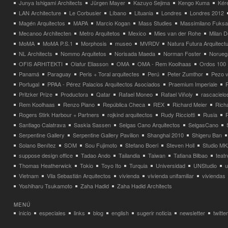
Junya Ishigami Architects
Jürgen Mayer
Kazuyo Sejima
Kengo Kuma
Kéré
LAN Architecture
Le Corbusier
Líbano
Lituania
Londres
Londres 2012
Magén Arquitectos
MAPA
Marcio Kogan
Mass Studies
Massimilano Fuks
Mecanoo Architecten
Metro Arquitetos
Mexico
Mies van der Rohe
Milan 
MoMA
MoMA P.S.1
Morphosis
museo
MVRDV
Natura Futura Arquitect
NL Architects
Nommo Arquitetos
Norisada Maeda
Norman Foster
Norueg
OFIS ARHITEKTI
Olafur Eliasson
OMA
OMA - Rem Koolhaas
Ordos 100
Panamá
Paraguay
Peris + Toral arquitectes
Perú
Peter Zumthor
Pezo v
Portugal
PPAA - Pérez Palacios Arquitectos Asociados
Praemium Imperiale
Pritzker Prize
Productora
Qatar
Rafael Moneo
Rafael Viñoly
rascacielo
Rem Koolhaas
Renzo Piano
República Checa
REX
Richard Meier
Rich
Rogers Stirk Harbour + Partners
rojkind arquitectos
Rudy Ricciotti
Rusia
Santiago Calatrava
Saskia Sassen
Selgas Cano Arquitectos
SelgasCano
Serpentine Gallery
Serpentine Gallery Pavilion
Shanghai 2010
Shigeru Ban
Solano Benítez
SOM
Sou Fujimoto
Stefano Boeri
Steven Holl
Studio MK
suppose design office
Tadao Ando
Tailandia
Taiwan
Tatiana Bilbao
teatr
Thomas Heatherwick
Tokio
Toyo Ito
Turquia
Universidad
UNStudio
u
Vietnam
Vila Sebastián Arquitectos
vivienda
vivienda unifamiliar
viviendas
Yoshiharu Tsukamoto
Zaha Hadid
Zaha Hadid Architects
MENÚ
inicio
especiales
links
blog
english
sugerir noticia
newsletter
twitter