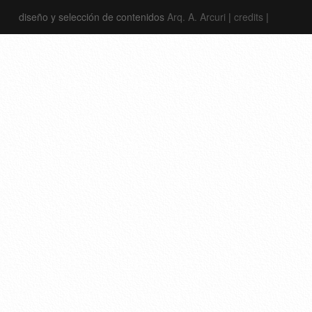
diseño y selección de contenidos
Arq. A. Arcuri
|
credits
|