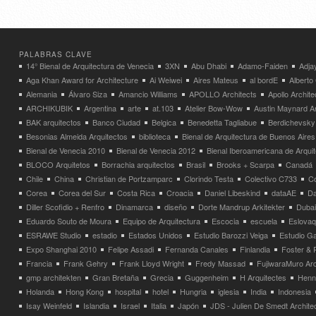
PALABRAS CLAVE
14° Bienal de Arquitectura de Venecia
3XN
Abu Dhabi
Adamo-Faiden
Adja
Aga Khan Award for Architecture
Ai Weiwei
Aires Mateus
al bordE
Albert
Alemania
Álvaro Siza
Amancio Williams
APOLLO Architects
Apollo Archit
ARCHIKUBIK
Argentina
arte
at.103
Atelier Bow-Wow
Austin Maynard Ar
BAK arquitectos
Banco Ciudad
Belgica
Benedetta Tagliabue
Berdichevsky
Besonias Almeida Arquitectos
biblioteca
Bienal de Arquitectura de Buenos Aires
Bienal de Venecia 2010
Bienal de Venecia 2012
Bienal Iberoamericana de Arqui
BLOCO Arquitetos
Borrachia arquitectos
Brasil
Brooks + Scarpa
Canadá
Chile
China
Christian de Portzamparc
Clorindo Testa
Colectivo C733
C
Corea
Corea del Sur
Costa Rica
Croacia
Daniel Libeskind
dataAE
Da
Diller Scofidio + Renfro
Dinamarca
diseño
Dorte Mandrup Arkitekter
Dubai
Eduardo Souto de Moura
Equipo de Arquitectura
Escocia
escuela
Eslovaq
ESRAWE Studio
estadio
Estados Unidos
Estudio Barozzi Veiga
Estudio Ga
Expo Shanghai 2010
Felipe Assadi
Fernanda Canales
Finlandia
Foster & 
Francia
Frank Gehry
Frank Lloyd Wright
Fredy Massad
FujiwaraMuro Arc
gmp architekten
Gran Bretaña
Grecia
Guggenheim
H Arquitectes
Henni
Holanda
Hong Kong
hospital
hotel
Hungria
iglesia
India
Indonesia
Isay Weinfeld
Islandia
Israel
Italia
Japón
JDS - Julien De Smedt Archite