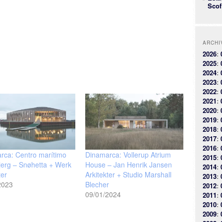
Scof
ARCHI
2026
:
2025
:
2024
:
2023
:
2022
:
2021
:
2020
:
2019
:
2018
:
2017
:
2016
:
rca: Centro marítimo
Dinamarca: Vollerup Atrium
2015
:
jerg – Snøhetta + Werk
House – Jan Henrik Jansen
2014
:
ter
Arkitekter + Studio Marshall
2013
:
2023
Blecher
2012
:
09/01/2024
2011
:
2010
:
2009
: