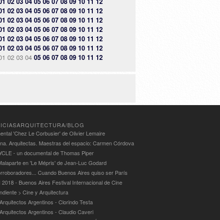
01
02
03
04
05
06
07
08
09
10
11
12
01
02
03
04
05
06
07
08
09
10
11
12
01
02
03
04
05
06
07
08
09
10
11
12
01
02
03
04
05
06
07
08
09
10
11
12
01
02
03
04
05
06
07
08
09
10
11
12
01
02
03
04
05
06
07
08
09
10
11
12
01
02
03
04
05
06
07
08
09
10
11
12
ICIASARQUITECTURA/BLOG
ntal 'Chez Le Corbusier' de Olivier Lemaire
ina. Arquitectas. Maestras del espacio: Carmen Córdova
LE - un documental de Thomas Piper
alaparte en 'Le Mépris' de Jean-Luc Godard
rroboradores... Cuando Buenos Aires quiso ser París
 2018 - Buenos Aires Festival Internacional de Cine
ndiente > Cine y Arquitectura
Arquitectos Argentinos - Clorindo Testa
 Arquitectos Argentinos - Claudio Caveri