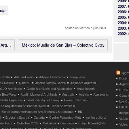
2008
:
2007
:
nda
2006
:
2005
:
2004
:
2003
:
posted on
viernes 5 julio 2024
2002
:
tecto
México: Muelle de San Blas – Colectivo C733
NOT
 Dhabi
Adamo-Faiden
Adjaye Associates
aeropuerto
Docume
res Mateus
al bordE
Alberto Campo Baeza
Alejandro Aravena
Argent
LLO Architects
Apollo Architects and Associates
Arata Isozaki
UP↑CYC
ier Bow-Wow
Austin Maynard Architects
Australia
Austria
Azerbaiyán
Casa M
detta Tagliabue
Berdichevsky + Cherny
Bernard Tschumi
Los Co
 de Arquitectura de Buenos Aires
Bienal de Venecia
BAFICI
Bienal Iberoamericana de Arquitectura y Urbanismo
BIG
Indepe
l
Brooks + Scarpa
Canadá
Centre Pompidou-Metz
centro cultural
Video: 
ndo Testa
Colectivo C733
Colombia
concurso
Coop Himmelb(l)au
Video:
Daniel Libeskind
dataAE
David Adjaye
David Chipperfield