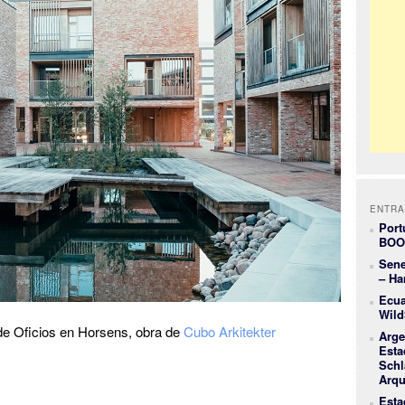
ENTRA
Port
BOO
Sene
– Ha
Ecua
Wild
de Oficios en Horsens, obra de
Cubo Arkitekter
Arge
Esta
Schl
Arqu
Esta