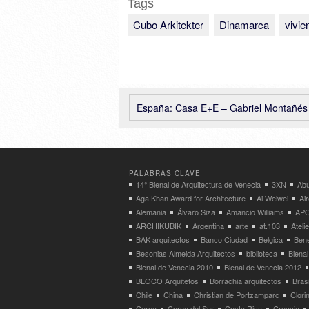
Tags
Cubo Arkitekter
Dinamarca
vivie
España: Casa E+E – Gabriel Montañés Arqui
PALABRAS CLAVE
14° Bienal de Arquitectura de Venecia
3XN
Abu
Aga Khan Award for Architecture
Ai Weiwei
Ai
Alemania
Álvaro Siza
Amancio Williams
APO
ARCHIKUBIK
Argentina
arte
at.103
Atel
BAK arquitectos
Banco Ciudad
Belgica
Bene
Besonias Almeida Arquitectos
biblioteca
Bienal
Bienal de Venecia 2010
Bienal de Venecia 2012
BLOCO Arquitetos
Borrachia arquitectos
Brasi
Chile
China
Christian de Portzamparc
Clori
Corea
Corea del Sur
Costa Rica
Croacia