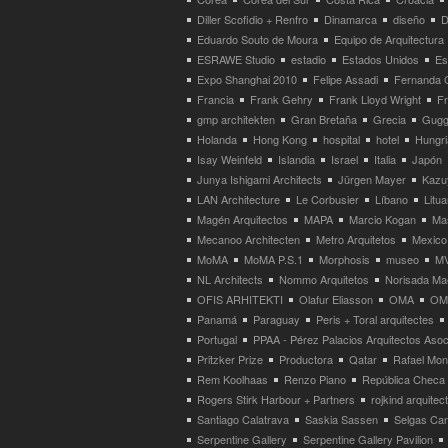
Diller Scofidio + Renfro
Dinamarca
diseño
D
Eduardo Souto de Moura
Equipo de Arquitectura
ESRAWE Studio
estadio
Estados Unidos
Es
Expo Shanghai 2010
Felipe Assadi
Fernanda 
Francia
Frank Gehry
Frank Lloyd Wright
F
gmp architekten
Gran Bretaña
Grecia
Gugg
Holanda
Hong Kong
hospital
hotel
Hungri
Isay Weinfeld
Islandia
Israel
Italia
Japón
Junya Ishigami Architects
Jürgen Mayer
Kazu
LAN Architecture
Le Corbusier
Líbano
Litua
Magén Arquitectos
MAPA
Marcio Kogan
Ma
Mecanoo Architecten
Metro Arquitetos
Mexico
MoMA
MoMA P.S.1
Morphosis
museo
M
NL Architects
Nommo Arquitetos
Norisada Ma
OFIS ARHITEKTI
Olafur Eliasson
OMA
OMA
Panamá
Paraguay
Peris + Toral arquitectes
Portugal
PPAA - Pérez Palacios Arquitectos Aso
Pritzker Prize
Productora
Qatar
Rafael Mo
Rem Koolhaas
Renzo Piano
República Checa
Rogers Stirk Harbour + Partners
rojkind arquitec
Santiago Calatrava
Saskia Sassen
Selgas Can
Serpentine Gallery
Serpentine Gallery Pavilion