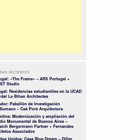
DAS RECIENTES
ugal: «The Frame» – ARX Portugal +
ST Studio
gal: Residencias estudiantiles en la UCAD
rdel Le Bihan Architectes
dor: Pabellón de Investigación
Sumaco – Caá Porá Arquitectura
ntina: Modernización y ampliación del
dio Monumental de Buenos Aires –
aich Bergermann Partner + Fernandes
itetos Associados
dos Unidos: Casa Blue Dream – Diller