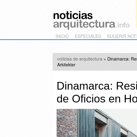
Main menu
Skip to primary content
Skip to secondary content
INICIO
ESPECIALES
SUGERIR NOT
noticias de arquitectura
»
Dinamarca: Res
Arkitekter
Dinamarca: Resi
de Oficios en Ho