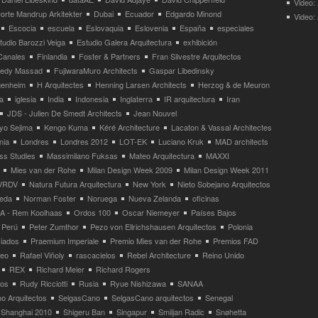
Video:
orte Mandrup Arkitekter
Dubai
Ecuador
Edgardo Minond
Video:
Escocia
escuela
Eslovaquia
Eslovenia
España
especiales
tudio Barozzi Veiga
Estudio Galera Arquitectura
exhibición
Canales
Finlandia
Foster & Partners
Fran Silvestre Arquitectos
redy Massad
FujiwaraMuro Architects
Gaspar Libedinsky
enheim
H Arquitectes
Henning Larsen Architects
Herzog & de Meuron
a
iglesia
India
Indonesia
Inglaterra
IR arquitectura
Iran
JDS - Julien De Smedt Architects
Jean Nouvel
yo Sejima
Kengo Kuma
Kéré Architecture
Lacaton & Vassal Architectes
nia
Londres
Londres 2012
LOT-EK
Luciano Kruk
MAD architects
ss Studies
Massimilano Fuksas
Mateo Arquitectura
MAXXI
Mies van der Rohe
Milan Design Week 2009
Milan Design Week 2011
VRDV
Natura Futura Arquitectura
New York
Nieto Sobejano Arquitectos
eda
Norman Foster
Noruega
Nueva Zelanda
oficinas
 - Rem Koolhaas
Ordos 100
Oscar Niemeyer
Países Bajos
Perú
Peter Zumthor
Pezo von Ellrichshausen Arquitectos
Polonia
ciados
Praemium Imperiale
Premio Mies van der Rohe
Premios FAD
neo
Rafael Viñoly
rascacielos
Rebel Architecture
Reino Unido
REX
Richard Meier
Richard Rogers
tos
Rudy Ricciotti
Rusia
Ryue Nishizawa
SANAA
o Arquitectos
SelgasCano
SelgasCano arquitectos
Senegal
Shanghai 2010
Shigeru Ban
Singapur
Smiljan Radic
Snøhetta