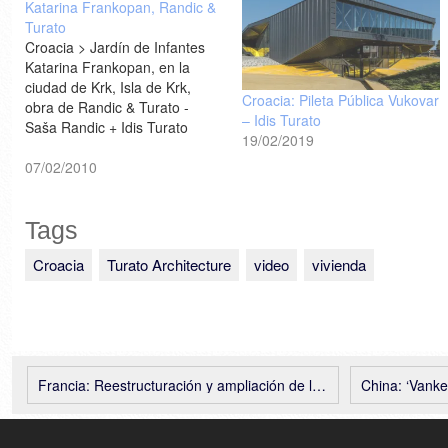
Katarina Frankopan, Randic &
Turato
Croacia > Jardín de Infantes
Katarina Frankopan, en la
ciudad de Krk, Isla de Krk,
Croacia: Pileta Pública Vukovar
obra de Randic & Turato -
– Idis Turato
Saša Randic + Idis Turato
19/02/2019
[Plataforma Arquitectura]
07/02/2010
Tags
Croacia
Turato Architecture
video
vivienda
Francia: Reestructuración y ampliación de la piscina de Bagneux – Dominique Coulon et associés
China: ‘Vanke Ce