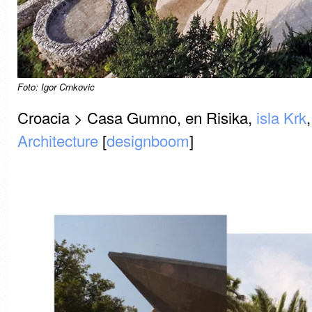
Foto: Igor Crnkovic
Croacia > Casa Gumno, en Risika,
isla Krk
Architecture
[
designboom
]