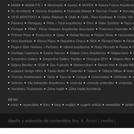
MoMA
MoMA P.S.1
Morphosis
museo
MVRDV
Natura Futura Arquitect
NL Architects
Nommo Arquitetos
Norisada Maeda
Norman Foster
Norueg
OFIS ARHITEKTI
Olafur Eliasson
OMA
OMA - Rem Koolhaas
Ordos 100
Panamá
Paraguay
Peris + Toral arquitectes
Perú
Peter Zumthor
Pezo v
Portugal
PPAA - Pérez Palacios Arquitectos Asociados
Praemium Imperiale
Pritzker Prize
Productora
Qatar
Rafael Moneo
Rafael Viñoly
rascacielo
Rem Koolhaas
Renzo Piano
República Checa
REX
Richard Meier
Rich
Rogers Stirk Harbour + Partners
rojkind arquitectos
Rudy Ricciotti
Rusia
Santiago Calatrava
Saskia Sassen
Selgas Cano Arquitectos
SelgasCano
Serpentine Gallery
Serpentine Gallery Pavilion
Shanghai 2010
Shigeru Ban
Solano Benítez
SOM
Sou Fujimoto
Stefano Boeri
Steven Holl
Studio MK
suppose design office
Tadao Ando
Tailandia
Taiwan
Tatiana Bilbao
teatr
Thomas Heatherwick
Tokio
Toyo Ito
Turquia
Universidad
UNStudio
u
Vietnam
Vila Sebastián Arquitectos
vivienda
vivienda unifamiliar
viviendas
Yoshiharu Tsukamoto
Zaha Hadid
Zaha Hadid Architects
MENÚ
inicio
especiales
links
blog
english
sugerir noticia
newsletter
twitter
diseño y selección de contenidos
Arq. A. Arcuri
|
credits
|