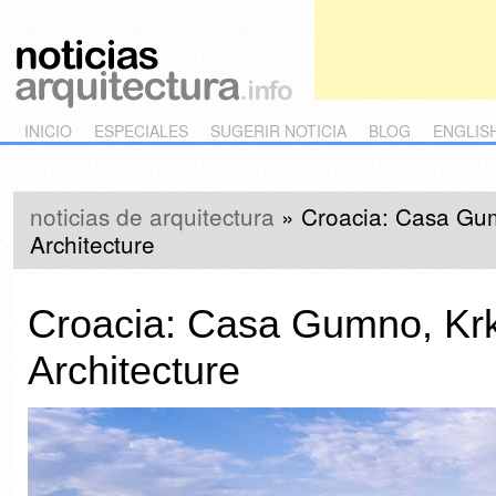
Main menu
Skip to primary content
Skip to secondary content
INICIO
ESPECIALES
SUGERIR NOTICIA
BLOG
ENGLIS
noticias de arquitectura
»
Croacia: Casa Gum
Architecture
Croacia: Casa Gumno, Krk
Architecture