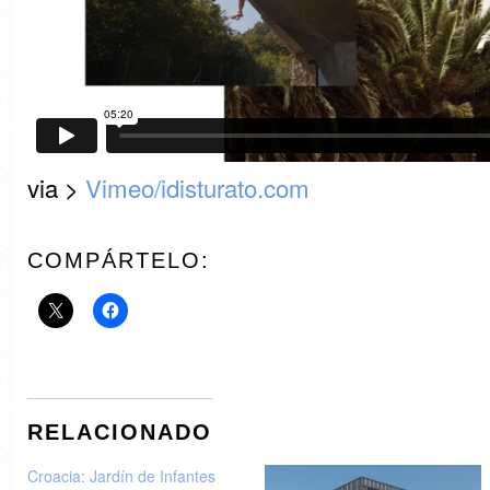
via >
Vimeo/idisturato.com
COMPÁRTELO:
RELACIONADO
Croacia: Jardín de Infantes