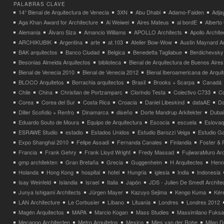
PALABRAS CLAVE
14° Bienal de Arquitectura de Venecia
3XN
Abu Dhabi
Adamo-Faiden
Adja
Aga Khan Award for Architecture
Ai Weiwei
Aires Mateus
al bordE
Albert
Alemania
Álvaro Siza
Amancio Williams
APOLLO Architects
Apollo Archit
ARCHIKUBIK
Argentina
arte
at.103
Atelier Bow-Wow
Austin Maynard Ar
BAK arquitectos
Banco Ciudad
Belgica
Benedetta Tagliabue
Berdichevsky
Besonias Almeida Arquitectos
biblioteca
Bienal de Arquitectura de Buenos Aires
Bienal de Venecia 2010
Bienal de Venecia 2012
Bienal Iberoamericana de Arqui
BLOCO Arquitetos
Borrachia arquitectos
Brasil
Brooks + Scarpa
Canadá
Chile
China
Christian de Portzamparc
Clorindo Testa
Colectivo C733
C
Corea
Corea del Sur
Costa Rica
Croacia
Daniel Libeskind
dataAE
Da
Diller Scofidio + Renfro
Dinamarca
diseño
Dorte Mandrup Arkitekter
Dubai
Eduardo Souto de Moura
Equipo de Arquitectura
Escocia
escuela
Eslovaq
ESRAWE Studio
estadio
Estados Unidos
Estudio Barozzi Veiga
Estudio Ga
Expo Shanghai 2010
Felipe Assadi
Fernanda Canales
Finlandia
Foster & 
Francia
Frank Gehry
Frank Lloyd Wright
Fredy Massad
FujiwaraMuro Arc
gmp architekten
Gran Bretaña
Grecia
Guggenheim
H Arquitectes
Henni
Holanda
Hong Kong
hospital
hotel
Hungria
iglesia
India
Indonesia
Isay Weinfeld
Islandia
Israel
Italia
Japón
JDS - Julien De Smedt Archite
Junya Ishigami Architects
Jürgen Mayer
Kazuyo Sejima
Kengo Kuma
Kéré
LAN Architecture
Le Corbusier
Líbano
Lituania
Londres
Londres 2012
Magén Arquitectos
MAPA
Marcio Kogan
Mass Studies
Massimilano Fuks
Mecanoo Architecten
Metro Arquitetos
Mexico
Mies van der Rohe
Milan 