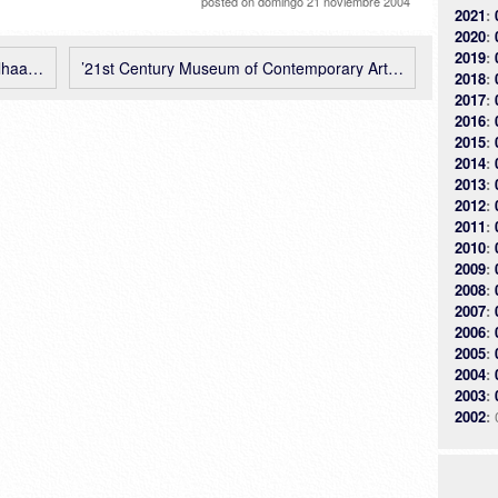
posted on
domingo 21 noviembre 2004
2021
:
2020
:
2019
:
 en Roma
’21st Century Museum of Contemporary Art’, Kanazawa (Japón), Kazuyo Sejima + Ryue Nishizawa (SANAA)
2018
:
2017
:
2016
:
2015
:
2014
:
2013
:
2012
:
2011
:
2010
:
2009
:
2008
:
2007
:
2006
:
2005
:
2004
:
2003
:
2002
: