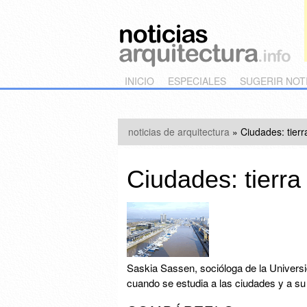
Main menu
Skip to primary content
Skip to secondary content
INICIO
ESPECIALES
SUGERIR NOT
noticias de arquitectura
»
Ciudades: tierr
Ciudades: tierra
Saskia Sassen, socióloga de la Universi
cuando se estudia a las ciudades y a su 