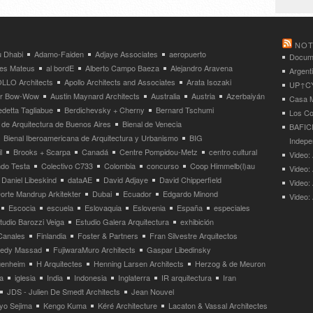
NOT
 Dhabi
Adamo-Faiden
Adjaye Associates
aeropuerto
Docume
res Mateus
al bordE
Alberto Campo Baeza
Alejandro Aravena
Argent
LLO Architects
Apollo Architects and Associates
Arata Isozaki
UP↑CYC
ier Bow-Wow
Austin Maynard Architects
Australia
Austria
Azerbaiyán
Casa M
detta Tagliabue
Berdichevsky + Cherny
Bernard Tschumi
Los Co
 de Arquitectura de Buenos Aires
Bienal de Venecia
BAFICI
Bienal Iberoamericana de Arquitectura y Urbanismo
BIG
Indepe
l
Brooks + Scarpa
Canadá
Centre Pompidou-Metz
centro cultural
Video: 
ndo Testa
Colectivo C733
Colombia
concurso
Coop Himmelb(l)au
Video:
Daniel Libeskind
dataAE
David Adjaye
David Chipperfield
Video:
orte Mandrup Arkitekter
Dubai
Ecuador
Edgardo Minond
Video:
Escocia
escuela
Eslovaquia
Eslovenia
España
especiales
tudio Barozzi Veiga
Estudio Galera Arquitectura
exhibición
Canales
Finlandia
Foster & Partners
Fran Silvestre Arquitectos
redy Massad
FujiwaraMuro Architects
Gaspar Libedinsky
enheim
H Arquitectes
Henning Larsen Architects
Herzog & de Meuron
a
iglesia
India
Indonesia
Inglaterra
IR arquitectura
Iran
JDS - Julien De Smedt Architects
Jean Nouvel
yo Sejima
Kengo Kuma
Kéré Architecture
Lacaton & Vassal Architectes