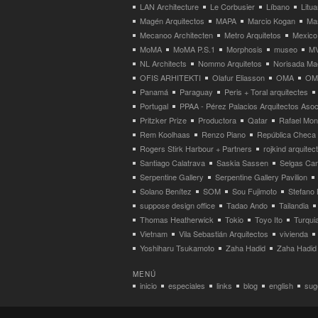
LAN Architecture
Le Corbusier
Líbano
Litua
Magén Arquitectos
MAPA
Marcio Kogan
Ma
Mecanoo Architecten
Metro Arquitetos
Mexico
MoMA
MoMA P.S.1
Morphosis
museo
M
NL Architects
Nommo Arquitetos
Norisada Ma
OFIS ARHITEKTI
Olafur Eliasson
OMA
OMA
Panamá
Paraguay
Peris + Toral arquitectes
Portugal
PPAA - Pérez Palacios Arquitectos Aso
Pritzker Prize
Productora
Qatar
Rafael Mo
Rem Koolhaas
Renzo Piano
República Checa
Rogers Stirk Harbour + Partners
rojkind arquitec
Santiago Calatrava
Saskia Sassen
Selgas Can
Serpentine Gallery
Serpentine Gallery Pavilion
Solano Benítez
SOM
Sou Fujimoto
Stefano 
suppose design office
Tadao Ando
Tailandia
Thomas Heatherwick
Tokio
Toyo Ito
Turqui
Vietnam
Vila Sebastián Arquitectos
vivienda
Yoshiharu Tsukamoto
Zaha Hadid
Zaha Hadid 
MENÚ
inicio
especiales
links
blog
english
suge