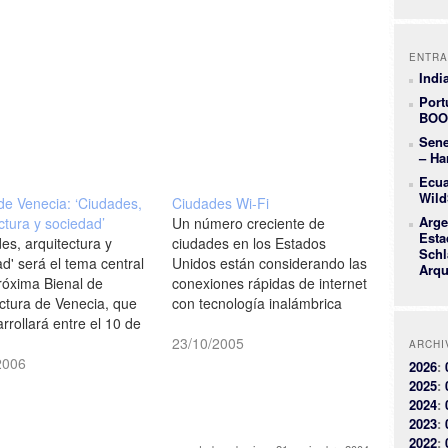
ENTRA
Indi
Port
BOO
Sene
– Ha
Ecua
Wild
de Venecia: ‘Ciudades,
Ciudades Wi-Fi
Arge
ctura y sociedad’
Un número creciente de
Esta
es, arquitectura y
ciudades en los Estados
Schl
d' será el tema central
Unidos están considerando las
Arqu
róxima Bienal de
conexiones rápidas de internet
ectura de Venecia, que
con tecnología inalámbrica
rrollará entre el 10 de
como un servicio similar al
bre y el 19 de
agua corriente o la luz
23/10/2005
ARCHI
bre de 2006
2006
eléctrica. Pero entre más se
2026
:
nale.org]
extiende el concepto, más
2025
:
luchan las empresas de
2024
:
telecomunicaciones contra la
2023
:
iniciativa [BBC]
2022
: