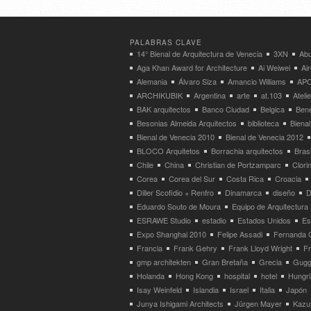
PALABRAS CLAVE
14° Bienal de Arquitectura de Venecia
3XN
Abu
Aga Khan Award for Architecture
Ai Weiwei
Ai
Alemania
Álvaro Siza
Amancio Williams
APO
ARCHIKUBIK
Argentina
arte
at.103
Atel
BAK arquitectos
Banco Ciudad
Belgica
Bene
Besonias Almeida Arquitectos
biblioteca
Bienal
Bienal de Venecia 2010
Bienal de Venecia 2012
BLOCO Arquitetos
Borrachia arquitectos
Brasi
Chile
China
Christian de Portzamparc
Clori
Corea
Corea del Sur
Costa Rica
Croacia
Diller Scofidio + Renfro
Dinamarca
diseño
D
Eduardo Souto de Moura
Equipo de Arquitectura
ESRAWE Studio
estadio
Estados Unidos
Es
Expo Shanghai 2010
Felipe Assadi
Fernanda 
Francia
Frank Gehry
Frank Lloyd Wright
F
gmp architekten
Gran Bretaña
Grecia
Gugg
Holanda
Hong Kong
hospital
hotel
Hungri
Isay Weinfeld
Islandia
Israel
Italia
Japón
Junya Ishigami Architects
Jürgen Mayer
Kazu