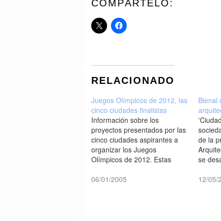
COMPÁRTELO:
RELACIONADO
Juegos Olímpicos de 2012, las
Bienal 
cinco ciudades finalistas
arquite
Información sobre los
'Ciudad
proyectos presentados por las
socieda
cinco ciudades aspirantes a
de la p
organizar los Juegos
Arquit
Olímpicos de 2012. Estas
se desa
ciudades son: Madrid, Moscú,
septiem
Londres, Nueva York y París
06/01/2005
noviem
12/05/
[Architectural Record]
[labien