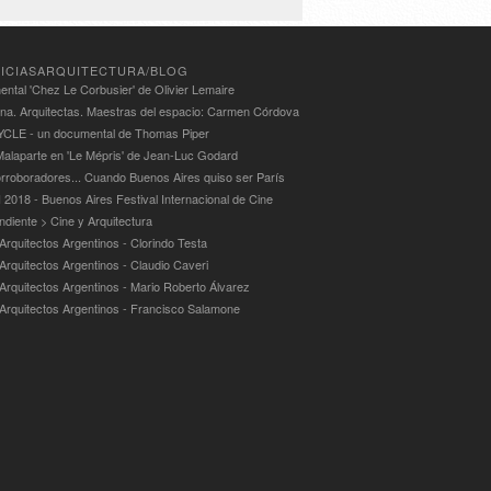
ICIASARQUITECTURA/BLOG
ntal 'Chez Le Corbusier' de Olivier Lemaire
ina. Arquitectas. Maestras del espacio: Carmen Córdova
LE - un documental de Thomas Piper
alaparte en 'Le Mépris' de Jean-Luc Godard
rroboradores... Cuando Buenos Aires quiso ser París
 2018 - Buenos Aires Festival Internacional de Cine
ndiente > Cine y Arquitectura
Arquitectos Argentinos - Clorindo Testa
 Arquitectos Argentinos - Claudio Caveri
 Arquitectos Argentinos - Mario Roberto Álvarez
 Arquitectos Argentinos - Francisco Salamone