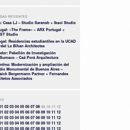
DAS RECIENTES
a: Casa LJ – Studio Saransh + Iksoi Studio
ugal: «The Frame» – ARX Portugal +
ST Studio
gal: Residencias estudiantiles en la UCAD
rdel Le Bihan Architectes
dor: Pabellón de Investigación
Sumaco – Caá Porá Arquitectura
ntina: Modernización y ampliación del
dio Monumental de Buenos Aires –
aich Bergermann Partner + Fernandes
itetos Associados
VO
01
02
03
04
05
06
07
08
09
10
11
12
01
02
03
04
05
06
07
08
09
10
11
12
01
02
03
04
05
06
07
08
09
10
11
12
01
02
03
04
05
06
07
08
09
10
11
12
01
02
03
04
05
06
07
08
09
10
11
12