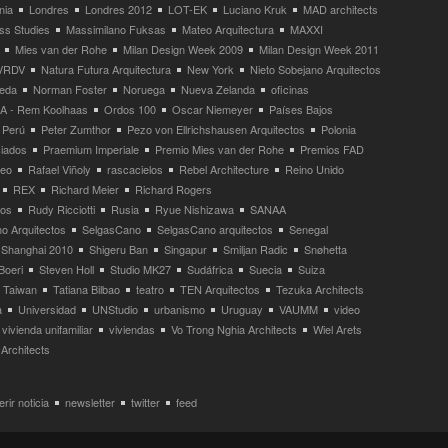
nia
Londres
Londres 2012
LOT-EK
Luciano Kruk
MAD architects
ss Studies
Massimilano Fuksas
Mateo Arquitectura
MAXXI
Mies van der Rohe
Milan Design Week 2009
Milan Design Week 2011
VRDV
Natura Futura Arquitectura
New York
Nieto Sobejano Arquitectos
eda
Norman Foster
Noruega
Nueva Zelanda
oficinas
 - Rem Koolhaas
Ordos 100
Oscar Niemeyer
Países Bajos
Perú
Peter Zumthor
Pezo von Ellrichshausen Arquitectos
Polonia
ciados
Praemium Imperiale
Premio Mies van der Rohe
Premios FAD
neo
Rafael Viñoly
rascacielos
Rebel Architecture
Reino Unido
REX
Richard Meier
Richard Rogers
tos
Rudy Ricciotti
Rusia
Ryue Nishizawa
SANAA
o Arquitectos
SelgasCano
SelgasCano arquitectos
Senegal
Shanghai 2010
Shigeru Ban
Singapur
Smiljan Radic
Snøhetta
Boeri
Steven Holl
Studio MK27
Sudáfrica
Suecia
Suiza
Taiwan
Tatiana Bilbao
teatro
TEN Arquitectos
Tezuka Architects
a
Universidad
UNStudio
urbanismo
Uruguay
VAUMM
video
vivienda unifamiliar
viviendas
Vo Trong Nghia Architects
Wiel Arets
Architects
rir noticia
newsletter
twitter
feed