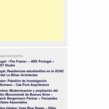
DAS RECIENTES
ugal: «The Frame» – ARX Portugal +
ST Studio
gal: Residencias estudiantiles en la UCAD
rdel Le Bihan Architectes
dor: Pabellón de Investigación
Sumaco – Caá Porá Arquitectura
ntina: Modernización y ampliación del
dio Monumental de Buenos Aires –
aich Bergermann Partner + Fernandes
itetos Associados
dos Unidos: Casa Blue Dream – Diller