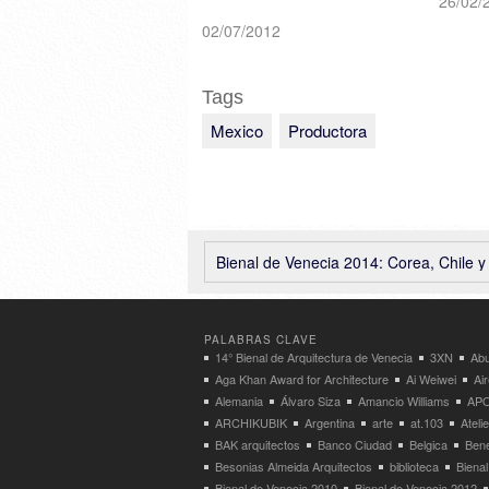
26/02/
02/07/2012
Tags
Mexico
Productora
Bienal de Venecia 2014: Corea, Chile y Andrés Jaque.. los pr
PALABRAS CLAVE
14° Bienal de Arquitectura de Venecia
3XN
Abu
Aga Khan Award for Architecture
Ai Weiwei
Ai
Alemania
Álvaro Siza
Amancio Williams
APO
ARCHIKUBIK
Argentina
arte
at.103
Atel
BAK arquitectos
Banco Ciudad
Belgica
Bene
Besonias Almeida Arquitectos
biblioteca
Bienal
Bienal de Venecia 2010
Bienal de Venecia 2012