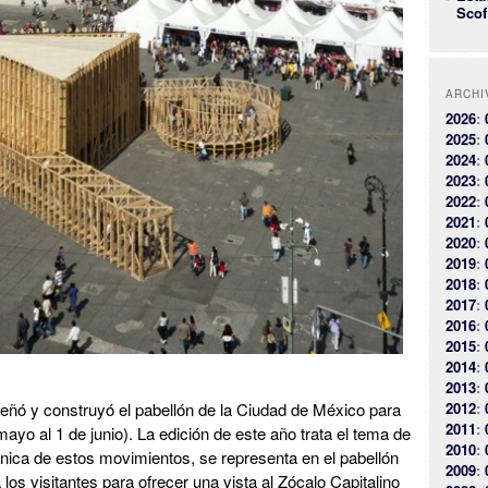
Scof
ARCHI
2026
:
2025
:
2024
:
2023
:
2022
:
2021
:
2020
:
2019
:
2018
:
2017
:
2016
:
2015
:
2014
:
2013
:
eñó y construyó el pabellón de la Ciudad de México para
2012
:
2011
:
ayo al 1 de junio). La edición de este año trata el tema de
2010
:
ónica de estos movimientos, se representa en el pabellón
2009
:
los visitantes para ofrecer una vista al Zócalo Capitalino