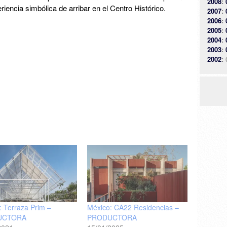
2008
:
iencia simbólica de arribar en el Centro Histórico.
2007
:
2006
:
2005
:
2004
:
2003
:
2002
:
: Terraza Prim –
México: CA22 Residencias –
UCTORA
PRODUCTORA