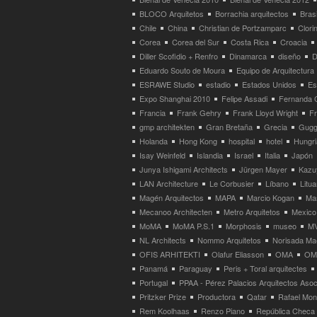
BLOCO Arquitetos
Borrachia arquitectos
Brasi
Chile
China
Christian de Portzamparc
Clori
Corea
Corea del Sur
Costa Rica
Croacia
Diller Scofidio + Renfro
Dinamarca
diseño
D
Eduardo Souto de Moura
Equipo de Arquitectura
ESRAWE Studio
estadio
Estados Unidos
Es
Expo Shanghai 2010
Felipe Assadi
Fernanda 
Francia
Frank Gehry
Frank Lloyd Wright
F
gmp architekten
Gran Bretaña
Grecia
Gugg
Holanda
Hong Kong
hospital
hotel
Hungri
Isay Weinfeld
Islandia
Israel
Italia
Japón
Junya Ishigami Architects
Jürgen Mayer
Kazu
LAN Architecture
Le Corbusier
Líbano
Litua
Magén Arquitectos
MAPA
Marcio Kogan
Ma
Mecanoo Architecten
Metro Arquitetos
Mexico
MoMA
MoMA P.S.1
Morphosis
museo
M
NL Architects
Nommo Arquitetos
Norisada Ma
OFIS ARHITEKTI
Olafur Eliasson
OMA
OMA
Panamá
Paraguay
Peris + Toral arquitectes
Portugal
PPAA - Pérez Palacios Arquitectos Aso
Pritzker Prize
Productora
Qatar
Rafael Mo
Rem Koolhaas
Renzo Piano
República Checa