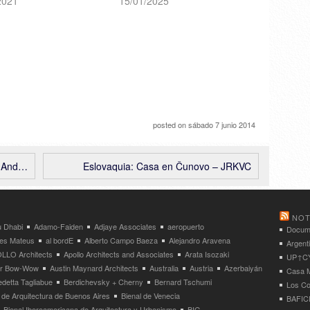
2021
15/01/2025
posted on
sábado 7 junio 2014
emiados
Eslovaquia: Casa en Čunovo – JRKVC
NOT
 Dhabi
Adamo-Faiden
Adjaye Associates
aeropuerto
Docume
res Mateus
al bordE
Alberto Campo Baeza
Alejandro Aravena
Argent
LLO Architects
Apollo Architects and Associates
Arata Isozaki
UP↑CYC
ier Bow-Wow
Austin Maynard Architects
Australia
Austria
Azerbaiyán
Casa M
detta Tagliabue
Berdichevsky + Cherny
Bernard Tschumi
Los Co
 de Arquitectura de Buenos Aires
Bienal de Venecia
BAFICI
Bienal Iberoamericana de Arquitectura y Urbanismo
BIG