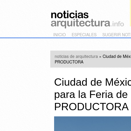
Main menu
Skip to primary content
Skip to secondary content
INICIO
ESPECIALES
SUGERIR NOT
noticias de arquitectura
»
Ciudad de Méxi
PRODUCTORA
Ciudad de Méxi
para la Feria de
PRODUCTORA