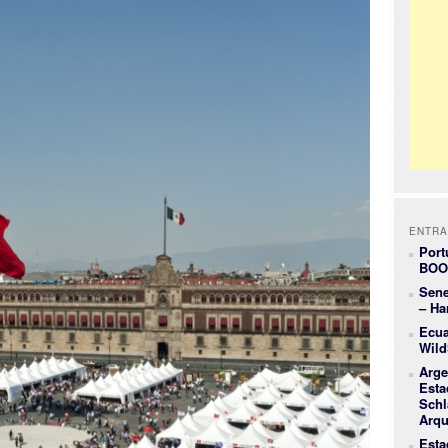
ENTRA
Port
BOO
Sene
– Ha
Ecua
Wild
Arge
Esta
Schl
Arqu
Esta