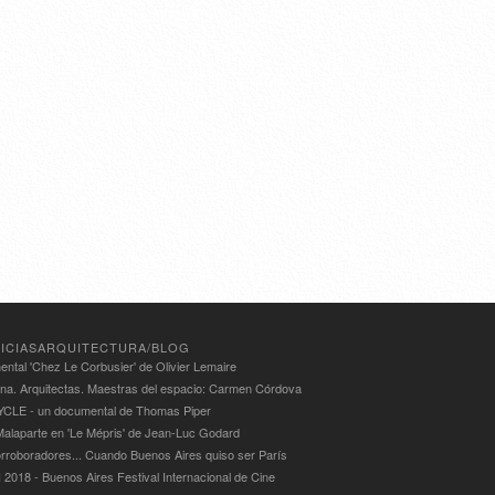
ICIASARQUITECTURA/BLOG
ntal 'Chez Le Corbusier' de Olivier Lemaire
ina. Arquitectas. Maestras del espacio: Carmen Córdova
LE - un documental de Thomas Piper
alaparte en 'Le Mépris' de Jean-Luc Godard
rroboradores... Cuando Buenos Aires quiso ser París
 2018 - Buenos Aires Festival Internacional de Cine