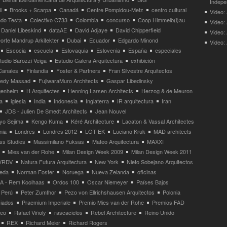
Indepe
l
Brooks + Scarpa
Canadá
Centre Pompidou-Metz
centro cultural
Video: 
ndo Testa
Colectivo C733
Colombia
concurso
Coop Himmelb(l)au
Video:
Daniel Libeskind
dataAE
David Adjaye
David Chipperfield
Video:
orte Mandrup Arkitekter
Dubai
Ecuador
Edgardo Minond
Video:
Escocia
escuela
Eslovaquia
Eslovenia
España
especiales
tudio Barozzi Veiga
Estudio Galera Arquitectura
exhibición
Canales
Finlandia
Foster & Partners
Fran Silvestre Arquitectos
redy Massad
FujiwaraMuro Architects
Gaspar Libedinsky
enheim
H Arquitectes
Henning Larsen Architects
Herzog & de Meuron
a
iglesia
India
Indonesia
Inglaterra
IR arquitectura
Iran
JDS - Julien De Smedt Architects
Jean Nouvel
yo Sejima
Kengo Kuma
Kéré Architecture
Lacaton & Vassal Architectes
nia
Londres
Londres 2012
LOT-EK
Luciano Kruk
MAD architects
ss Studies
Massimilano Fuksas
Mateo Arquitectura
MAXXI
Mies van der Rohe
Milan Design Week 2009
Milan Design Week 2011
VRDV
Natura Futura Arquitectura
New York
Nieto Sobejano Arquitectos
eda
Norman Foster
Noruega
Nueva Zelanda
oficinas
 - Rem Koolhaas
Ordos 100
Oscar Niemeyer
Países Bajos
Perú
Peter Zumthor
Pezo von Ellrichshausen Arquitectos
Polonia
ciados
Praemium Imperiale
Premio Mies van der Rohe
Premios FAD
neo
Rafael Viñoly
rascacielos
Rebel Architecture
Reino Unido
REX
Richard Meier
Richard Rogers