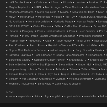
LAN Architecture
Le Corbusier
Líbano
Lituania
Londres
Londres 2012
Magén Arquitectos
MAPA
Marcio Kogan
Mass Studies
Massimilano Fuks
Mecanoo Architecten
Metro Arquitetos
Mexico
Mies van der Rohe
Milan 
MoMA
MoMA P.S.1
Morphosis
museo
MVRDV
Natura Futura Arquitect
NL Architects
Nommo Arquitetos
Norisada Maeda
Norman Foster
Norueg
OFIS ARHITEKTI
Olafur Eliasson
OMA
OMA - Rem Koolhaas
Ordos 100
Panamá
Paraguay
Peris + Toral arquitectes
Perú
Peter Zumthor
Pezo v
Portugal
PPAA - Pérez Palacios Arquitectos Asociados
Praemium Imperiale
Pritzker Prize
Productora
Qatar
Rafael Moneo
Rafael Viñoly
rascacielo
Rem Koolhaas
Renzo Piano
República Checa
REX
Richard Meier
Rich
Rogers Stirk Harbour + Partners
rojkind arquitectos
Rudy Ricciotti
Rusia
Santiago Calatrava
Saskia Sassen
Selgas Cano Arquitectos
SelgasCano
Serpentine Gallery
Serpentine Gallery Pavilion
Shanghai 2010
Shigeru Ban
Solano Benítez
SOM
Sou Fujimoto
Stefano Boeri
Steven Holl
Studio MK
suppose design office
Tadao Ando
Tailandia
Taiwan
Tatiana Bilbao
teatr
Thomas Heatherwick
Tokio
Toyo Ito
Turquia
Universidad
UNStudio
u
Vietnam
Vila Sebastián Arquitectos
vivienda
vivienda unifamiliar
viviendas
Yoshiharu Tsukamoto
Zaha Hadid
Zaha Hadid Architects
MENÚ
inicio
especiales
links
blog
english
sugerir noticia
newsletter
twitter