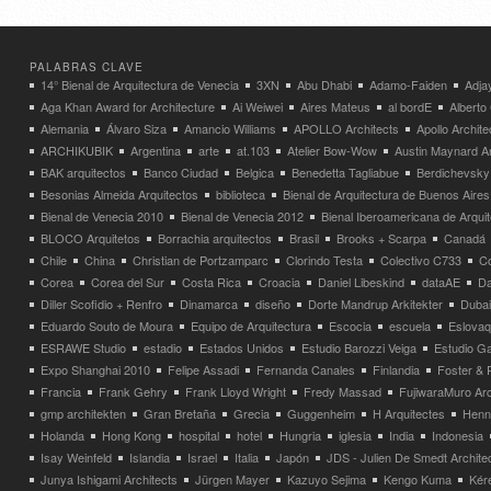
PALABRAS CLAVE
14° Bienal de Arquitectura de Venecia
3XN
Abu Dhabi
Adamo-Faiden
Adja
Aga Khan Award for Architecture
Ai Weiwei
Aires Mateus
al bordE
Albert
Alemania
Álvaro Siza
Amancio Williams
APOLLO Architects
Apollo Archit
ARCHIKUBIK
Argentina
arte
at.103
Atelier Bow-Wow
Austin Maynard Ar
BAK arquitectos
Banco Ciudad
Belgica
Benedetta Tagliabue
Berdichevsky
Besonias Almeida Arquitectos
biblioteca
Bienal de Arquitectura de Buenos Aires
Bienal de Venecia 2010
Bienal de Venecia 2012
Bienal Iberoamericana de Arqui
BLOCO Arquitetos
Borrachia arquitectos
Brasil
Brooks + Scarpa
Canadá
Chile
China
Christian de Portzamparc
Clorindo Testa
Colectivo C733
C
Corea
Corea del Sur
Costa Rica
Croacia
Daniel Libeskind
dataAE
Da
Diller Scofidio + Renfro
Dinamarca
diseño
Dorte Mandrup Arkitekter
Dubai
Eduardo Souto de Moura
Equipo de Arquitectura
Escocia
escuela
Eslovaq
ESRAWE Studio
estadio
Estados Unidos
Estudio Barozzi Veiga
Estudio Ga
Expo Shanghai 2010
Felipe Assadi
Fernanda Canales
Finlandia
Foster & 
Francia
Frank Gehry
Frank Lloyd Wright
Fredy Massad
FujiwaraMuro Arc
gmp architekten
Gran Bretaña
Grecia
Guggenheim
H Arquitectes
Henni
Holanda
Hong Kong
hospital
hotel
Hungria
iglesia
India
Indonesia
Isay Weinfeld
Islandia
Israel
Italia
Japón
JDS - Julien De Smedt Archite
Junya Ishigami Architects
Jürgen Mayer
Kazuyo Sejima
Kengo Kuma
Kéré