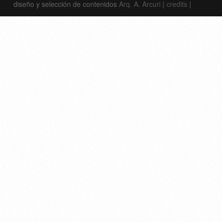
diseño y selección de contenidos
Arq. A. Arcuri
|
credits
|