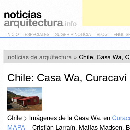
Main menu
Skip to primary content
Skip to secondary content
INICIO
ESPECIALES
SUGERIR NOTICIA
BLOG
ENGLIS
noticias de arquitectura
»
Chile: Casa Wa, 
Chile: Casa Wa, Curacav
Chile > Imágenes de la Casa Wa, en
Curac
MAPA
– Cristián Larraín, Matías Madsen, 