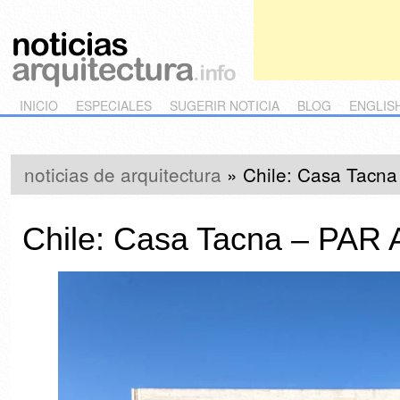
Main menu
Skip to primary content
Skip to secondary content
INICIO
ESPECIALES
SUGERIR NOTICIA
BLOG
ENGLIS
noticias de arquitectura
»
Chile: Casa Tacna
Chile: Casa Tacna – PAR A