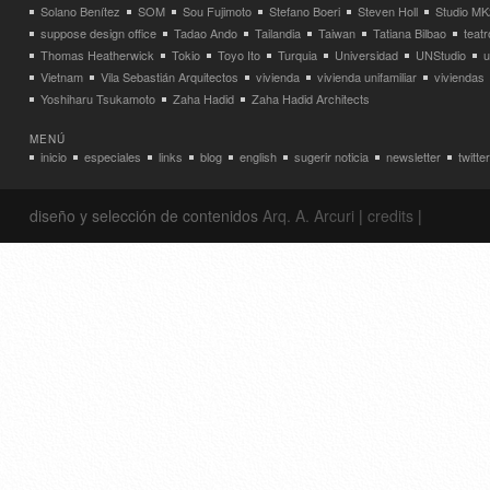
Solano Benítez
SOM
Sou Fujimoto
Stefano Boeri
Steven Holl
Studio MK
suppose design office
Tadao Ando
Tailandia
Taiwan
Tatiana Bilbao
teatr
Thomas Heatherwick
Tokio
Toyo Ito
Turquia
Universidad
UNStudio
u
Vietnam
Vila Sebastián Arquitectos
vivienda
vivienda unifamiliar
viviendas
Yoshiharu Tsukamoto
Zaha Hadid
Zaha Hadid Architects
MENÚ
inicio
especiales
links
blog
english
sugerir noticia
newsletter
twitter
diseño y selección de contenidos
Arq. A. Arcuri
|
credits
|