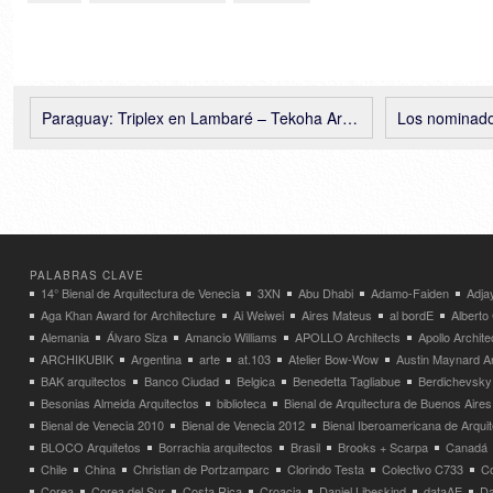
Paraguay: Triplex en Lambaré – Tekoha Arquitectos
Los nominados al
PALABRAS CLAVE
14° Bienal de Arquitectura de Venecia
3XN
Abu Dhabi
Adamo-Faiden
Adja
Aga Khan Award for Architecture
Ai Weiwei
Aires Mateus
al bordE
Albert
Alemania
Álvaro Siza
Amancio Williams
APOLLO Architects
Apollo Archit
ARCHIKUBIK
Argentina
arte
at.103
Atelier Bow-Wow
Austin Maynard Ar
BAK arquitectos
Banco Ciudad
Belgica
Benedetta Tagliabue
Berdichevsky
Besonias Almeida Arquitectos
biblioteca
Bienal de Arquitectura de Buenos Aires
Bienal de Venecia 2010
Bienal de Venecia 2012
Bienal Iberoamericana de Arqui
BLOCO Arquitetos
Borrachia arquitectos
Brasil
Brooks + Scarpa
Canadá
Chile
China
Christian de Portzamparc
Clorindo Testa
Colectivo C733
C
Corea
Corea del Sur
Costa Rica
Croacia
Daniel Libeskind
dataAE
Da