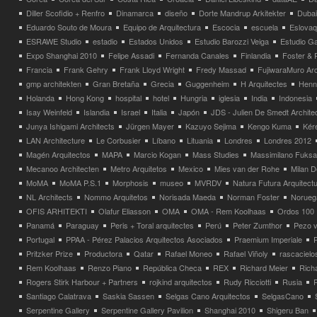
Diller Scofidio + Renfro
Dinamarca
diseño
Dorte Mandrup Arkitekter
Dubai
Eduardo Souto de Moura
Equipo de Arquitectura
Escocia
escuela
Eslovaq
ESRAWE Studio
estadio
Estados Unidos
Estudio Barozzi Veiga
Estudio Ga
Expo Shanghai 2010
Felipe Assadi
Fernanda Canales
Finlandia
Foster & 
Francia
Frank Gehry
Frank Lloyd Wright
Fredy Massad
FujiwaraMuro Arc
gmp architekten
Gran Bretaña
Grecia
Guggenheim
H Arquitectes
Henni
Holanda
Hong Kong
hospital
hotel
Hungria
iglesia
India
Indonesia
Isay Weinfeld
Islandia
Israel
Italia
Japón
JDS - Julien De Smedt Archite
Junya Ishigami Architects
Jürgen Mayer
Kazuyo Sejima
Kengo Kuma
Kéré
LAN Architecture
Le Corbusier
Líbano
Lituania
Londres
Londres 2012
Magén Arquitectos
MAPA
Marcio Kogan
Mass Studies
Massimilano Fuks
Mecanoo Architecten
Metro Arquitetos
Mexico
Mies van der Rohe
Milan 
MoMA
MoMA P.S.1
Morphosis
museo
MVRDV
Natura Futura Arquitect
NL Architects
Nommo Arquitetos
Norisada Maeda
Norman Foster
Norueg
OFIS ARHITEKTI
Olafur Eliasson
OMA
OMA - Rem Koolhaas
Ordos 100
Panamá
Paraguay
Peris + Toral arquitectes
Perú
Peter Zumthor
Pezo v
Portugal
PPAA - Pérez Palacios Arquitectos Asociados
Praemium Imperiale
Pritzker Prize
Productora
Qatar
Rafael Moneo
Rafael Viñoly
rascacielo
Rem Koolhaas
Renzo Piano
República Checa
REX
Richard Meier
Rich
Rogers Stirk Harbour + Partners
rojkind arquitectos
Rudy Ricciotti
Rusia
Santiago Calatrava
Saskia Sassen
Selgas Cano Arquitectos
SelgasCano
Serpentine Gallery
Serpentine Gallery Pavilion
Shanghai 2010
Shigeru Ban