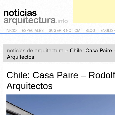
Main menu
Skip to primary content
Skip to secondary content
INICIO
ESPECIALES
SUGERIR NOTICIA
BLOG
ENGLIS
noticias de arquitectura
»
Chile: Casa Paire
Arquitectos
Chile: Casa Paire – Rodol
Arquitectos