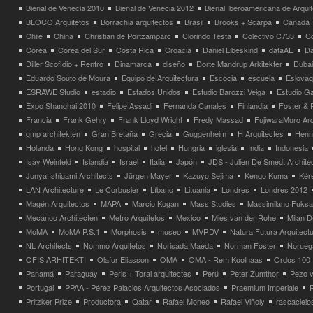
Bienal de Venecia 2010
Bienal de Venecia 2012
Bienal Iberoamericana de Arqui
BLOCO Arquitetos
Borrachia arquitectos
Brasil
Brooks + Scarpa
Canadá
Chile
China
Christian de Portzamparc
Clorindo Testa
Colectivo C733
C
Corea
Corea del Sur
Costa Rica
Croacia
Daniel Libeskind
dataAE
Da
Diller Scofidio + Renfro
Dinamarca
diseño
Dorte Mandrup Arkitekter
Dubai
Eduardo Souto de Moura
Equipo de Arquitectura
Escocia
escuela
Eslovaq
ESRAWE Studio
estadio
Estados Unidos
Estudio Barozzi Veiga
Estudio Ga
Expo Shanghai 2010
Felipe Assadi
Fernanda Canales
Finlandia
Foster & 
Francia
Frank Gehry
Frank Lloyd Wright
Fredy Massad
FujiwaraMuro Arc
gmp architekten
Gran Bretaña
Grecia
Guggenheim
H Arquitectes
Henni
Holanda
Hong Kong
hospital
hotel
Hungria
iglesia
India
Indonesia
Isay Weinfeld
Islandia
Israel
Italia
Japón
JDS - Julien De Smedt Archite
Junya Ishigami Architects
Jürgen Mayer
Kazuyo Sejima
Kengo Kuma
Kéré
LAN Architecture
Le Corbusier
Líbano
Lituania
Londres
Londres 2012
Magén Arquitectos
MAPA
Marcio Kogan
Mass Studies
Massimilano Fuks
Mecanoo Architecten
Metro Arquitetos
Mexico
Mies van der Rohe
Milan 
MoMA
MoMA P.S.1
Morphosis
museo
MVRDV
Natura Futura Arquitect
NL Architects
Nommo Arquitetos
Norisada Maeda
Norman Foster
Norueg
OFIS ARHITEKTI
Olafur Eliasson
OMA
OMA - Rem Koolhaas
Ordos 100
Panamá
Paraguay
Peris + Toral arquitectes
Perú
Peter Zumthor
Pezo v
Portugal
PPAA - Pérez Palacios Arquitectos Asociados
Praemium Imperiale
Pritzker Prize
Productora
Qatar
Rafael Moneo
Rafael Viñoly
rascacielo