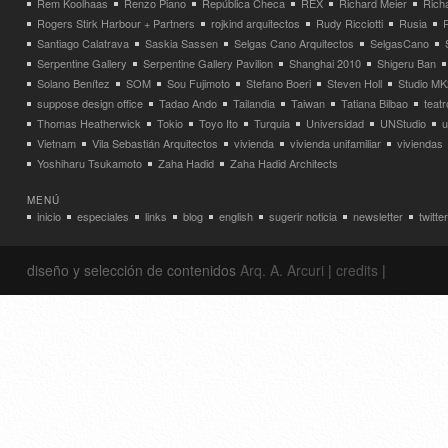
Rem Koolhaas
Renzo Piano
República Checa
REX
Richard Meier
Rich
Rogers Stirk Harbour + Partners
rojkind arquitectos
Rudy Ricciotti
Rusia
Santiago Calatrava
Saskia Sassen
Selgas Cano Arquitectos
SelgasCano
Serpentine Gallery
Serpentine Gallery Pavilion
Shanghai 2010
Shigeru Ban
Solano Benítez
SOM
Sou Fujimoto
Stefano Boeri
Steven Holl
Studio MK
suppose design office
Tadao Ando
Tailandia
Taiwan
Tatiana Bilbao
teatr
Thomas Heatherwick
Tokio
Toyo Ito
Turquia
Universidad
UNStudio
u
Vietnam
Vila Sebastián Arquitectos
vivienda
vivienda unifamiliar
viviendas
Yoshiharu Tsukamoto
Zaha Hadid
Zaha Hadid Architects
MENÚ
inicio
especiales
links
blog
english
sugerir noticia
newsletter
twitter
diseño y selección de contenidos
Arq. A. Arcuri
|
credits
|