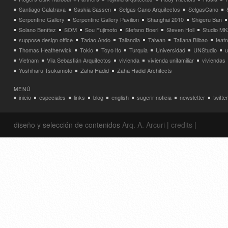
Santiago Calatrava
Saskia Sassen
Selgas Cano Arquitectos
SelgasCano
Serpentine Gallery
Serpentine Gallery Pavilion
Shanghai 2010
Shigeru Ban
Solano Benítez
SOM
Sou Fujimoto
Stefano Boeri
Steven Holl
Studio MK
suppose design office
Tadao Ando
Tailandia
Taiwan
Tatiana Bilbao
teatr
Thomas Heatherwick
Tokio
Toyo Ito
Turquia
Universidad
UNStudio
u
Vietnam
Vila Sebastián Arquitectos
vivienda
vivienda unifamiliar
viviendas
Yoshiharu Tsukamoto
Zaha Hadid
Zaha Hadid Architects
MENÚ
inicio
especiales
links
blog
english
sugerir noticia
newsletter
twitter
diseño y selección de contenidos
Arq. A. Arcuri
|
credits
|