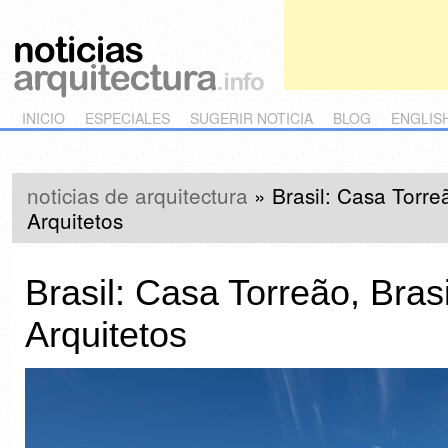
Main menu
Skip to primary content
Skip to secondary content
INICIO
ESPECIALES
SUGERIR NOTICIA
BLOG
ENGLIS
noticias de arquitectura
»
Brasil: Casa Torre
Arquitetos
Brasil: Casa Torreão, Bra
Arquitetos