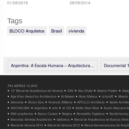
01/08/2018
28/09/2014
Tags
BLOCO Arquitetos
Brasil
vivienda
Argentina: A Escala Humana – Arquitectura en primera persona: Entrevista realizada a Miguel Angel Roca Arquitecto
Documental ‘Rebel Archit
PALABRAS CLAVE
14° Bienal de Arquitectura de Venecia
3XN
Abu Dhabi
Adamo-Faiden
Adja
Aga Khan Award for Architecture
Ai Weiwei
Aires Mateus
al bordE
Albert
Alemania
Álvaro Siza
Amancio Williams
APOLLO Architects
Apollo Archit
ARCHIKUBIK
Argentina
arte
at.103
Atelier Bow-Wow
Austin Maynard Ar
BAK arquitectos
Banco Ciudad
Belgica
Benedetta Tagliabue
Berdichevsky
Besonias Almeida Arquitectos
biblioteca
Bienal de Arquitectura de Buenos Aires
Bienal de Venecia 2010
Bienal de Venecia 2012
Bienal Iberoamericana de Arqui