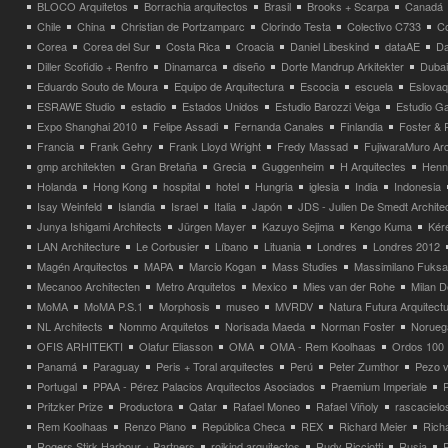
BLOCO Arquitetos
Borrachia arquitectos
Brasil
Brooks + Scarpa
Canadá
Chile
China
Christian de Portzamparc
Clorindo Testa
Colectivo C733
C
Corea
Corea del Sur
Costa Rica
Croacia
Daniel Libeskind
dataAE
Da
Diller Scofidio + Renfro
Dinamarca
diseño
Dorte Mandrup Arkitekter
Dubai
Eduardo Souto de Moura
Equipo de Arquitectura
Escocia
escuela
Eslovaq
ESRAWE Studio
estadio
Estados Unidos
Estudio Barozzi Veiga
Estudio Ga
Expo Shanghai 2010
Felipe Assadi
Fernanda Canales
Finlandia
Foster & 
Francia
Frank Gehry
Frank Lloyd Wright
Fredy Massad
FujiwaraMuro Arc
gmp architekten
Gran Bretaña
Grecia
Guggenheim
H Arquitectes
Henni
Holanda
Hong Kong
hospital
hotel
Hungria
iglesia
India
Indonesia
Isay Weinfeld
Islandia
Israel
Italia
Japón
JDS - Julien De Smedt Archite
Junya Ishigami Architects
Jürgen Mayer
Kazuyo Sejima
Kengo Kuma
Kéré
LAN Architecture
Le Corbusier
Líbano
Lituania
Londres
Londres 2012
Magén Arquitectos
MAPA
Marcio Kogan
Mass Studies
Massimilano Fuks
Mecanoo Architecten
Metro Arquitetos
Mexico
Mies van der Rohe
Milan 
MoMA
MoMA P.S.1
Morphosis
museo
MVRDV
Natura Futura Arquitect
NL Architects
Nommo Arquitetos
Norisada Maeda
Norman Foster
Norueg
OFIS ARHITEKTI
Olafur Eliasson
OMA
OMA - Rem Koolhaas
Ordos 100
Panamá
Paraguay
Peris + Toral arquitectes
Perú
Peter Zumthor
Pezo v
Portugal
PPAA - Pérez Palacios Arquitectos Asociados
Praemium Imperiale
Pritzker Prize
Productora
Qatar
Rafael Moneo
Rafael Viñoly
rascacielo
Rem Koolhaas
Renzo Piano
República Checa
REX
Richard Meier
Rich
Rogers Stirk Harbour + Partners
rojkind arquitectos
Rudy Ricciotti
Rusia