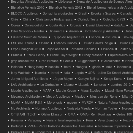
Besonias Almeida Arquitectos
biblioteca
Bienal de Arquitectura de Buenos Aires
Bienal de Venecia 2010
Bienal de Venecia 2012
Bienal Iberoamericana de Arqui
BLOCO Arquitetos
Borrachia arquitectos
Brasil
Brooks + Scarpa
Canadá
Chile
China
Christian de Portzamparc
Clorindo Testa
Colectivo C733
C
Corea
Corea del Sur
Costa Rica
Croacia
Daniel Libeskind
dataAE
Da
Diller Scofidio + Renfro
Dinamarca
diseño
Dorte Mandrup Arkitekter
Dubai
Eduardo Souto de Moura
Equipo de Arquitectura
Escocia
escuela
Eslovaq
ESRAWE Studio
estadio
Estados Unidos
Estudio Barozzi Veiga
Estudio Ga
Expo Shanghai 2010
Felipe Assadi
Fernanda Canales
Finlandia
Foster & 
Francia
Frank Gehry
Frank Lloyd Wright
Fredy Massad
FujiwaraMuro Arc
gmp architekten
Gran Bretaña
Grecia
Guggenheim
H Arquitectes
Henni
Holanda
Hong Kong
hospital
hotel
Hungria
iglesia
India
Indonesia
Isay Weinfeld
Islandia
Israel
Italia
Japón
JDS - Julien De Smedt Archite
Junya Ishigami Architects
Jürgen Mayer
Kazuyo Sejima
Kengo Kuma
Kéré
LAN Architecture
Le Corbusier
Líbano
Lituania
Londres
Londres 2012
Magén Arquitectos
MAPA
Marcio Kogan
Mass Studies
Massimilano Fuks
Mecanoo Architecten
Metro Arquitetos
Mexico
Mies van der Rohe
Milan 
MoMA
MoMA P.S.1
Morphosis
museo
MVRDV
Natura Futura Arquitect
NL Architects
Nommo Arquitetos
Norisada Maeda
Norman Foster
Norueg
OFIS ARHITEKTI
Olafur Eliasson
OMA
OMA - Rem Koolhaas
Ordos 100
Panamá
Paraguay
Peris + Toral arquitectes
Perú
Peter Zumthor
Pezo v
Portugal
PPAA - Pérez Palacios Arquitectos Asociados
Praemium Imperiale
Pritzker Prize
Productora
Qatar
Rafael Moneo
Rafael Viñoly
rascacielo