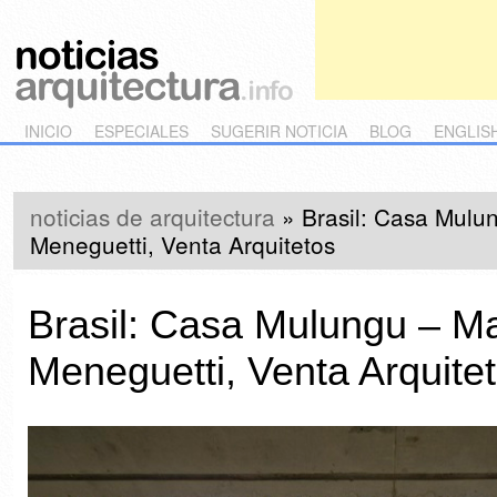
Main menu
Skip to primary content
Skip to secondary content
INICIO
ESPECIALES
SUGERIR NOTICIA
BLOG
ENGLIS
noticias de arquitectura
»
Brasil: Casa Mulu
Meneguetti, Venta Arquitetos
Brasil: Casa Mulungu – M
Meneguetti, Venta Arquite