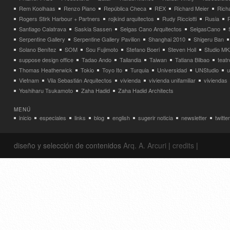
Rem Koolhaas
Renzo Piano
República Checa
REX
Richard Meier
Rich
Rogers Stirk Harbour + Partners
rojkind arquitectos
Rudy Ricciotti
Rusia
Santiago Calatrava
Saskia Sassen
Selgas Cano Arquitectos
SelgasCano
Serpentine Gallery
Serpentine Gallery Pavilion
Shanghai 2010
Shigeru Ban
Solano Benítez
SOM
Sou Fujimoto
Stefano Boeri
Steven Holl
Studio MK
suppose design office
Tadao Ando
Tailandia
Taiwan
Tatiana Bilbao
teatr
Thomas Heatherwick
Tokio
Toyo Ito
Turquia
Universidad
UNStudio
u
Vietnam
Vila Sebastián Arquitectos
vivienda
vivienda unifamiliar
viviendas
Yoshiharu Tsukamoto
Zaha Hadid
Zaha Hadid Architects
MENÚ
inicio
especiales
links
blog
english
sugerir noticia
newsletter
twitter
diseño y selección de contenidos
Arq. A. Arcuri
|
credits
|